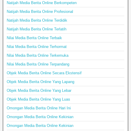
Natijah Media Berita Online Berkompeten
Natijah Media Berita Online Profesional
Natijah Media Berita Online Terdidik
Natijah Media Berita Online Terlatih
Nilai Media Berita Online Terbaik
Nilai Media Berita Online Terhormat
Nilai Media Berita Online Terkemuka
Nilai Media Berita Online Terpandang
Objek Media Berita Online Secara Ekstensif
Objek Media Berita Online Yang Lapang
Objek Media Berita Online Yang Lebar
Objek Media Berita Online Yang Luas
Omongan Media Berita Online Hari Ini
Omongan Media Berita Online Kekinian
Omongan Media Berita Online Kekinian