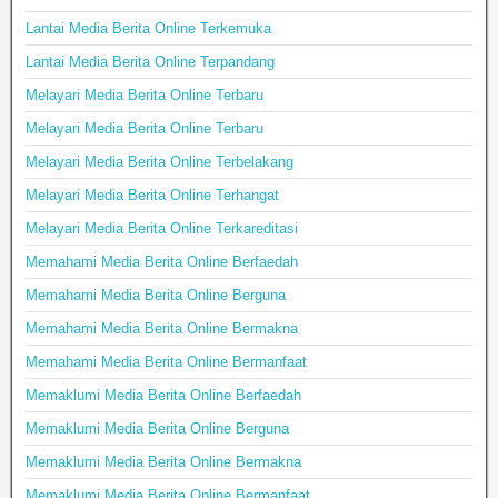
Lantai Media Berita Online Terkemuka
Lantai Media Berita Online Terpandang
Melayari Media Berita Online Terbaru
Melayari Media Berita Online Terbaru
Melayari Media Berita Online Terbelakang
Melayari Media Berita Online Terhangat
Melayari Media Berita Online Terkareditasi
Memahami Media Berita Online Berfaedah
Memahami Media Berita Online Berguna
Memahami Media Berita Online Bermakna
Memahami Media Berita Online Bermanfaat
Memaklumi Media Berita Online Berfaedah
Memaklumi Media Berita Online Berguna
Memaklumi Media Berita Online Bermakna
Memaklumi Media Berita Online Bermanfaat