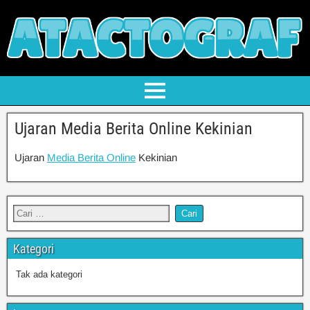
Ujaran Media Berita Online Kekinian
Ujaran
Media Berita Online
Kekinian
Kategori
Tak ada kategori