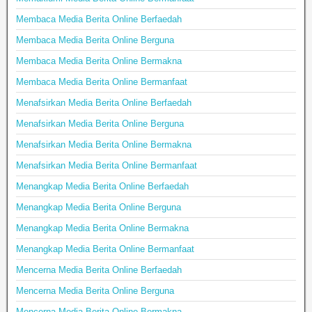
Membaca Media Berita Online Berfaedah
Membaca Media Berita Online Berguna
Membaca Media Berita Online Bermakna
Membaca Media Berita Online Bermanfaat
Menafsirkan Media Berita Online Berfaedah
Menafsirkan Media Berita Online Berguna
Menafsirkan Media Berita Online Bermakna
Menafsirkan Media Berita Online Bermanfaat
Menangkap Media Berita Online Berfaedah
Menangkap Media Berita Online Berguna
Menangkap Media Berita Online Bermakna
Menangkap Media Berita Online Bermanfaat
Mencerna Media Berita Online Berfaedah
Mencerna Media Berita Online Berguna
Mencerna Media Berita Online Bermakna