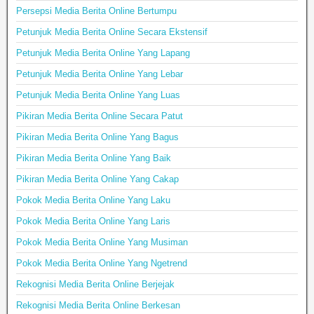
Persepsi Media Berita Online Bertumpu
Petunjuk Media Berita Online Secara Ekstensif
Petunjuk Media Berita Online Yang Lapang
Petunjuk Media Berita Online Yang Lebar
Petunjuk Media Berita Online Yang Luas
Pikiran Media Berita Online Secara Patut
Pikiran Media Berita Online Yang Bagus
Pikiran Media Berita Online Yang Baik
Pikiran Media Berita Online Yang Cakap
Pokok Media Berita Online Yang Laku
Pokok Media Berita Online Yang Laris
Pokok Media Berita Online Yang Musiman
Pokok Media Berita Online Yang Ngetrend
Rekognisi Media Berita Online Berjejak
Rekognisi Media Berita Online Berkesan