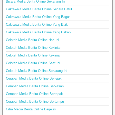
Bicara Media Berita Online Sekarang Ini
Cakrawala Media Berita Online Secara Patut
Cakrawala Media Berita Online Yang Bagus
Cakrawala Media Berita Online Yang Baik
Cakrawala Media Berita Online Yang Cakap
Celoteh Media Berita Online Hari Ini
Celoteh Media Berita Online Kekinian
Celoteh Media Berita Online Kekinian
Celoteh Media Berita Online Saat Ini
Celoteh Media Berita Online Sekarang Ini
Cerapan Media Berita Online Berjejak
Cerapan Media Berita Online Berkesan
Cerapan Media Berita Online Bertapak
Cerapan Media Berita Online Bertumpu
Citra Media Berita Online Berjejak