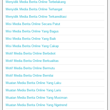
Menyidik Media Berita Online Terbelakang
Menyidik Media Berita Online Terhangat
Menyidik Media Berita Online Terkareditasi
Misi Media Berita Online Secara Patut
Misi Media Berita Online Yang Bagus
Misi Media Berita Online Yang Baik
Misi Media Berita Online Yang Cakap
Motif Media Berita Online Berbobot
Motif Media Berita Online Berkualitas
Motif Media Berita Online Bermutu
Motif Media Berita Online Bernilai
Muatan Media Berita Online Yang Laku
Muatan Media Berita Online Yang Laris
Muatan Media Berita Online Yang Musiman
Muatan Media Berita Online Yang Ngetrend