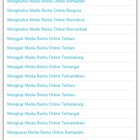
Mengetahui Media Berita Online Berfaedah
Mengetahui Media Berita Online Berguna
Mengetahui Media Berita Online Bermakna
Mengetahui Media Berita Online Bermanfaat
Menggali Media Berita Online Terbaru
Menggali Media Berita Online Terbaru
Menggali Media Berita Online Terbelakang
Menggali Media Berita Online Terhangat
Menggali Media Berita Online Terkareditasi
Mengkaji Media Berita Online Terbaru
Mengkaji Media Berita Online Terbaru
Mengkaji Media Berita Online Terbelakang
Mengkaji Media Berita Online Terhangat
Mengkaji Media Berita Online Terkareditasi
Menguasai Media Berita Online Berfaedah