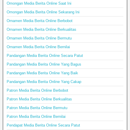
Omongan Media Berita Online Saat Ini
Omongan Media Berita Online Sekarang Ini
Ornamen Media Berita Online Berbobot
Ornamen Media Berita Online Berkualitas
Ornamen Media Berita Online Bermutu
Ornamen Media Berita Online Bernilai
Pandangan Media Berita Online Secara Patut
Pandangan Media Berita Online Yang Bagus
Pandangan Media Berita Online Yang Baik
Pandangan Media Berita Online Yang Cakap
Patron Media Berita Online Berbobot
Patron Media Berita Online Berkualitas
Patron Media Berita Online Bermutu
Patron Media Berita Online Bernilai
Pendapat Media Berita Online Secara Patut