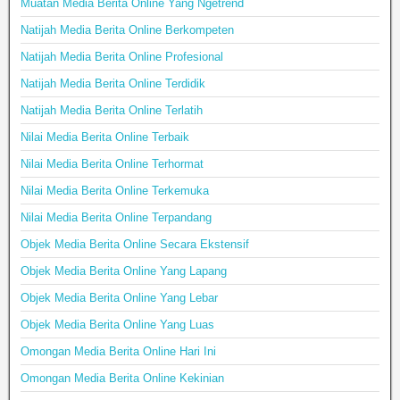
Muatan Media Berita Online Yang Ngetrend
Natijah Media Berita Online Berkompeten
Natijah Media Berita Online Profesional
Natijah Media Berita Online Terdidik
Natijah Media Berita Online Terlatih
Nilai Media Berita Online Terbaik
Nilai Media Berita Online Terhormat
Nilai Media Berita Online Terkemuka
Nilai Media Berita Online Terpandang
Objek Media Berita Online Secara Ekstensif
Objek Media Berita Online Yang Lapang
Objek Media Berita Online Yang Lebar
Objek Media Berita Online Yang Luas
Omongan Media Berita Online Hari Ini
Omongan Media Berita Online Kekinian