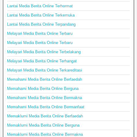
Lantai Media Berita Online Terhormat
Lantai Media Berita Online Terkemuka
Lantai Media Berita Online Terpandang
Melayari Media Berita Online Terbaru
Melayari Media Berita Online Terbaru
Melayari Media Berita Online Terbelakang
Melayari Media Berita Online Terhangat
Melayari Media Berita Online Terkareditasi
Memahami Media Berita Online Berfaedah
Memahami Media Berita Online Berguna
Memahami Media Berita Online Bermakna
Memahami Media Berita Online Bermanfaat
Memaklumi Media Berita Online Berfaedah
Memaklumi Media Berita Online Berguna
Memaklumi Media Berita Online Bermakna