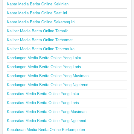
Kabar Media Berita Online Kekinian
Kabar Media Berita Online Saat Ini
Kabar Media Berita Online Sekarang Ini
Kaliber Media Berita Online Terbaik
Kaliber Media Berita Online Terhormat
Kaliber Media Berita Online Terkemuka
Kandungan Media Berita Online Yang Laku
Kandungan Media Berita Online Yang Laris
Kandungan Media Berita Online Yang Musiman
Kandungan Media Berita Online Yang Ngetrend
Kapasitas Media Berita Online Yang Laku
Kapasitas Media Berita Online Yang Laris
Kapasitas Media Berita Online Yang Musiman
Kapasitas Media Berita Online Yang Ngetrend
Keputusan Media Berita Online Berkompeten