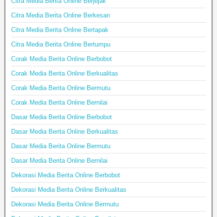
Citra Media Berita Online Berjejak
Citra Media Berita Online Berkesan
Citra Media Berita Online Bertapak
Citra Media Berita Online Bertumpu
Corak Media Berita Online Berbobot
Corak Media Berita Online Berkualitas
Corak Media Berita Online Bermutu
Corak Media Berita Online Bernilai
Dasar Media Berita Online Berbobot
Dasar Media Berita Online Berkualitas
Dasar Media Berita Online Bermutu
Dasar Media Berita Online Bernilai
Dekorasi Media Berita Online Berbobot
Dekorasi Media Berita Online Berkualitas
Dekorasi Media Berita Online Bermutu