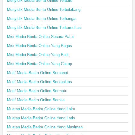
Menyidik Media Berita Online Terbaru
Menyidik Media Berita Online Terbelakang
Menyidik Media Berita Online Terhangat
Menyidik Media Berita Online Terkareditasi
Misi Media Berita Online Secara Patut
Misi Media Berita Online Yang Bagus
Misi Media Berita Online Yang Baik
Misi Media Berita Online Yang Cakap
Motif Media Berita Online Berbobot
Motif Media Berita Online Berkualitas
Motif Media Berita Online Bermutu
Motif Media Berita Online Bernilai
Muatan Media Berita Online Yang Laku
Muatan Media Berita Online Yang Laris
Muatan Media Berita Online Yang Musiman