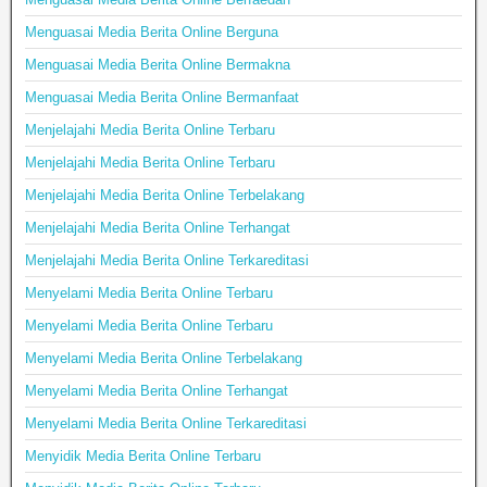
Menguasai Media Berita Online Berguna
Menguasai Media Berita Online Bermakna
Menguasai Media Berita Online Bermanfaat
Menjelajahi Media Berita Online Terbaru
Menjelajahi Media Berita Online Terbaru
Menjelajahi Media Berita Online Terbelakang
Menjelajahi Media Berita Online Terhangat
Menjelajahi Media Berita Online Terkareditasi
Menyelami Media Berita Online Terbaru
Menyelami Media Berita Online Terbaru
Menyelami Media Berita Online Terbelakang
Menyelami Media Berita Online Terhangat
Menyelami Media Berita Online Terkareditasi
Menyidik Media Berita Online Terbaru