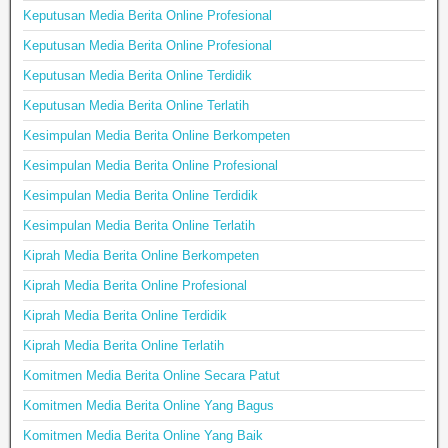
Keputusan Media Berita Online Profesional
Keputusan Media Berita Online Profesional
Keputusan Media Berita Online Terdidik
Keputusan Media Berita Online Terlatih
Kesimpulan Media Berita Online Berkompeten
Kesimpulan Media Berita Online Profesional
Kesimpulan Media Berita Online Terdidik
Kesimpulan Media Berita Online Terlatih
Kiprah Media Berita Online Berkompeten
Kiprah Media Berita Online Profesional
Kiprah Media Berita Online Terdidik
Kiprah Media Berita Online Terlatih
Komitmen Media Berita Online Secara Patut
Komitmen Media Berita Online Yang Bagus
Komitmen Media Berita Online Yang Baik