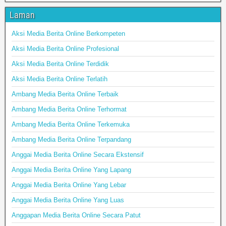
Laman
Aksi Media Berita Online Berkompeten
Aksi Media Berita Online Profesional
Aksi Media Berita Online Terdidik
Aksi Media Berita Online Terlatih
Ambang Media Berita Online Terbaik
Ambang Media Berita Online Terhormat
Ambang Media Berita Online Terkemuka
Ambang Media Berita Online Terpandang
Anggai Media Berita Online Secara Ekstensif
Anggai Media Berita Online Yang Lapang
Anggai Media Berita Online Yang Lebar
Anggai Media Berita Online Yang Luas
Anggapan Media Berita Online Secara Patut