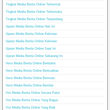
Tingkat Media Berita Online Terhormat
Tingkat Media Berita Online Terkemuka
Tingkat Media Berita Online Terpandang
Ujaran Media Berita Online Hari Ini
Ujaran Media Berita Online Kekinian
Ujaran Media Berita Online Kekinian
Ujaran Media Berita Online Saat Ini
Ujaran Media Berita Online Sekarang Ini
Versi Media Berita Online Berbobot
Versi Media Berita Online Berkualitas
Versi Media Berita Online Bermutu
Versi Media Berita Online Bernilai
Visi Media Berita Online Secara Patut
Visi Media Berita Online Yang Bagus
Visi Media Berita Online Yang Baik