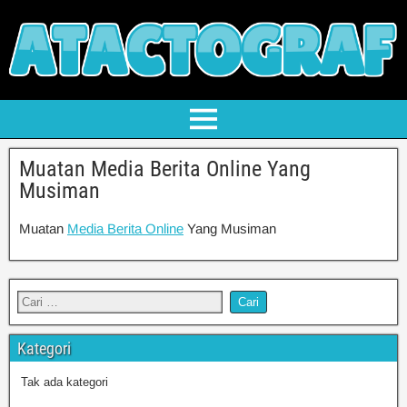
Muatan Media Berita Online Yang
Musiman
Muatan
Media Berita Online
Yang Musiman
Kategori
Tak ada kategori