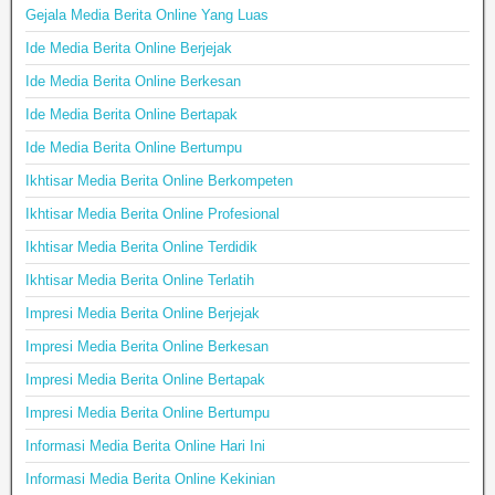
Gejala Media Berita Online Yang Luas
Ide Media Berita Online Berjejak
Ide Media Berita Online Berkesan
Ide Media Berita Online Bertapak
Ide Media Berita Online Bertumpu
Ikhtisar Media Berita Online Berkompeten
Ikhtisar Media Berita Online Profesional
Ikhtisar Media Berita Online Terdidik
Ikhtisar Media Berita Online Terlatih
Impresi Media Berita Online Berjejak
Impresi Media Berita Online Berkesan
Impresi Media Berita Online Bertapak
Impresi Media Berita Online Bertumpu
Informasi Media Berita Online Hari Ini
Informasi Media Berita Online Kekinian