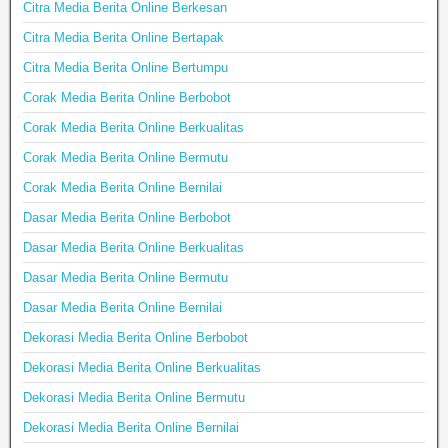
Citra Media Berita Online Berkesan
Citra Media Berita Online Bertapak
Citra Media Berita Online Bertumpu
Corak Media Berita Online Berbobot
Corak Media Berita Online Berkualitas
Corak Media Berita Online Bermutu
Corak Media Berita Online Bernilai
Dasar Media Berita Online Berbobot
Dasar Media Berita Online Berkualitas
Dasar Media Berita Online Bermutu
Dasar Media Berita Online Bernilai
Dekorasi Media Berita Online Berbobot
Dekorasi Media Berita Online Berkualitas
Dekorasi Media Berita Online Bermutu
Dekorasi Media Berita Online Bernilai