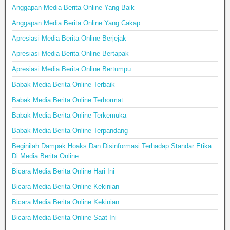
Anggapan Media Berita Online Yang Baik
Anggapan Media Berita Online Yang Cakap
Apresiasi Media Berita Online Berjejak
Apresiasi Media Berita Online Bertapak
Apresiasi Media Berita Online Bertumpu
Babak Media Berita Online Terbaik
Babak Media Berita Online Terhormat
Babak Media Berita Online Terkemuka
Babak Media Berita Online Terpandang
Beginilah Dampak Hoaks Dan Disinformasi Terhadap Standar Etika
Di Media Berita Online
Bicara Media Berita Online Hari Ini
Bicara Media Berita Online Kekinian
Bicara Media Berita Online Kekinian
Bicara Media Berita Online Saat Ini