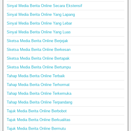
Sinyal Media Berita Online Secara Ekstensif
Sinyal Media Berita Online Yang Lapang
Sinyal Media Berita Online Yang Lebar
Sinyal Media Berita Online Yang Luas
Sketsa Media Berita Online Berjejak
Sketsa Media Berita Online Berkesan
Sketsa Media Berita Online Bertapak
Sketsa Media Berita Online Bertumpu
Tahap Media Berita Online Terbaik
Tahap Media Berita Online Terhormat
Tahap Media Berita Online Terkemuka
Tahap Media Berita Online Terpandang
Tajuk Media Berita Online Berbobot
Tajuk Media Berita Online Berkualitas
Tajuk Media Berita Online Bermutu