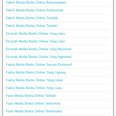
Dekrit Media Berita Online Berkompeten
Dekrit Media Berita Online Profesional
Dekrit Media Berita Online Terdidik
Dekrit Media Berita Online Terlatih
Ekstrak Media Berita Online Yang Laku
Ekstrak Media Berita Online Yang Laris
Ekstrak Media Berita Online Yang Musiman
Ekstrak Media Berita Online Yang Ngetrend
Fakta Media Berita Online Secara Ekstensif
Fakta Media Berita Online Yang Lapang
Fakta Media Berita Online Yang Lebar
Fakta Media Berita Online Yang Luas
Fase Media Berita Online Terbaik
Fase Media Berita Online Terhormat
Fase Media Berita Online Terkemuka