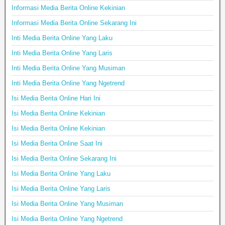
Informasi Media Berita Online Kekinian
Informasi Media Berita Online Sekarang Ini
Inti Media Berita Online Yang Laku
Inti Media Berita Online Yang Laris
Inti Media Berita Online Yang Musiman
Inti Media Berita Online Yang Ngetrend
Isi Media Berita Online Hari Ini
Isi Media Berita Online Kekinian
Isi Media Berita Online Kekinian
Isi Media Berita Online Saat Ini
Isi Media Berita Online Sekarang Ini
Isi Media Berita Online Yang Laku
Isi Media Berita Online Yang Laris
Isi Media Berita Online Yang Musiman
Isi Media Berita Online Yang Ngetrend