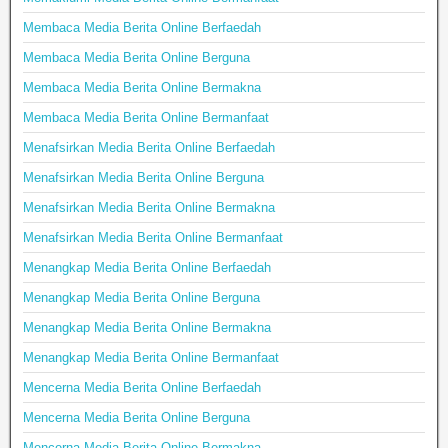
Membaca Media Berita Online Berfaedah
Membaca Media Berita Online Berguna
Membaca Media Berita Online Bermakna
Membaca Media Berita Online Bermanfaat
Menafsirkan Media Berita Online Berfaedah
Menafsirkan Media Berita Online Berguna
Menafsirkan Media Berita Online Bermakna
Menafsirkan Media Berita Online Bermanfaat
Menangkap Media Berita Online Berfaedah
Menangkap Media Berita Online Berguna
Menangkap Media Berita Online Bermakna
Menangkap Media Berita Online Bermanfaat
Mencerna Media Berita Online Berfaedah
Mencerna Media Berita Online Berguna
Mencerna Media Berita Online Bermakna