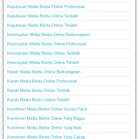
Keputusan Media Berita Online Profesional
Keputusan Media Berita Online Terdidik
Keputusan Media Berita Online Terlatih
Kesimpulan Media Berita Online Berkompeten
Kesimpulan Media Berita Online Profesional
Kesimpulan Media Berita Online Terdidik
Kesimpulan Media Berita Online Terlatih
Kiprah Media Berita Online Berkompeten
Kiprah Media Berita Online Profesional
Kiprah Media Berita Online Terdidik
Kiprah Media Berita Online Terlatih
Komitmen Media Berita Online Secara Patut
Komitmen Media Berita Online Yang Bagus
Komitmen Media Berita Online Yang Baik
Komitmen Media Berita Online Yang Cakap