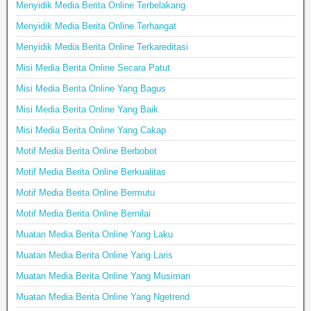
Menyidik Media Berita Online Terbelakang
Menyidik Media Berita Online Terhangat
Menyidik Media Berita Online Terkareditasi
Misi Media Berita Online Secara Patut
Misi Media Berita Online Yang Bagus
Misi Media Berita Online Yang Baik
Misi Media Berita Online Yang Cakap
Motif Media Berita Online Berbobot
Motif Media Berita Online Berkualitas
Motif Media Berita Online Bermutu
Motif Media Berita Online Bernilai
Muatan Media Berita Online Yang Laku
Muatan Media Berita Online Yang Laris
Muatan Media Berita Online Yang Musiman
Muatan Media Berita Online Yang Ngetrend