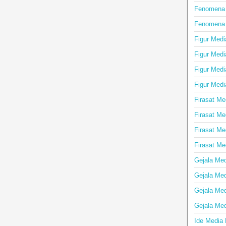
Fenomena 
Fenomena 
Figur Medi
Figur Medi
Figur Medi
Figur Media
Firasat Me
Firasat Me
Firasat Me
Firasat Me
Gejala Med
Gejala Med
Gejala Med
Gejala Med
Ide Media 