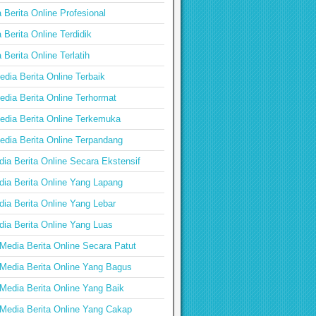
 Berita Online Profesional
 Berita Online Terdidik
Berita Online Terlatih
ia Berita Online Terbaik
ia Berita Online Terhormat
dia Berita Online Terkemuka
dia Berita Online Terpandang
ia Berita Online Secara Ekstensif
ia Berita Online Yang Lapang
ia Berita Online Yang Lebar
ia Berita Online Yang Luas
edia Berita Online Secara Patut
Media Berita Online Yang Bagus
edia Berita Online Yang Baik
Media Berita Online Yang Cakap