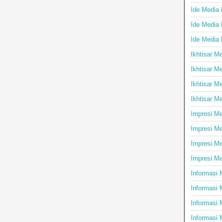
Ide Media 
Ide Media 
Ide Media 
Ikhtisar M
Ikhtisar Me
Ikhtisar Me
Ikhtisar Me
Impresi Me
Impresi Me
Impresi Me
Impresi Me
Informasi M
Informasi 
Informasi 
Informasi 