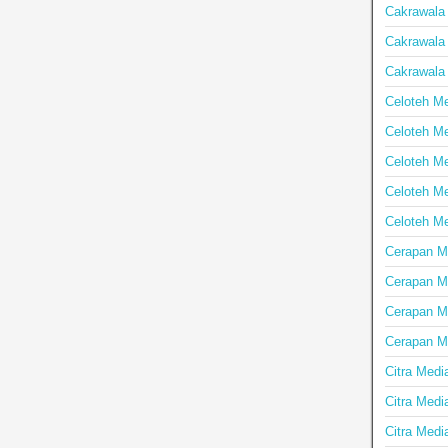
Cakrawala 
Cakrawala 
Cakrawala 
Celoteh Med
Celoteh Me
Celoteh Me
Celoteh Me
Celoteh Me
Cerapan Me
Cerapan Me
Cerapan Me
Cerapan Me
Citra Media
Citra Medi
Citra Medi