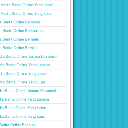
Media Berita Online Yang Lebar
Media Berita Online Yang Luas
a Berita Online Berbobot
a Berita Online Berkualitas
a Berita Online Bermutu
 Berita Online Bernilai
dia Berita Online Secara Ekstensif
dia Berita Online Yang Lapang
dia Berita Online Yang Lebar
dia Berita Online Yang Luas
ia Berita Online Secara Ekstensif
ia Berita Online Yang Lapang
ia Berita Online Yang Lebar
ia Berita Online Yang Luas
Berita Online Berjejak