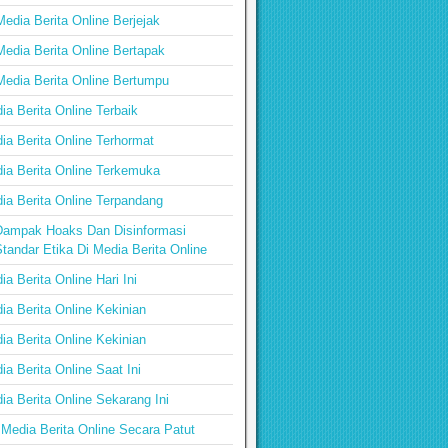
Media Berita Online Berjejak
Media Berita Online Bertapak
Media Berita Online Bertumpu
a Berita Online Terbaik
a Berita Online Terhormat
ia Berita Online Terkemuka
a Berita Online Terpandang
 Dampak Hoaks Dan Disinformasi
tandar Etika Di Media Berita Online
a Berita Online Hari Ini
ia Berita Online Kekinian
ia Berita Online Kekinian
ia Berita Online Saat Ini
ia Berita Online Sekarang Ini
Media Berita Online Secara Patut