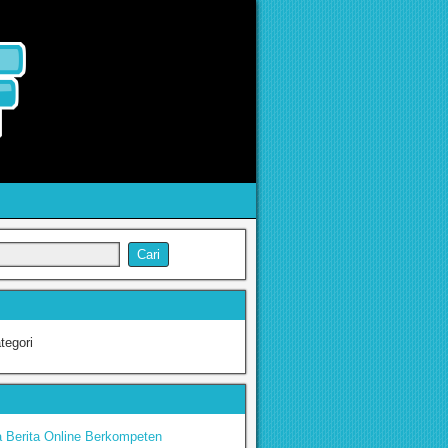
tegori
 Berita Online Berkompeten