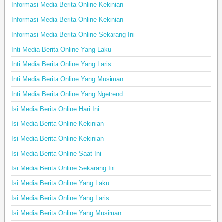
Informasi Media Berita Online Kekinian
Informasi Media Berita Online Kekinian
Informasi Media Berita Online Sekarang Ini
Inti Media Berita Online Yang Laku
Inti Media Berita Online Yang Laris
Inti Media Berita Online Yang Musiman
Inti Media Berita Online Yang Ngetrend
Isi Media Berita Online Hari Ini
Isi Media Berita Online Kekinian
Isi Media Berita Online Kekinian
Isi Media Berita Online Saat Ini
Isi Media Berita Online Sekarang Ini
Isi Media Berita Online Yang Laku
Isi Media Berita Online Yang Laris
Isi Media Berita Online Yang Musiman