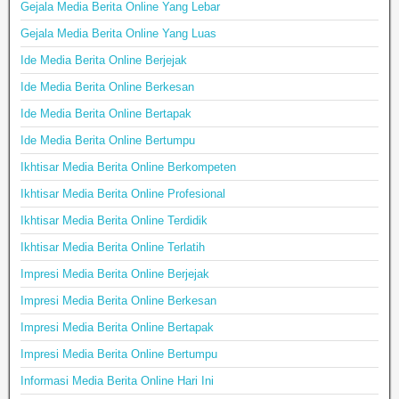
Gejala Media Berita Online Yang Lebar
Gejala Media Berita Online Yang Luas
Ide Media Berita Online Berjejak
Ide Media Berita Online Berkesan
Ide Media Berita Online Bertapak
Ide Media Berita Online Bertumpu
Ikhtisar Media Berita Online Berkompeten
Ikhtisar Media Berita Online Profesional
Ikhtisar Media Berita Online Terdidik
Ikhtisar Media Berita Online Terlatih
Impresi Media Berita Online Berjejak
Impresi Media Berita Online Berkesan
Impresi Media Berita Online Bertapak
Impresi Media Berita Online Bertumpu
Informasi Media Berita Online Hari Ini