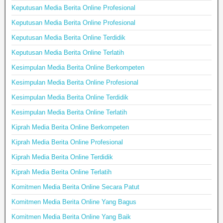
Keputusan Media Berita Online Profesional
Keputusan Media Berita Online Profesional
Keputusan Media Berita Online Terdidik
Keputusan Media Berita Online Terlatih
Kesimpulan Media Berita Online Berkompeten
Kesimpulan Media Berita Online Profesional
Kesimpulan Media Berita Online Terdidik
Kesimpulan Media Berita Online Terlatih
Kiprah Media Berita Online Berkompeten
Kiprah Media Berita Online Profesional
Kiprah Media Berita Online Terdidik
Kiprah Media Berita Online Terlatih
Komitmen Media Berita Online Secara Patut
Komitmen Media Berita Online Yang Bagus
Komitmen Media Berita Online Yang Baik