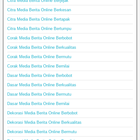
Citra Media Berita Online Berjejak
Citra Media Berita Online Berkesan
Citra Media Berita Online Bertapak
Citra Media Berita Online Bertumpu
Corak Media Berita Online Berbobot
Corak Media Berita Online Berkualitas
Corak Media Berita Online Bermutu
Corak Media Berita Online Bernilai
Dasar Media Berita Online Berbobot
Dasar Media Berita Online Berkualitas
Dasar Media Berita Online Bermutu
Dasar Media Berita Online Bernilai
Dekorasi Media Berita Online Berbobot
Dekorasi Media Berita Online Berkualitas
Dekorasi Media Berita Online Bermutu