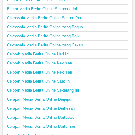
Bicara Media Berita Online Sekarang Ini
Cakrawala Media Berita Online Secara Patut
Cakrawala Media Berita Online Yang Bagus
Cakrawala Media Berita Online Yang Baik
Cakrawala Media Berita Online Yang Cakap
Celoteh Media Berita Online Hari Ini
Celoteh Media Berita Online Kekinian
Celoteh Media Berita Online Kekinian
Celoteh Media Berita Online Saat Ini
Celoteh Media Berita Online Sekarang Ini
Cerapan Media Berita Online Berjejak
Cerapan Media Berita Online Berkesan
Cerapan Media Berita Online Bertapak
Cerapan Media Berita Online Bertumpu