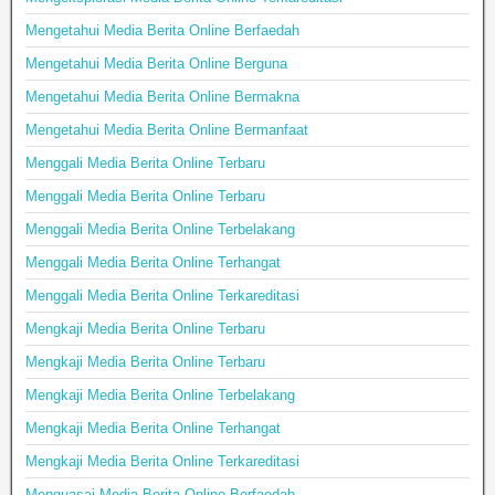
Mengetahui Media Berita Online Berfaedah
Mengetahui Media Berita Online Berguna
Mengetahui Media Berita Online Bermakna
Mengetahui Media Berita Online Bermanfaat
Menggali Media Berita Online Terbaru
Menggali Media Berita Online Terbaru
Menggali Media Berita Online Terbelakang
Menggali Media Berita Online Terhangat
Menggali Media Berita Online Terkareditasi
Mengkaji Media Berita Online Terbaru
Mengkaji Media Berita Online Terbaru
Mengkaji Media Berita Online Terbelakang
Mengkaji Media Berita Online Terhangat
Mengkaji Media Berita Online Terkareditasi
Menguasai Media Berita Online Berfaedah