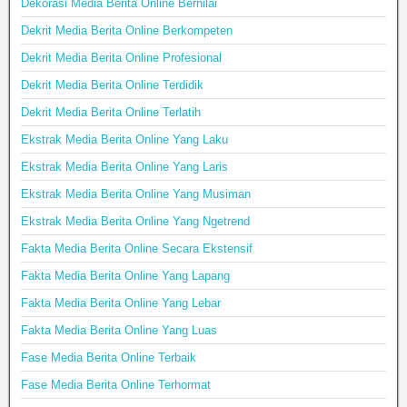
Dekorasi Media Berita Online Bernilai
Dekrit Media Berita Online Berkompeten
Dekrit Media Berita Online Profesional
Dekrit Media Berita Online Terdidik
Dekrit Media Berita Online Terlatih
Ekstrak Media Berita Online Yang Laku
Ekstrak Media Berita Online Yang Laris
Ekstrak Media Berita Online Yang Musiman
Ekstrak Media Berita Online Yang Ngetrend
Fakta Media Berita Online Secara Ekstensif
Fakta Media Berita Online Yang Lapang
Fakta Media Berita Online Yang Lebar
Fakta Media Berita Online Yang Luas
Fase Media Berita Online Terbaik
Fase Media Berita Online Terhormat