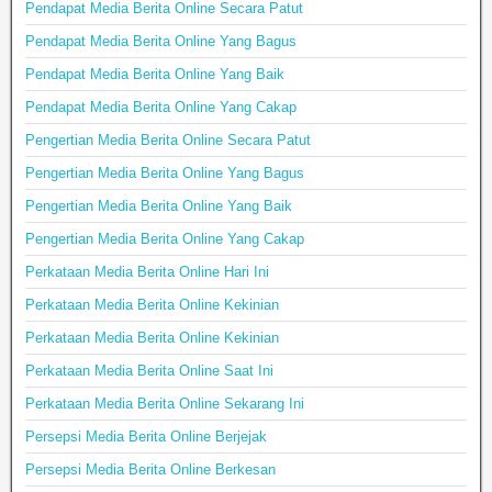
Pendapat Media Berita Online Secara Patut
Pendapat Media Berita Online Yang Bagus
Pendapat Media Berita Online Yang Baik
Pendapat Media Berita Online Yang Cakap
Pengertian Media Berita Online Secara Patut
Pengertian Media Berita Online Yang Bagus
Pengertian Media Berita Online Yang Baik
Pengertian Media Berita Online Yang Cakap
Perkataan Media Berita Online Hari Ini
Perkataan Media Berita Online Kekinian
Perkataan Media Berita Online Kekinian
Perkataan Media Berita Online Saat Ini
Perkataan Media Berita Online Sekarang Ini
Persepsi Media Berita Online Berjejak
Persepsi Media Berita Online Berkesan