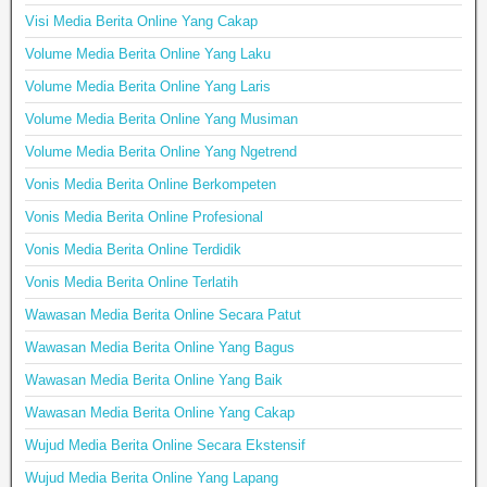
Visi Media Berita Online Yang Cakap
Volume Media Berita Online Yang Laku
Volume Media Berita Online Yang Laris
Volume Media Berita Online Yang Musiman
Volume Media Berita Online Yang Ngetrend
Vonis Media Berita Online Berkompeten
Vonis Media Berita Online Profesional
Vonis Media Berita Online Terdidik
Vonis Media Berita Online Terlatih
Wawasan Media Berita Online Secara Patut
Wawasan Media Berita Online Yang Bagus
Wawasan Media Berita Online Yang Baik
Wawasan Media Berita Online Yang Cakap
Wujud Media Berita Online Secara Ekstensif
Wujud Media Berita Online Yang Lapang