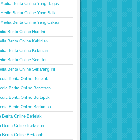
Media Berita Online Yang Bagus
Media Berita Online Yang Baik
Media Berita Online Yang Cakap
ia Berita Online Hari Ini
dia Berita Online Kekinian
dia Berita Online Kekinian
dia Berita Online Saat Ini
dia Berita Online Sekarang Ini
dia Berita Online Berjejak
dia Berita Online Berkesan
dia Berita Online Bertapak
dia Berita Online Bertumpu
 Berita Online Berjejak
a Berita Online Berkesan
a Berita Online Bertapak