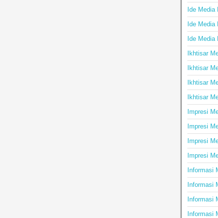
Ide Media 
Ide Media 
Ide Media 
Ikhtisar M
Ikhtisar Me
Ikhtisar Me
Ikhtisar Me
Impresi Me
Impresi Me
Impresi Me
Impresi Me
Informasi M
Informasi 
Informasi 
Informasi 