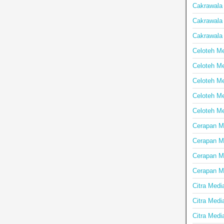
Cakrawala 
Cakrawala 
Cakrawala 
Celoteh Med
Celoteh Me
Celoteh Me
Celoteh Me
Celoteh Me
Cerapan Me
Cerapan Me
Cerapan Me
Cerapan Me
Citra Media
Citra Medi
Citra Medi