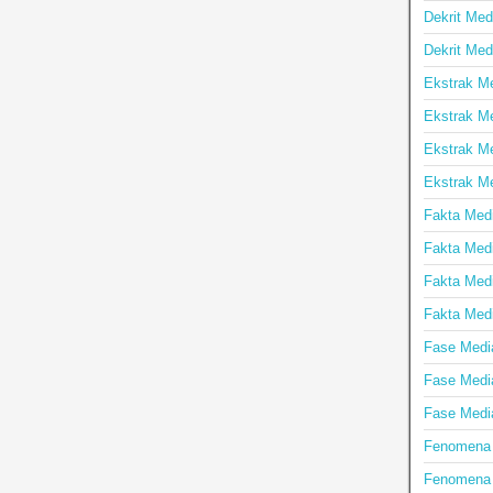
Dekrit Medi
Dekrit Medi
Ekstrak Me
Ekstrak Me
Ekstrak Me
Ekstrak Me
Fakta Medi
Fakta Medi
Fakta Medi
Fakta Medi
Fase Media
Fase Media
Fase Media
Fenomena M
Fenomena 