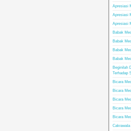
Apresiasi 
Apresiasi 
Apresiasi 
Babak Medi
Babak Medi
Babak Med
Babak Medi
Beginilah
Terhadap S
Bicara Medi
Bicara Med
Bicara Med
Bicara Med
Bicara Med
Cakrawala 