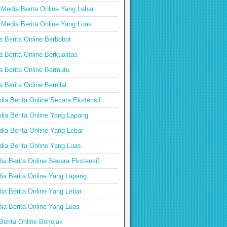
Media Berita Online Yang Lebar
Media Berita Online Yang Luas
a Berita Online Berbobot
a Berita Online Berkualitas
a Berita Online Bermutu
 Berita Online Bernilai
dia Berita Online Secara Ekstensif
dia Berita Online Yang Lapang
dia Berita Online Yang Lebar
dia Berita Online Yang Luas
ia Berita Online Secara Ekstensif
ia Berita Online Yang Lapang
ia Berita Online Yang Lebar
ia Berita Online Yang Luas
Berita Online Berjejak