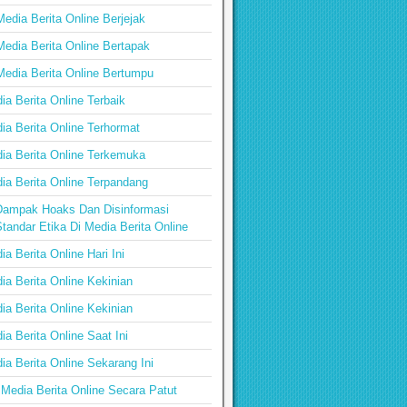
Media Berita Online Berjejak
Media Berita Online Bertapak
Media Berita Online Bertumpu
a Berita Online Terbaik
a Berita Online Terhormat
ia Berita Online Terkemuka
a Berita Online Terpandang
 Dampak Hoaks Dan Disinformasi
tandar Etika Di Media Berita Online
a Berita Online Hari Ini
ia Berita Online Kekinian
ia Berita Online Kekinian
ia Berita Online Saat Ini
ia Berita Online Sekarang Ini
Media Berita Online Secara Patut