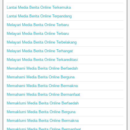
Lantai Media Berita Online Terkemuka
Lantai Media Berita Online Terpandang
Melayari Media Berita Online Terbaru
Melayari Media Berita Online Terbaru
Melayari Media Berita Online Terbelakang
Melayari Media Berita Online Terhangat
Melayari Media Berita Online Terkareditasi
Memahami Media Berita Online Berfaedah
Memahami Media Berita Online Berguna
Memahami Media Berita Online Bermakna
Memahami Media Berita Online Bermanfaat
Memaklumi Media Berita Online Berfaedah
Memaklumi Media Berita Online Berguna
Memaklumi Media Berita Online Bermakna
Memaklumi Media Berita Online Bermanfaat