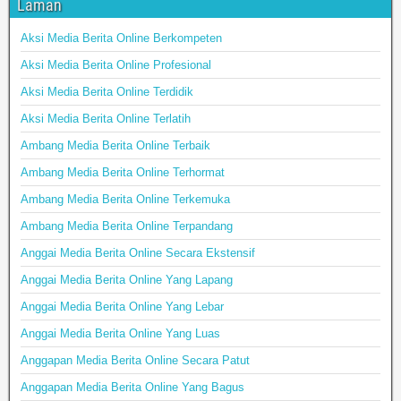
Laman
Aksi Media Berita Online Berkompeten
Aksi Media Berita Online Profesional
Aksi Media Berita Online Terdidik
Aksi Media Berita Online Terlatih
Ambang Media Berita Online Terbaik
Ambang Media Berita Online Terhormat
Ambang Media Berita Online Terkemuka
Ambang Media Berita Online Terpandang
Anggai Media Berita Online Secara Ekstensif
Anggai Media Berita Online Yang Lapang
Anggai Media Berita Online Yang Lebar
Anggai Media Berita Online Yang Luas
Anggapan Media Berita Online Secara Patut
Anggapan Media Berita Online Yang Bagus