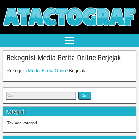
Rekognisi Media Berita Online Berjejak
Rekognisi
Media Berita Online
Berjejak
Kategori
Tak ada kategori