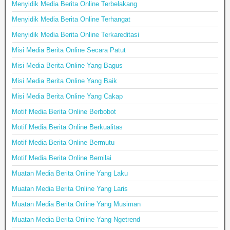
Menyidik Media Berita Online Terbelakang
Menyidik Media Berita Online Terhangat
Menyidik Media Berita Online Terkareditasi
Misi Media Berita Online Secara Patut
Misi Media Berita Online Yang Bagus
Misi Media Berita Online Yang Baik
Misi Media Berita Online Yang Cakap
Motif Media Berita Online Berbobot
Motif Media Berita Online Berkualitas
Motif Media Berita Online Bermutu
Motif Media Berita Online Bernilai
Muatan Media Berita Online Yang Laku
Muatan Media Berita Online Yang Laris
Muatan Media Berita Online Yang Musiman
Muatan Media Berita Online Yang Ngetrend