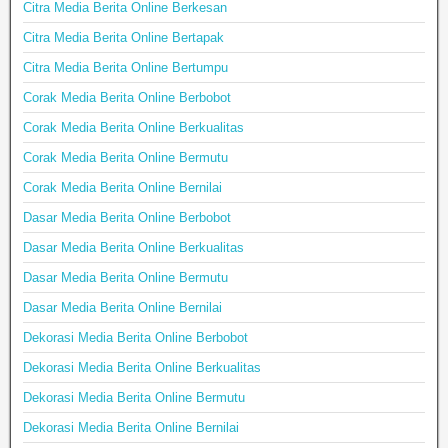
Citra Media Berita Online Berkesan
Citra Media Berita Online Bertapak
Citra Media Berita Online Bertumpu
Corak Media Berita Online Berbobot
Corak Media Berita Online Berkualitas
Corak Media Berita Online Bermutu
Corak Media Berita Online Bernilai
Dasar Media Berita Online Berbobot
Dasar Media Berita Online Berkualitas
Dasar Media Berita Online Bermutu
Dasar Media Berita Online Bernilai
Dekorasi Media Berita Online Berbobot
Dekorasi Media Berita Online Berkualitas
Dekorasi Media Berita Online Bermutu
Dekorasi Media Berita Online Bernilai