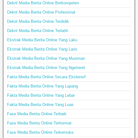
Dekrit Media Berita Online Berkompeten
Dekrit Media Berita Online Profesional
Dekrit Media Berita Online Terdidik
Dekrit Media Berita Online Terlatih
Ekstrak Media Berita Online Yang Laku
Ekstrak Media Berita Online Yang Laris
Ekstrak Media Berita Online Yang Musiman
Ekstrak Media Berita Online Yang Ngetrend
Fakta Media Berita Online Secara Ekstensif
Fakta Media Berita Online Yang Lapang
Fakta Media Berita Online Yang Lebar
Fakta Media Berita Online Yang Luas
Fase Media Berita Online Terbaik
Fase Media Berita Online Terhormat
Fase Media Berita Online Terkemuka