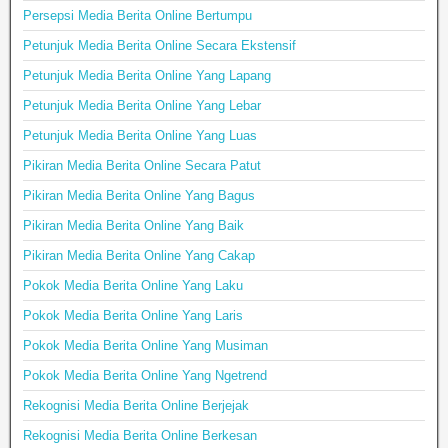
Persepsi Media Berita Online Bertumpu
Petunjuk Media Berita Online Secara Ekstensif
Petunjuk Media Berita Online Yang Lapang
Petunjuk Media Berita Online Yang Lebar
Petunjuk Media Berita Online Yang Luas
Pikiran Media Berita Online Secara Patut
Pikiran Media Berita Online Yang Bagus
Pikiran Media Berita Online Yang Baik
Pikiran Media Berita Online Yang Cakap
Pokok Media Berita Online Yang Laku
Pokok Media Berita Online Yang Laris
Pokok Media Berita Online Yang Musiman
Pokok Media Berita Online Yang Ngetrend
Rekognisi Media Berita Online Berjejak
Rekognisi Media Berita Online Berkesan