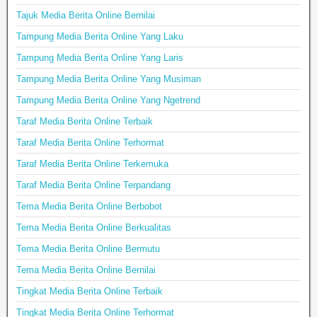
Tajuk Media Berita Online Bernilai
Tampung Media Berita Online Yang Laku
Tampung Media Berita Online Yang Laris
Tampung Media Berita Online Yang Musiman
Tampung Media Berita Online Yang Ngetrend
Taraf Media Berita Online Terbaik
Taraf Media Berita Online Terhormat
Taraf Media Berita Online Terkemuka
Taraf Media Berita Online Terpandang
Tema Media Berita Online Berbobot
Tema Media Berita Online Berkualitas
Tema Media Berita Online Bermutu
Tema Media Berita Online Bernilai
Tingkat Media Berita Online Terbaik
Tingkat Media Berita Online Terhormat