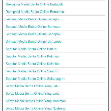
Rekognisi Media Berita Online Bertapak
Rekognisi Media Berita Online Bertumpu
Sensasi Media Berita Online Berjejak
Sensasi Media Berita Online Berkesan
Sensasi Media Berita Online Bertapak
Sensasi Media Berita Online Bertumpu
Seputar Media Berita Online Hari Ini
Seputar Media Berita Online Kekinian
Seputar Media Berita Online Kekinian
Seputar Media Berita Online Saat Ini
Seputar Media Berita Online Sekarang Ini
Serap Media Berita Online Yang Laku
Serap Media Berita Online Yang Laris
Serap Media Berita Online Yang Musiman
Serap Media Berita Online Yang Ngetrend