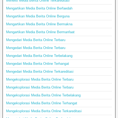
Meneliti Media Berita Online Terkareditasi
Mengartikan Media Berita Online Berfaedah
Mengartikan Media Berita Online Berguna
Mengartikan Media Berita Online Bermakna
Mengartikan Media Berita Online Bermanfaat
Mengedari Media Berita Online Terbaru
Mengedari Media Berita Online Terbaru
Mengedari Media Berita Online Terbelakang
Mengedari Media Berita Online Terhangat
Mengedari Media Berita Online Terkareditasi
Mengeksplorasi Media Berita Online Terbaru
Mengeksplorasi Media Berita Online Terbaru
Mengeksplorasi Media Berita Online Terbelakang
Mengeksplorasi Media Berita Online Terhangat
Mengeksplorasi Media Berita Online Terkareditasi