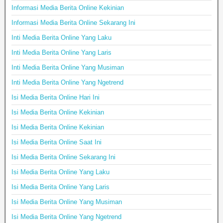
Informasi Media Berita Online Kekinian
Informasi Media Berita Online Sekarang Ini
Inti Media Berita Online Yang Laku
Inti Media Berita Online Yang Laris
Inti Media Berita Online Yang Musiman
Inti Media Berita Online Yang Ngetrend
Isi Media Berita Online Hari Ini
Isi Media Berita Online Kekinian
Isi Media Berita Online Kekinian
Isi Media Berita Online Saat Ini
Isi Media Berita Online Sekarang Ini
Isi Media Berita Online Yang Laku
Isi Media Berita Online Yang Laris
Isi Media Berita Online Yang Musiman
Isi Media Berita Online Yang Ngetrend