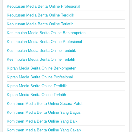
Keputusan Media Berita Online Profesional
Keputusan Media Berita Online Terdidik
Keputusan Media Berita Online Terlatih
Kesimpulan Media Berita Online Berkompeten
Kesimpulan Media Berita Online Profesional
Kesimpulan Media Berita Online Terdidik
Kesimpulan Media Berita Online Terlatih
Kiprah Media Berita Online Berkompeten
Kiprah Media Berita Online Profesional
Kiprah Media Berita Online Terdidik
Kiprah Media Berita Online Terlatih
Komitmen Media Berita Online Secara Patut
Komitmen Media Berita Online Yang Bagus
Komitmen Media Berita Online Yang Baik
Komitmen Media Berita Online Yang Cakap