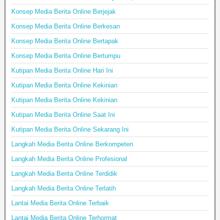
Konsep Media Berita Online Berjejak
Konsep Media Berita Online Berkesan
Konsep Media Berita Online Bertapak
Konsep Media Berita Online Bertumpu
Kutipan Media Berita Online Hari Ini
Kutipan Media Berita Online Kekinian
Kutipan Media Berita Online Kekinian
Kutipan Media Berita Online Saat Ini
Kutipan Media Berita Online Sekarang Ini
Langkah Media Berita Online Berkompeten
Langkah Media Berita Online Profesional
Langkah Media Berita Online Terdidik
Langkah Media Berita Online Terlatih
Lantai Media Berita Online Terbaik
Lantai Media Berita Online Terhormat