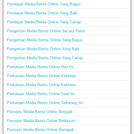
Pendapat Media Berita Online Yang Bagus
Pendapat Media Berita Online Yang Baik
Pendapat Media Berita Online Yang Cakap
Pengertian Media Berita Online Secara Patut
Pengertian Media Berita Online Yang Bagus
Pengertian Media Berita Online Yang Baik
Pengertian Media Berita Online Yang Cakap
Perkataan Media Berita Online Hari Ini
Perkataan Media Berita Online Kekinian
Perkataan Media Berita Online Kekinian
Perkataan Media Berita Online Saat Ini
Perkataan Media Berita Online Sekarang Ini
Persepsi Media Berita Online Berjejak
Persepsi Media Berita Online Berkesan
Persepsi Media Berita Online Bertapak