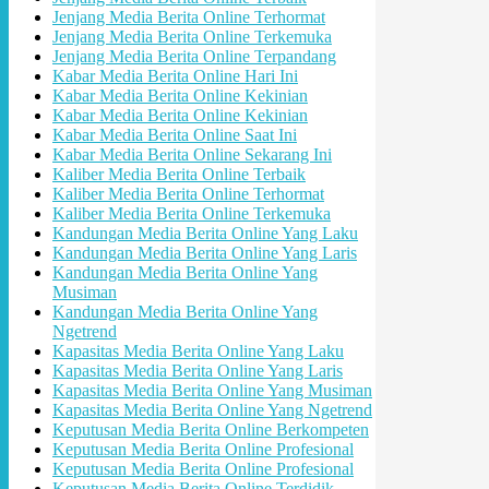
Jenjang Media Berita Online Terhormat
Jenjang Media Berita Online Terkemuka
Jenjang Media Berita Online Terpandang
Kabar Media Berita Online Hari Ini
Kabar Media Berita Online Kekinian
Kabar Media Berita Online Kekinian
Kabar Media Berita Online Saat Ini
Kabar Media Berita Online Sekarang Ini
Kaliber Media Berita Online Terbaik
Kaliber Media Berita Online Terhormat
Kaliber Media Berita Online Terkemuka
Kandungan Media Berita Online Yang Laku
Kandungan Media Berita Online Yang Laris
Kandungan Media Berita Online Yang
Musiman
Kandungan Media Berita Online Yang
Ngetrend
Kapasitas Media Berita Online Yang Laku
Kapasitas Media Berita Online Yang Laris
Kapasitas Media Berita Online Yang Musiman
Kapasitas Media Berita Online Yang Ngetrend
Keputusan Media Berita Online Berkompeten
Keputusan Media Berita Online Profesional
Keputusan Media Berita Online Profesional
Keputusan Media Berita Online Terdidik