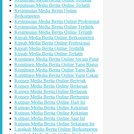
Keputusan Media Berita Online Terlatih
Kesimpulan Media Berita Online
Berkompeten
Kesimpulan Media Berita Online Profesional
Kesimpulan Media Berita Online Terdidik
Kesimpulan Media Berita Online Terlatih
Kiprah Media Berita Online Berkompeten
Kiprah Media Berita Online Profesional
Kiprah Media Berita Online Terdidik
Kiprah Media Berita Online Terlatih
Komitmen Media Berita Online Secara Patut
Komitmen Media Berita Online Yang Bagus
Komitmen Media Berita Online Yang Baik
Komitmen Media Berita Online Yang Cakap
Konsep Media Berita Online Berjejak
Konsep Media Berita Online Berkesan
Konsep Media Berita Online Bertapak
Konsep Media Berita Online Bertumpu
Kutipan Media Berita Online Hari Ini
Kutipan Media Berita Online Kekinian
Kutipan Media Berita Online Kekinian
Kutipan Media Berita Online Saat Ini
Kutipan Media Berita Online Sekarang Ini
Langkah Media Berita Online Berkompeten