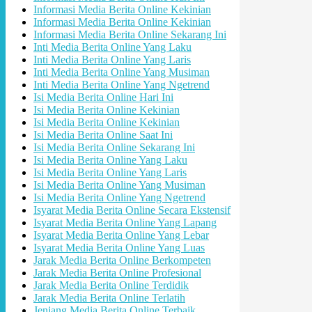
Informasi Media Berita Online Kekinian
Informasi Media Berita Online Kekinian
Informasi Media Berita Online Sekarang Ini
Inti Media Berita Online Yang Laku
Inti Media Berita Online Yang Laris
Inti Media Berita Online Yang Musiman
Inti Media Berita Online Yang Ngetrend
Isi Media Berita Online Hari Ini
Isi Media Berita Online Kekinian
Isi Media Berita Online Kekinian
Isi Media Berita Online Saat Ini
Isi Media Berita Online Sekarang Ini
Isi Media Berita Online Yang Laku
Isi Media Berita Online Yang Laris
Isi Media Berita Online Yang Musiman
Isi Media Berita Online Yang Ngetrend
Isyarat Media Berita Online Secara Ekstensif
Isyarat Media Berita Online Yang Lapang
Isyarat Media Berita Online Yang Lebar
Isyarat Media Berita Online Yang Luas
Jarak Media Berita Online Berkompeten
Jarak Media Berita Online Profesional
Jarak Media Berita Online Terdidik
Jarak Media Berita Online Terlatih
Jenjang Media Berita Online Terbaik