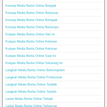
Konsep Media Berita Online Berjejak
Konsep Media Berita Online Berkesan
Konsep Media Berita Online Bertapak
Konsep Media Berita Online Bertumpu
Kutipan Media Berita Online Hari Ini
Kutipan Media Berita Online Kekinian
Kutipan Media Berita Online Kekinian
Kutipan Media Berita Online Saat Ini
Kutipan Media Berita Online Sekarang Ini
Langkah Media Berita Online Berkompeten
Langkah Media Berita Online Profesional
Langkah Media Berita Online Terdidik
Langkah Media Berita Online Terlatih
Lantai Media Berita Online Terbaik
Lantai Media Berita Online Terhormat