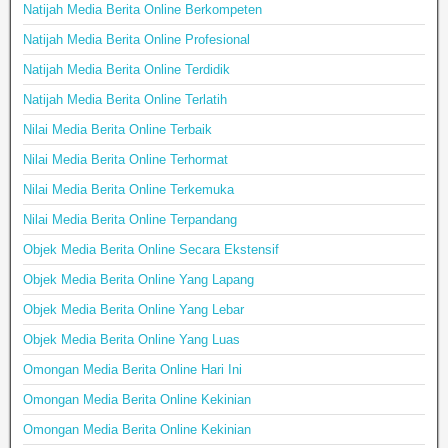
Natijah Media Berita Online Berkompeten
Natijah Media Berita Online Profesional
Natijah Media Berita Online Terdidik
Natijah Media Berita Online Terlatih
Nilai Media Berita Online Terbaik
Nilai Media Berita Online Terhormat
Nilai Media Berita Online Terkemuka
Nilai Media Berita Online Terpandang
Objek Media Berita Online Secara Ekstensif
Objek Media Berita Online Yang Lapang
Objek Media Berita Online Yang Lebar
Objek Media Berita Online Yang Luas
Omongan Media Berita Online Hari Ini
Omongan Media Berita Online Kekinian
Omongan Media Berita Online Kekinian