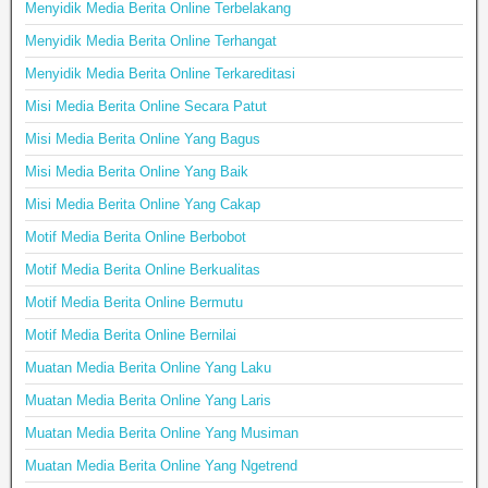
Menyidik Media Berita Online Terbelakang
Menyidik Media Berita Online Terhangat
Menyidik Media Berita Online Terkareditasi
Misi Media Berita Online Secara Patut
Misi Media Berita Online Yang Bagus
Misi Media Berita Online Yang Baik
Misi Media Berita Online Yang Cakap
Motif Media Berita Online Berbobot
Motif Media Berita Online Berkualitas
Motif Media Berita Online Bermutu
Motif Media Berita Online Bernilai
Muatan Media Berita Online Yang Laku
Muatan Media Berita Online Yang Laris
Muatan Media Berita Online Yang Musiman
Muatan Media Berita Online Yang Ngetrend