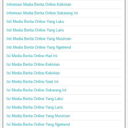
Informasi Media Berita Online Kekinian
Informasi Media Berita Online Sekarang Ini
Inti Media Berita Online Yang Laku
Inti Media Berita Online Yang Laris
Inti Media Berita Online Yang Musiman
Inti Media Berita Online Yang Ngetrend
Isi Media Berita Online Hari Ini
Isi Media Berita Online Kekinian
Isi Media Berita Online Kekinian
Isi Media Berita Online Saat Ini
Isi Media Berita Online Sekarang Ini
Isi Media Berita Online Yang Laku
Isi Media Berita Online Yang Laris
Isi Media Berita Online Yang Musiman
Isi Media Berita Online Yang Ngetrend