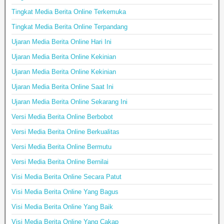
Tingkat Media Berita Online Terkemuka
Tingkat Media Berita Online Terpandang
Ujaran Media Berita Online Hari Ini
Ujaran Media Berita Online Kekinian
Ujaran Media Berita Online Kekinian
Ujaran Media Berita Online Saat Ini
Ujaran Media Berita Online Sekarang Ini
Versi Media Berita Online Berbobot
Versi Media Berita Online Berkualitas
Versi Media Berita Online Bermutu
Versi Media Berita Online Bernilai
Visi Media Berita Online Secara Patut
Visi Media Berita Online Yang Bagus
Visi Media Berita Online Yang Baik
Visi Media Berita Online Yang Cakap