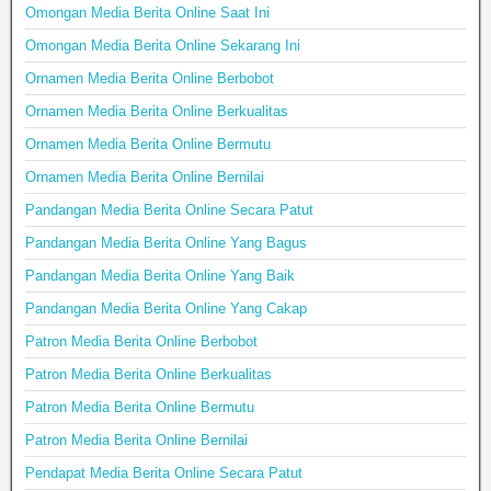
Omongan Media Berita Online Saat Ini
Omongan Media Berita Online Sekarang Ini
Ornamen Media Berita Online Berbobot
Ornamen Media Berita Online Berkualitas
Ornamen Media Berita Online Bermutu
Ornamen Media Berita Online Bernilai
Pandangan Media Berita Online Secara Patut
Pandangan Media Berita Online Yang Bagus
Pandangan Media Berita Online Yang Baik
Pandangan Media Berita Online Yang Cakap
Patron Media Berita Online Berbobot
Patron Media Berita Online Berkualitas
Patron Media Berita Online Bermutu
Patron Media Berita Online Bernilai
Pendapat Media Berita Online Secara Patut