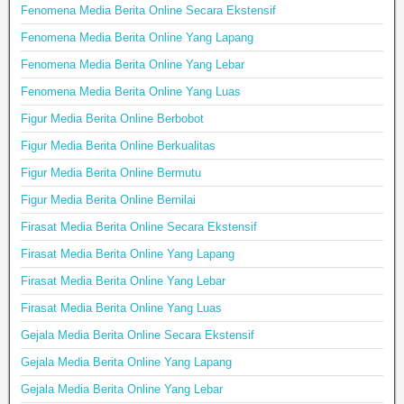
Fenomena Media Berita Online Secara Ekstensif
Fenomena Media Berita Online Yang Lapang
Fenomena Media Berita Online Yang Lebar
Fenomena Media Berita Online Yang Luas
Figur Media Berita Online Berbobot
Figur Media Berita Online Berkualitas
Figur Media Berita Online Bermutu
Figur Media Berita Online Bernilai
Firasat Media Berita Online Secara Ekstensif
Firasat Media Berita Online Yang Lapang
Firasat Media Berita Online Yang Lebar
Firasat Media Berita Online Yang Luas
Gejala Media Berita Online Secara Ekstensif
Gejala Media Berita Online Yang Lapang
Gejala Media Berita Online Yang Lebar