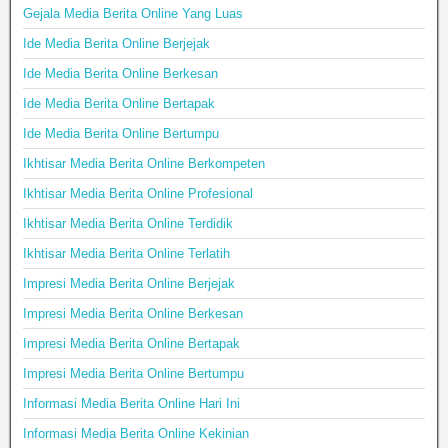
Gejala Media Berita Online Yang Luas
Ide Media Berita Online Berjejak
Ide Media Berita Online Berkesan
Ide Media Berita Online Bertapak
Ide Media Berita Online Bertumpu
Ikhtisar Media Berita Online Berkompeten
Ikhtisar Media Berita Online Profesional
Ikhtisar Media Berita Online Terdidik
Ikhtisar Media Berita Online Terlatih
Impresi Media Berita Online Berjejak
Impresi Media Berita Online Berkesan
Impresi Media Berita Online Bertapak
Impresi Media Berita Online Bertumpu
Informasi Media Berita Online Hari Ini
Informasi Media Berita Online Kekinian