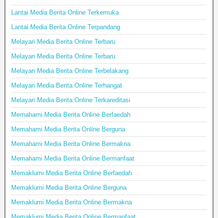
Lantai Media Berita Online Terkemuka
Lantai Media Berita Online Terpandang
Melayari Media Berita Online Terbaru
Melayari Media Berita Online Terbaru
Melayari Media Berita Online Terbelakang
Melayari Media Berita Online Terhangat
Melayari Media Berita Online Terkareditasi
Memahami Media Berita Online Berfaedah
Memahami Media Berita Online Berguna
Memahami Media Berita Online Bermakna
Memahami Media Berita Online Bermanfaat
Memaklumi Media Berita Online Berfaedah
Memaklumi Media Berita Online Berguna
Memaklumi Media Berita Online Bermakna
Memaklumi Media Berita Online Bermanfaat