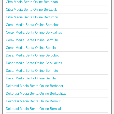
Citra Media Berita Online Berkesan
Citra Media Berita Online Bertapak
Citra Media Berita Online Bertumpu
Corak Media Berita Online Berbobot
Corak Media Berita Online Berkualitas
Corak Media Berita Online Bermutu
Corak Media Berita Online Bernilai
Dasar Media Berita Online Berbobot
Dasar Media Berita Online Berkualitas
Dasar Media Berita Online Bermutu
Dasar Media Berita Online Bernilai
Dekorasi Media Berita Online Berbobot
Dekorasi Media Berita Online Berkualitas
Dekorasi Media Berita Online Bermutu
Dekorasi Media Berita Online Bernilai