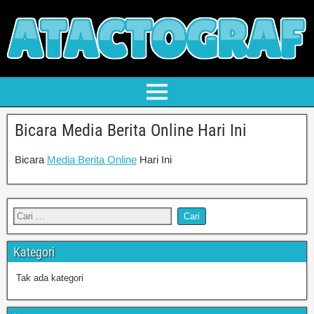
Bicara Media Berita Online Hari Ini
Bicara
Media Berita Online
Hari Ini
Kategori
Tak ada kategori