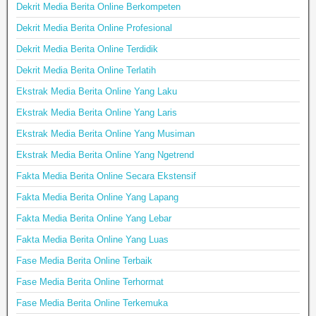
Dekrit Media Berita Online Berkompeten
Dekrit Media Berita Online Profesional
Dekrit Media Berita Online Terdidik
Dekrit Media Berita Online Terlatih
Ekstrak Media Berita Online Yang Laku
Ekstrak Media Berita Online Yang Laris
Ekstrak Media Berita Online Yang Musiman
Ekstrak Media Berita Online Yang Ngetrend
Fakta Media Berita Online Secara Ekstensif
Fakta Media Berita Online Yang Lapang
Fakta Media Berita Online Yang Lebar
Fakta Media Berita Online Yang Luas
Fase Media Berita Online Terbaik
Fase Media Berita Online Terhormat
Fase Media Berita Online Terkemuka