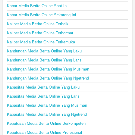
Kabar Media Berita Online Saat Ini
Kabar Media Berita Online Sekarang Ini
Kaliber Media Berita Online Terbaik
Kaliber Media Berita Online Terhormat
Kaliber Media Berita Online Terkemuka
Kandungan Media Berita Online Yang Laku
Kandungan Media Berita Online Yang Laris
Kandungan Media Berita Online Yang Musiman
Kandungan Media Berita Online Yang Ngetrend
Kapasitas Media Berita Online Yang Laku
Kapasitas Media Berita Online Yang Laris
Kapasitas Media Berita Online Yang Musiman
Kapasitas Media Berita Online Yang Ngetrend
Keputusan Media Berita Online Berkompeten
Keputusan Media Berita Online Profesional