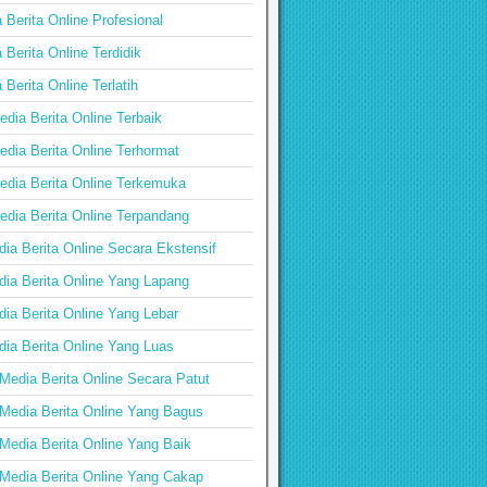
 Berita Online Profesional
 Berita Online Terdidik
Berita Online Terlatih
ia Berita Online Terbaik
ia Berita Online Terhormat
dia Berita Online Terkemuka
dia Berita Online Terpandang
ia Berita Online Secara Ekstensif
ia Berita Online Yang Lapang
ia Berita Online Yang Lebar
ia Berita Online Yang Luas
edia Berita Online Secara Patut
Media Berita Online Yang Bagus
edia Berita Online Yang Baik
Media Berita Online Yang Cakap