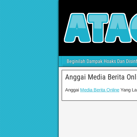
Beginilah Dampak Hoaks Dan Disinf
Anggai Media Berita On
Anggai
Media Berita Online
Yang La