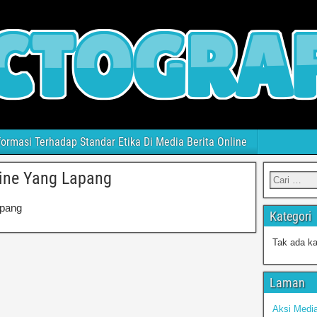
ormasi Terhadap Standar Etika Di Media Berita Online
line Yang Lapang
pang
Kategori
Tak ada ka
Laman
Aksi Media