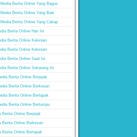
Media Berita Online Yang Bagus
Media Berita Online Yang Baik
Media Berita Online Yang Cakap
ia Berita Online Hari Ini
dia Berita Online Kekinian
dia Berita Online Kekinian
dia Berita Online Saat Ini
dia Berita Online Sekarang Ini
dia Berita Online Berjejak
dia Berita Online Berkesan
dia Berita Online Bertapak
dia Berita Online Bertumpu
 Berita Online Berjejak
a Berita Online Berkesan
a Berita Online Bertapak