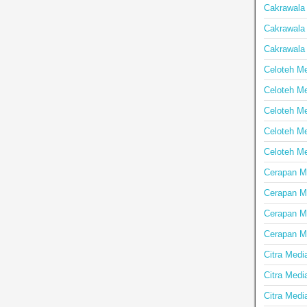
Cakrawala 
Cakrawala 
Cakrawala 
Celoteh Med
Celoteh Me
Celoteh Me
Celoteh Me
Celoteh Me
Cerapan Me
Cerapan Me
Cerapan Me
Cerapan Me
Citra Media
Citra Medi
Citra Medi