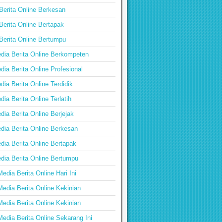
Berita Online Berkesan
Berita Online Bertapak
Berita Online Bertumpu
edia Berita Online Berkompeten
dia Berita Online Profesional
dia Berita Online Terdidik
dia Berita Online Terlatih
dia Berita Online Berjejak
dia Berita Online Berkesan
dia Berita Online Bertapak
dia Berita Online Bertumpu
edia Berita Online Hari Ini
Media Berita Online Kekinian
Media Berita Online Kekinian
Media Berita Online Sekarang Ini