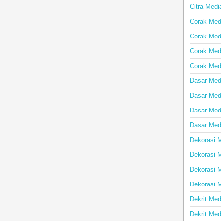
Citra Medi
Corak Medi
Corak Medi
Corak Medi
Corak Medi
Dasar Medi
Dasar Medi
Dasar Medi
Dasar Medi
Dekorasi M
Dekorasi M
Dekorasi M
Dekorasi M
Dekrit Med
Dekrit Med