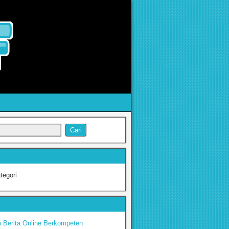
tegori
 Berita Online Berkompeten