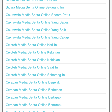
Bicara Media Berita Online Sekarang Ini
Cakrawala Media Berita Online Secara Patut
Cakrawala Media Berita Online Yang Bagus
Cakrawala Media Berita Online Yang Baik
Cakrawala Media Berita Online Yang Cakap
Celoteh Media Berita Online Hari Ini
Celoteh Media Berita Online Kekinian
Celoteh Media Berita Online Kekinian
Celoteh Media Berita Online Saat Ini
Celoteh Media Berita Online Sekarang Ini
Cerapan Media Berita Online Berjejak
Cerapan Media Berita Online Berkesan
Cerapan Media Berita Online Bertapak
Cerapan Media Berita Online Bertumpu