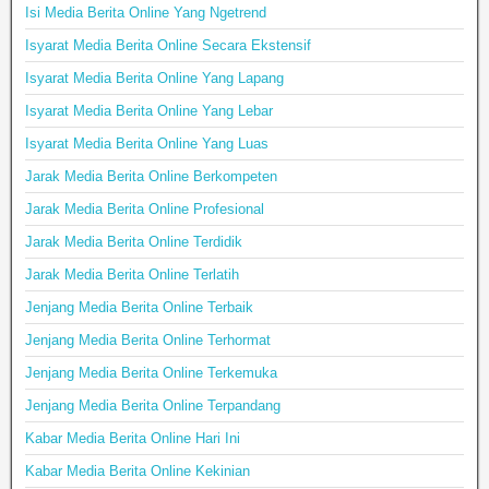
Isi Media Berita Online Yang Ngetrend
Isyarat Media Berita Online Secara Ekstensif
Isyarat Media Berita Online Yang Lapang
Isyarat Media Berita Online Yang Lebar
Isyarat Media Berita Online Yang Luas
Jarak Media Berita Online Berkompeten
Jarak Media Berita Online Profesional
Jarak Media Berita Online Terdidik
Jarak Media Berita Online Terlatih
Jenjang Media Berita Online Terbaik
Jenjang Media Berita Online Terhormat
Jenjang Media Berita Online Terkemuka
Jenjang Media Berita Online Terpandang
Kabar Media Berita Online Hari Ini
Kabar Media Berita Online Kekinian