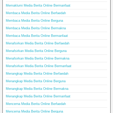
Memaklumi Media Berita Online Bermanfaat
Membaca Media Berita Online Berfaedah
Membaca Media Berita Online Berguna
Membaca Media Berita Online Bermakna
Membaca Media Berita Online Bermanfaat
Menafsirkan Media Berita Online Berfaedah
Menafsirkan Media Berita Online Berguna
Menafsirkan Media Berita Online Bermakna
Menafsirkan Media Berita Online Bermanfaat
Menangkap Media Berita Online Berfaedah
Menangkap Media Berita Online Berguna
Menangkap Media Berita Online Bermakna
Menangkap Media Berita Online Bermanfaat
Mencerna Media Berita Online Berfaedah
Mencerna Media Berita Online Berguna