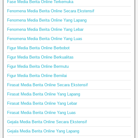
Fase Media Berita Online Terkemuka
Fenomena Media Berita Online Secara Ekstensif
Fenomena Media Berita Online Yang Lapang
Fenomena Media Berita Online Yang Lebar
Fenomena Media Berita Online Yang Luas
Figur Media Berita Online Berbobot
Figur Media Berita Online Berkualitas
Figur Media Berita Online Bermutu
Figur Media Berita Online Bernilai
Firasat Media Berita Online Secara Ekstensif
Firasat Media Berita Online Yang Lapang
Firasat Media Berita Online Yang Lebar
Firasat Media Berita Online Yang Luas
Gejala Media Berita Online Secara Ekstensif
Gejala Media Berita Online Yang Lapang