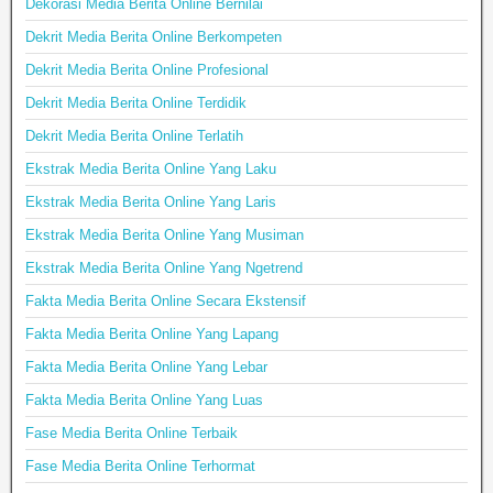
Dekorasi Media Berita Online Bernilai
Dekrit Media Berita Online Berkompeten
Dekrit Media Berita Online Profesional
Dekrit Media Berita Online Terdidik
Dekrit Media Berita Online Terlatih
Ekstrak Media Berita Online Yang Laku
Ekstrak Media Berita Online Yang Laris
Ekstrak Media Berita Online Yang Musiman
Ekstrak Media Berita Online Yang Ngetrend
Fakta Media Berita Online Secara Ekstensif
Fakta Media Berita Online Yang Lapang
Fakta Media Berita Online Yang Lebar
Fakta Media Berita Online Yang Luas
Fase Media Berita Online Terbaik
Fase Media Berita Online Terhormat