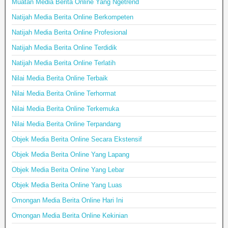
Muatan Media Berita Online Yang Ngetrend
Natijah Media Berita Online Berkompeten
Natijah Media Berita Online Profesional
Natijah Media Berita Online Terdidik
Natijah Media Berita Online Terlatih
Nilai Media Berita Online Terbaik
Nilai Media Berita Online Terhormat
Nilai Media Berita Online Terkemuka
Nilai Media Berita Online Terpandang
Objek Media Berita Online Secara Ekstensif
Objek Media Berita Online Yang Lapang
Objek Media Berita Online Yang Lebar
Objek Media Berita Online Yang Luas
Omongan Media Berita Online Hari Ini
Omongan Media Berita Online Kekinian