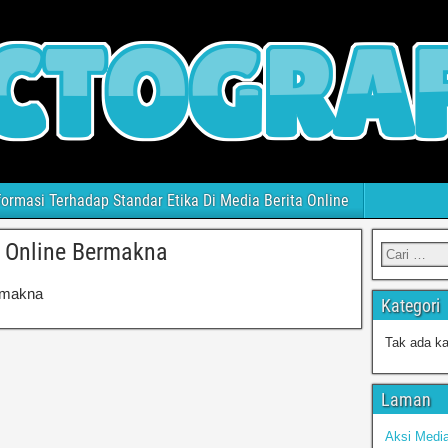
ormasi Terhadap Standar Etika Di Media Berita Online
 Online Bermakna
makna
Kategori
Tak ada ka
Laman
Aksi Media