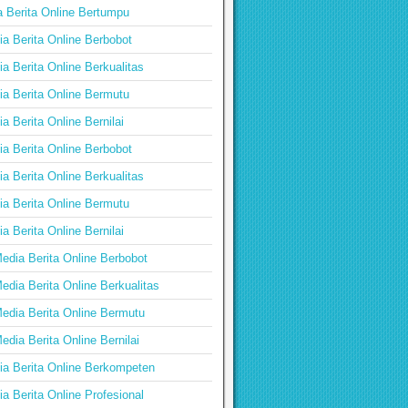
a Berita Online Bertumpu
a Berita Online Berbobot
a Berita Online Berkualitas
a Berita Online Bermutu
a Berita Online Bernilai
a Berita Online Berbobot
a Berita Online Berkualitas
a Berita Online Bermutu
a Berita Online Bernilai
edia Berita Online Berbobot
edia Berita Online Berkualitas
edia Berita Online Bermutu
edia Berita Online Bernilai
ia Berita Online Berkompeten
ia Berita Online Profesional