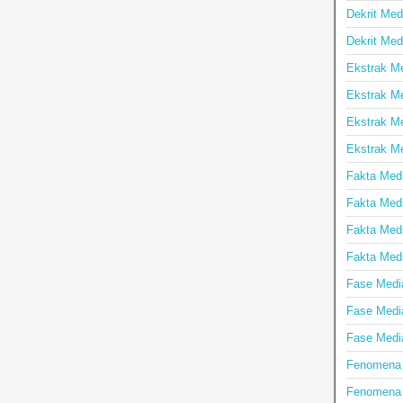
Dekrit Medi
Dekrit Medi
Ekstrak Me
Ekstrak Me
Ekstrak Me
Ekstrak Me
Fakta Medi
Fakta Medi
Fakta Medi
Fakta Medi
Fase Media
Fase Media
Fase Media
Fenomena M
Fenomena 