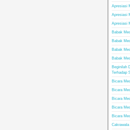
Apresiasi 
Apresiasi 
Apresiasi 
Babak Medi
Babak Medi
Babak Med
Babak Medi
Beginilah
Terhadap S
Bicara Medi
Bicara Med
Bicara Med
Bicara Med
Bicara Med
Cakrawala 