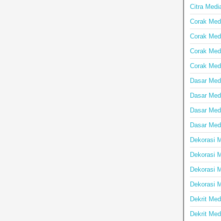
Citra Medi
Corak Medi
Corak Medi
Corak Medi
Corak Medi
Dasar Medi
Dasar Medi
Dasar Medi
Dasar Medi
Dekorasi M
Dekorasi M
Dekorasi M
Dekorasi M
Dekrit Med
Dekrit Med