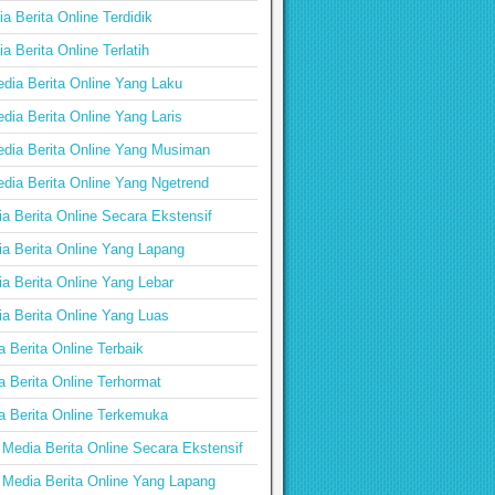
a Berita Online Terdidik
a Berita Online Terlatih
dia Berita Online Yang Laku
dia Berita Online Yang Laris
dia Berita Online Yang Musiman
dia Berita Online Yang Ngetrend
a Berita Online Secara Ekstensif
a Berita Online Yang Lapang
a Berita Online Yang Lebar
a Berita Online Yang Luas
 Berita Online Terbaik
 Berita Online Terhormat
 Berita Online Terkemuka
edia Berita Online Secara Ekstensif
Media Berita Online Yang Lapang