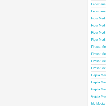
Fenomena 
Fenomena 
Figur Medi
Figur Medi
Figur Medi
Figur Media
Firasat Me
Firasat Me
Firasat Me
Firasat Me
Gejala Med
Gejala Med
Gejala Med
Gejala Med
Ide Media 