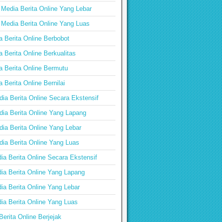
Media Berita Online Yang Lebar
Media Berita Online Yang Luas
a Berita Online Berbobot
a Berita Online Berkualitas
a Berita Online Bermutu
 Berita Online Bernilai
dia Berita Online Secara Ekstensif
dia Berita Online Yang Lapang
dia Berita Online Yang Lebar
dia Berita Online Yang Luas
ia Berita Online Secara Ekstensif
ia Berita Online Yang Lapang
ia Berita Online Yang Lebar
ia Berita Online Yang Luas
Berita Online Berjejak