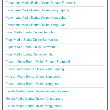
Fenomena Media Berita Online Secara Ekstensif
Fenomena Media Berita Online Yang Lapang
Fenomena Media Berita Online Yang Lebar
Fenomena Media Berita Online Yang Luas
Figur Media Berita Online Berbobot
Figur Media Berita Online Berkualitas
Figur Media Berita Online Bermutu
Figur Media Berita Online Bernilai
Firasat Media Berita Online Secara Ekstensif
Firasat Media Berita Online Yang Lapang
Firasat Media Berita Online Yang Lebar
Firasat Media Berita Online Yang Luas
Gejala Media Berita Online Secara Ekstensif
Gejala Media Berita Online Yang Lapang
Gejala Media Berita Online Yang Lebar