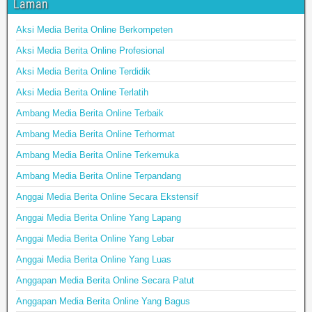
Laman
Aksi Media Berita Online Berkompeten
Aksi Media Berita Online Profesional
Aksi Media Berita Online Terdidik
Aksi Media Berita Online Terlatih
Ambang Media Berita Online Terbaik
Ambang Media Berita Online Terhormat
Ambang Media Berita Online Terkemuka
Ambang Media Berita Online Terpandang
Anggai Media Berita Online Secara Ekstensif
Anggai Media Berita Online Yang Lapang
Anggai Media Berita Online Yang Lebar
Anggai Media Berita Online Yang Luas
Anggapan Media Berita Online Secara Patut
Anggapan Media Berita Online Yang Bagus