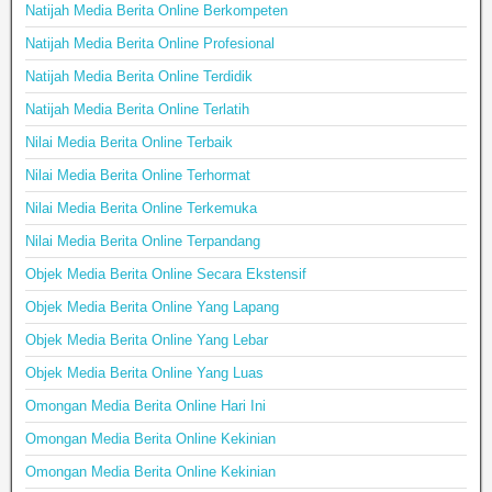
Natijah Media Berita Online Berkompeten
Natijah Media Berita Online Profesional
Natijah Media Berita Online Terdidik
Natijah Media Berita Online Terlatih
Nilai Media Berita Online Terbaik
Nilai Media Berita Online Terhormat
Nilai Media Berita Online Terkemuka
Nilai Media Berita Online Terpandang
Objek Media Berita Online Secara Ekstensif
Objek Media Berita Online Yang Lapang
Objek Media Berita Online Yang Lebar
Objek Media Berita Online Yang Luas
Omongan Media Berita Online Hari Ini
Omongan Media Berita Online Kekinian
Omongan Media Berita Online Kekinian