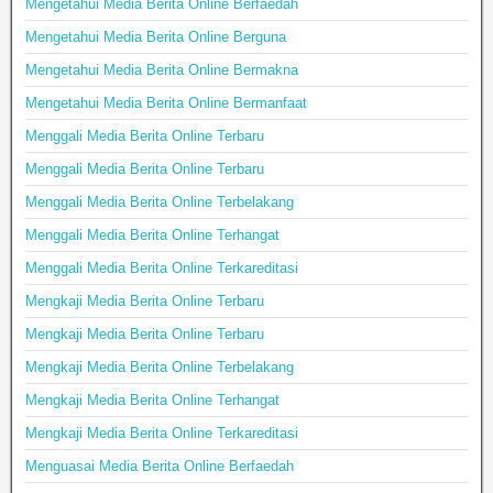
Mengetahui Media Berita Online Berfaedah
Mengetahui Media Berita Online Berguna
Mengetahui Media Berita Online Bermakna
Mengetahui Media Berita Online Bermanfaat
Menggali Media Berita Online Terbaru
Menggali Media Berita Online Terbaru
Menggali Media Berita Online Terbelakang
Menggali Media Berita Online Terhangat
Menggali Media Berita Online Terkareditasi
Mengkaji Media Berita Online Terbaru
Mengkaji Media Berita Online Terbaru
Mengkaji Media Berita Online Terbelakang
Mengkaji Media Berita Online Terhangat
Mengkaji Media Berita Online Terkareditasi
Menguasai Media Berita Online Berfaedah