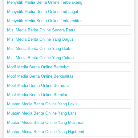
Menyidik Media Berita Online Terbelakang
Menyidik Media Berita Online Terhangat
Menyidik Media Berita Online Terkareditasi
Misi Media Berita Online Secara Patut
Misi Media Berita Online Yang Bagus
Misi Media Berita Online Yang Baik
Misi Media Berita Online Yang Cakap
Motif Media Berita Online Berbobot
Motif Media Berita Online Berkualitas
Motif Media Berita Online Bermutu
Motif Media Berita Online Bernilai
Muatan Media Berita Online Yang Laku
Muatan Media Berita Online Yang Laris
Muatan Media Berita Online Yang Musiman
Muatan Media Berita Online Yang Ngetrend