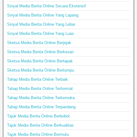
Sinyal Media Berita Online Secara Ekstensif
Sinyal Media Berita Online Yang Lapang
Sinyal Media Berita Online Yang Lebar
Sinyal Media Berita Online Yang Luas
Sketsa Media Berita Online Berjejak
Sketsa Media Berita Online Berkesan
Sketsa Media Berita Online Bertapak
Sketsa Media Berita Online Bertumpu
Tahap Media Berita Online Terbaik
Tahap Media Berita Online Terhormat
Tahap Media Berita Online Terkemuka
Tahap Media Berita Online Terpandang
Tajuk Media Berita Online Berbobot
Tajuk Media Berita Online Berkualitas
Tajuk Media Berita Online Bermutu