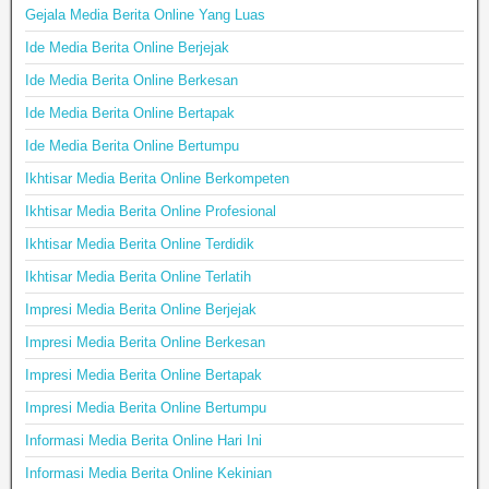
Gejala Media Berita Online Yang Luas
Ide Media Berita Online Berjejak
Ide Media Berita Online Berkesan
Ide Media Berita Online Bertapak
Ide Media Berita Online Bertumpu
Ikhtisar Media Berita Online Berkompeten
Ikhtisar Media Berita Online Profesional
Ikhtisar Media Berita Online Terdidik
Ikhtisar Media Berita Online Terlatih
Impresi Media Berita Online Berjejak
Impresi Media Berita Online Berkesan
Impresi Media Berita Online Bertapak
Impresi Media Berita Online Bertumpu
Informasi Media Berita Online Hari Ini
Informasi Media Berita Online Kekinian