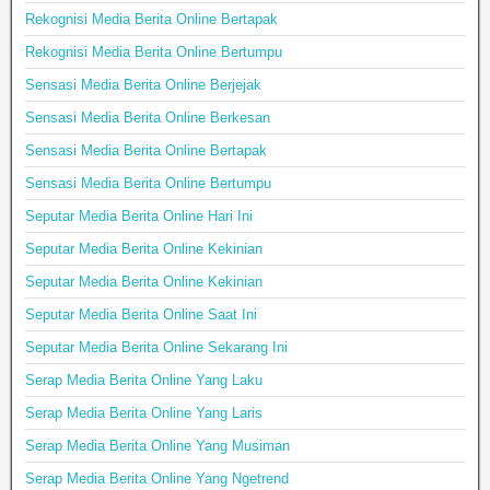
Rekognisi Media Berita Online Bertapak
Rekognisi Media Berita Online Bertumpu
Sensasi Media Berita Online Berjejak
Sensasi Media Berita Online Berkesan
Sensasi Media Berita Online Bertapak
Sensasi Media Berita Online Bertumpu
Seputar Media Berita Online Hari Ini
Seputar Media Berita Online Kekinian
Seputar Media Berita Online Kekinian
Seputar Media Berita Online Saat Ini
Seputar Media Berita Online Sekarang Ini
Serap Media Berita Online Yang Laku
Serap Media Berita Online Yang Laris
Serap Media Berita Online Yang Musiman
Serap Media Berita Online Yang Ngetrend