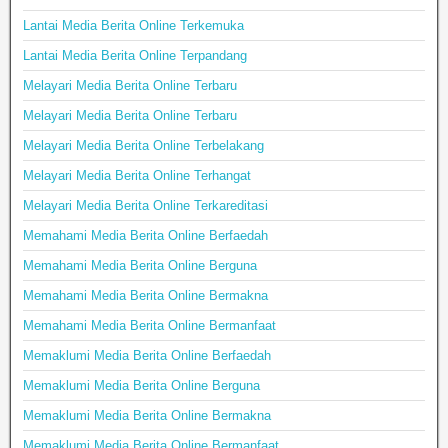
Lantai Media Berita Online Terkemuka
Lantai Media Berita Online Terpandang
Melayari Media Berita Online Terbaru
Melayari Media Berita Online Terbaru
Melayari Media Berita Online Terbelakang
Melayari Media Berita Online Terhangat
Melayari Media Berita Online Terkareditasi
Memahami Media Berita Online Berfaedah
Memahami Media Berita Online Berguna
Memahami Media Berita Online Bermakna
Memahami Media Berita Online Bermanfaat
Memaklumi Media Berita Online Berfaedah
Memaklumi Media Berita Online Berguna
Memaklumi Media Berita Online Bermakna
Memaklumi Media Berita Online Bermanfaat