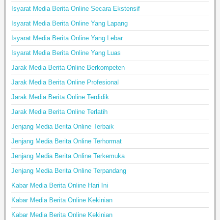
Isyarat Media Berita Online Secara Ekstensif
Isyarat Media Berita Online Yang Lapang
Isyarat Media Berita Online Yang Lebar
Isyarat Media Berita Online Yang Luas
Jarak Media Berita Online Berkompeten
Jarak Media Berita Online Profesional
Jarak Media Berita Online Terdidik
Jarak Media Berita Online Terlatih
Jenjang Media Berita Online Terbaik
Jenjang Media Berita Online Terhormat
Jenjang Media Berita Online Terkemuka
Jenjang Media Berita Online Terpandang
Kabar Media Berita Online Hari Ini
Kabar Media Berita Online Kekinian
Kabar Media Berita Online Kekinian