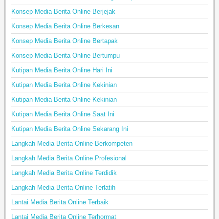
Konsep Media Berita Online Berjejak
Konsep Media Berita Online Berkesan
Konsep Media Berita Online Bertapak
Konsep Media Berita Online Bertumpu
Kutipan Media Berita Online Hari Ini
Kutipan Media Berita Online Kekinian
Kutipan Media Berita Online Kekinian
Kutipan Media Berita Online Saat Ini
Kutipan Media Berita Online Sekarang Ini
Langkah Media Berita Online Berkompeten
Langkah Media Berita Online Profesional
Langkah Media Berita Online Terdidik
Langkah Media Berita Online Terlatih
Lantai Media Berita Online Terbaik
Lantai Media Berita Online Terhormat