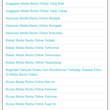
Anggapan Media Berita Online Yang Baik
Anggapan Media Berita Online Yang Cakap
Apresiasi Media Berita Online Berjejak
Apresiasi Media Berita Online Bertapak
Apresiasi Media Berita Online Bertumpu
Babak Media Berita Online Terbaik
Babak Media Berita Online Terhormat
Babak Media Berita Online Terkemuka
Babak Media Berita Online Terpandang
Beginilah Dampak Hoaks Dan Disinformasi Terhadap Standar Etika
Di Media Berita Online
Bicara Media Berita Online Hari Ini
Bicara Media Berita Online Kekinian
Bicara Media Berita Online Kekinian
Bicara Media Berita Online Saat Ini