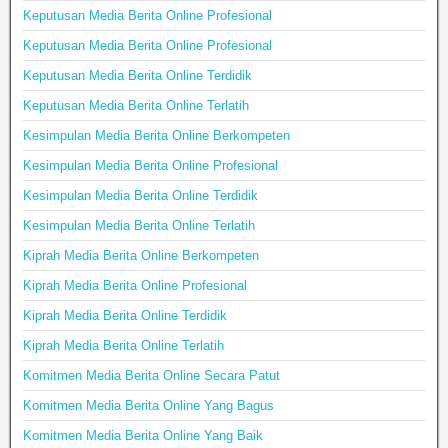
Keputusan Media Berita Online Profesional
Keputusan Media Berita Online Profesional
Keputusan Media Berita Online Terdidik
Keputusan Media Berita Online Terlatih
Kesimpulan Media Berita Online Berkompeten
Kesimpulan Media Berita Online Profesional
Kesimpulan Media Berita Online Terdidik
Kesimpulan Media Berita Online Terlatih
Kiprah Media Berita Online Berkompeten
Kiprah Media Berita Online Profesional
Kiprah Media Berita Online Terdidik
Kiprah Media Berita Online Terlatih
Komitmen Media Berita Online Secara Patut
Komitmen Media Berita Online Yang Bagus
Komitmen Media Berita Online Yang Baik