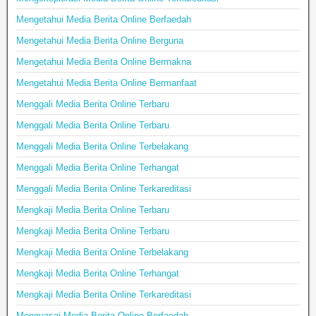
Mengetahui Media Berita Online Berfaedah
Mengetahui Media Berita Online Berguna
Mengetahui Media Berita Online Bermakna
Mengetahui Media Berita Online Bermanfaat
Menggali Media Berita Online Terbaru
Menggali Media Berita Online Terbaru
Menggali Media Berita Online Terbelakang
Menggali Media Berita Online Terhangat
Menggali Media Berita Online Terkareditasi
Mengkaji Media Berita Online Terbaru
Mengkaji Media Berita Online Terbaru
Mengkaji Media Berita Online Terbelakang
Mengkaji Media Berita Online Terhangat
Mengkaji Media Berita Online Terkareditasi
Menguasai Media Berita Online Berfaedah