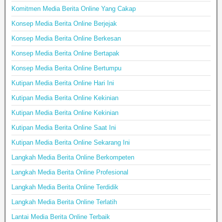
Komitmen Media Berita Online Yang Cakap
Konsep Media Berita Online Berjejak
Konsep Media Berita Online Berkesan
Konsep Media Berita Online Bertapak
Konsep Media Berita Online Bertumpu
Kutipan Media Berita Online Hari Ini
Kutipan Media Berita Online Kekinian
Kutipan Media Berita Online Kekinian
Kutipan Media Berita Online Saat Ini
Kutipan Media Berita Online Sekarang Ini
Langkah Media Berita Online Berkompeten
Langkah Media Berita Online Profesional
Langkah Media Berita Online Terdidik
Langkah Media Berita Online Terlatih
Lantai Media Berita Online Terbaik