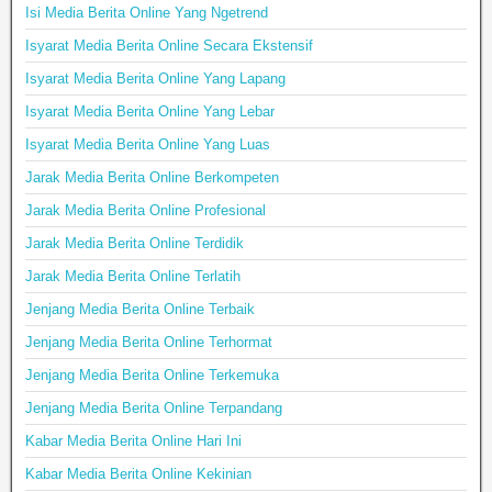
Isi Media Berita Online Yang Ngetrend
Isyarat Media Berita Online Secara Ekstensif
Isyarat Media Berita Online Yang Lapang
Isyarat Media Berita Online Yang Lebar
Isyarat Media Berita Online Yang Luas
Jarak Media Berita Online Berkompeten
Jarak Media Berita Online Profesional
Jarak Media Berita Online Terdidik
Jarak Media Berita Online Terlatih
Jenjang Media Berita Online Terbaik
Jenjang Media Berita Online Terhormat
Jenjang Media Berita Online Terkemuka
Jenjang Media Berita Online Terpandang
Kabar Media Berita Online Hari Ini
Kabar Media Berita Online Kekinian