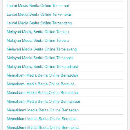
Lantai Media Berita Online Terhormat
Lantai Media Berita Online Terkemuka
Lantai Media Berita Online Terpandang
Melayari Media Berita Online Terbaru
Melayari Media Berita Online Terbaru
Melayari Media Berita Online Terbelakang
Melayari Media Berita Online Terhangat
Melayari Media Berita Online Terkareditasi
Memahami Media Berita Online Berfaedah
Memahami Media Berita Online Berguna
Memahami Media Berita Online Bermakna
Memahami Media Berita Online Bermanfaat
Memaklumi Media Berita Online Berfaedah
Memaklumi Media Berita Online Berguna
Memaklumi Media Berita Online Bermakna