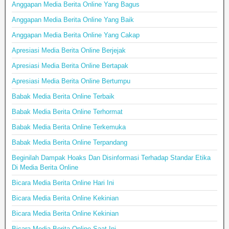
Anggapan Media Berita Online Yang Bagus
Anggapan Media Berita Online Yang Baik
Anggapan Media Berita Online Yang Cakap
Apresiasi Media Berita Online Berjejak
Apresiasi Media Berita Online Bertapak
Apresiasi Media Berita Online Bertumpu
Babak Media Berita Online Terbaik
Babak Media Berita Online Terhormat
Babak Media Berita Online Terkemuka
Babak Media Berita Online Terpandang
Beginilah Dampak Hoaks Dan Disinformasi Terhadap Standar Etika
Di Media Berita Online
Bicara Media Berita Online Hari Ini
Bicara Media Berita Online Kekinian
Bicara Media Berita Online Kekinian
Bicara Media Berita Online Saat Ini