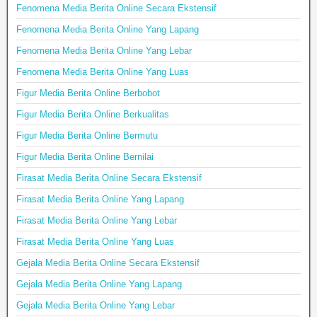
Fenomena Media Berita Online Secara Ekstensif
Fenomena Media Berita Online Yang Lapang
Fenomena Media Berita Online Yang Lebar
Fenomena Media Berita Online Yang Luas
Figur Media Berita Online Berbobot
Figur Media Berita Online Berkualitas
Figur Media Berita Online Bermutu
Figur Media Berita Online Bernilai
Firasat Media Berita Online Secara Ekstensif
Firasat Media Berita Online Yang Lapang
Firasat Media Berita Online Yang Lebar
Firasat Media Berita Online Yang Luas
Gejala Media Berita Online Secara Ekstensif
Gejala Media Berita Online Yang Lapang
Gejala Media Berita Online Yang Lebar