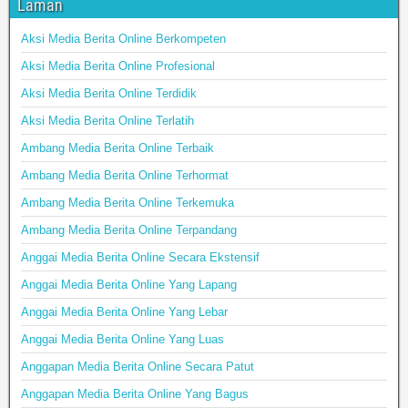
Laman
Aksi Media Berita Online Berkompeten
Aksi Media Berita Online Profesional
Aksi Media Berita Online Terdidik
Aksi Media Berita Online Terlatih
Ambang Media Berita Online Terbaik
Ambang Media Berita Online Terhormat
Ambang Media Berita Online Terkemuka
Ambang Media Berita Online Terpandang
Anggai Media Berita Online Secara Ekstensif
Anggai Media Berita Online Yang Lapang
Anggai Media Berita Online Yang Lebar
Anggai Media Berita Online Yang Luas
Anggapan Media Berita Online Secara Patut
Anggapan Media Berita Online Yang Bagus