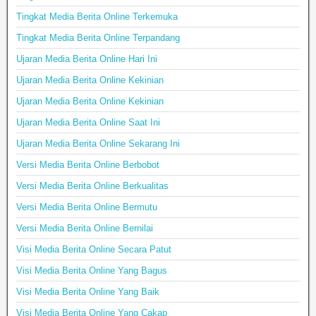
Tingkat Media Berita Online Terkemuka
Tingkat Media Berita Online Terpandang
Ujaran Media Berita Online Hari Ini
Ujaran Media Berita Online Kekinian
Ujaran Media Berita Online Kekinian
Ujaran Media Berita Online Saat Ini
Ujaran Media Berita Online Sekarang Ini
Versi Media Berita Online Berbobot
Versi Media Berita Online Berkualitas
Versi Media Berita Online Bermutu
Versi Media Berita Online Bernilai
Visi Media Berita Online Secara Patut
Visi Media Berita Online Yang Bagus
Visi Media Berita Online Yang Baik
Visi Media Berita Online Yang Cakap