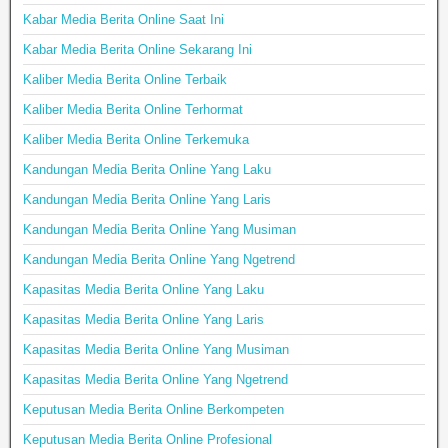
Kabar Media Berita Online Saat Ini
Kabar Media Berita Online Sekarang Ini
Kaliber Media Berita Online Terbaik
Kaliber Media Berita Online Terhormat
Kaliber Media Berita Online Terkemuka
Kandungan Media Berita Online Yang Laku
Kandungan Media Berita Online Yang Laris
Kandungan Media Berita Online Yang Musiman
Kandungan Media Berita Online Yang Ngetrend
Kapasitas Media Berita Online Yang Laku
Kapasitas Media Berita Online Yang Laris
Kapasitas Media Berita Online Yang Musiman
Kapasitas Media Berita Online Yang Ngetrend
Keputusan Media Berita Online Berkompeten
Keputusan Media Berita Online Profesional