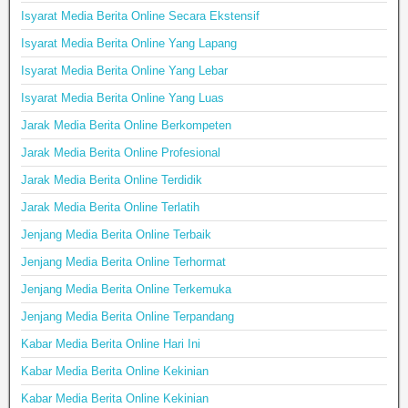
Isyarat Media Berita Online Secara Ekstensif
Isyarat Media Berita Online Yang Lapang
Isyarat Media Berita Online Yang Lebar
Isyarat Media Berita Online Yang Luas
Jarak Media Berita Online Berkompeten
Jarak Media Berita Online Profesional
Jarak Media Berita Online Terdidik
Jarak Media Berita Online Terlatih
Jenjang Media Berita Online Terbaik
Jenjang Media Berita Online Terhormat
Jenjang Media Berita Online Terkemuka
Jenjang Media Berita Online Terpandang
Kabar Media Berita Online Hari Ini
Kabar Media Berita Online Kekinian
Kabar Media Berita Online Kekinian