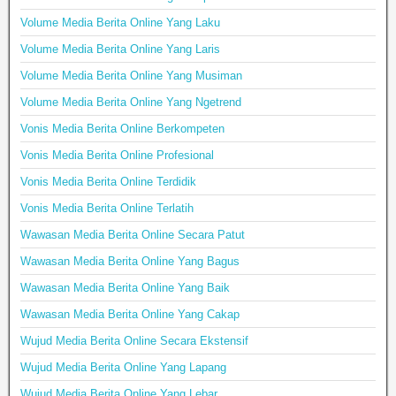
Volume Media Berita Online Yang Laku
Volume Media Berita Online Yang Laris
Volume Media Berita Online Yang Musiman
Volume Media Berita Online Yang Ngetrend
Vonis Media Berita Online Berkompeten
Vonis Media Berita Online Profesional
Vonis Media Berita Online Terdidik
Vonis Media Berita Online Terlatih
Wawasan Media Berita Online Secara Patut
Wawasan Media Berita Online Yang Bagus
Wawasan Media Berita Online Yang Baik
Wawasan Media Berita Online Yang Cakap
Wujud Media Berita Online Secara Ekstensif
Wujud Media Berita Online Yang Lapang
Wujud Media Berita Online Yang Lebar