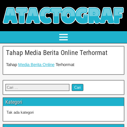
Tahap Media Berita Online Terhormat
Tahap
Media Berita Online
Terhormat
Kategori
Tak ada kategori