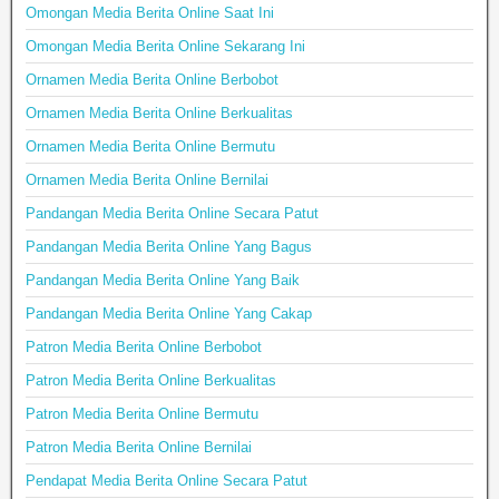
Omongan Media Berita Online Saat Ini
Omongan Media Berita Online Sekarang Ini
Ornamen Media Berita Online Berbobot
Ornamen Media Berita Online Berkualitas
Ornamen Media Berita Online Bermutu
Ornamen Media Berita Online Bernilai
Pandangan Media Berita Online Secara Patut
Pandangan Media Berita Online Yang Bagus
Pandangan Media Berita Online Yang Baik
Pandangan Media Berita Online Yang Cakap
Patron Media Berita Online Berbobot
Patron Media Berita Online Berkualitas
Patron Media Berita Online Bermutu
Patron Media Berita Online Bernilai
Pendapat Media Berita Online Secara Patut