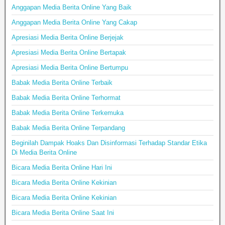
Anggapan Media Berita Online Yang Baik
Anggapan Media Berita Online Yang Cakap
Apresiasi Media Berita Online Berjejak
Apresiasi Media Berita Online Bertapak
Apresiasi Media Berita Online Bertumpu
Babak Media Berita Online Terbaik
Babak Media Berita Online Terhormat
Babak Media Berita Online Terkemuka
Babak Media Berita Online Terpandang
Beginilah Dampak Hoaks Dan Disinformasi Terhadap Standar Etika
Di Media Berita Online
Bicara Media Berita Online Hari Ini
Bicara Media Berita Online Kekinian
Bicara Media Berita Online Kekinian
Bicara Media Berita Online Saat Ini