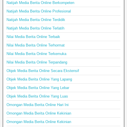
Natijah Media Berita Online Berkompeten
Natijah Media Berita Online Profesional
Natijah Media Berita Online Terdidik
Natijah Media Berita Online Terlatih
Nilai Media Berita Online Terbaik
Nilai Media Berita Online Terhormat
Nilai Media Berita Online Terkemuka
Nilai Media Berita Online Terpandang
Objek Media Berita Online Secara Ekstensif
Objek Media Berita Online Yang Lapang
Objek Media Berita Online Yang Lebar
Objek Media Berita Online Yang Luas
Omongan Media Berita Online Hari Ini
Omongan Media Berita Online Kekinian
Omongan Media Berita Online Kekinian