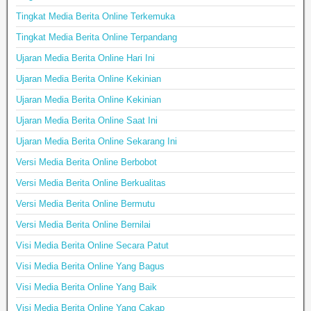
Tingkat Media Berita Online Terkemuka
Tingkat Media Berita Online Terpandang
Ujaran Media Berita Online Hari Ini
Ujaran Media Berita Online Kekinian
Ujaran Media Berita Online Kekinian
Ujaran Media Berita Online Saat Ini
Ujaran Media Berita Online Sekarang Ini
Versi Media Berita Online Berbobot
Versi Media Berita Online Berkualitas
Versi Media Berita Online Bermutu
Versi Media Berita Online Bernilai
Visi Media Berita Online Secara Patut
Visi Media Berita Online Yang Bagus
Visi Media Berita Online Yang Baik
Visi Media Berita Online Yang Cakap