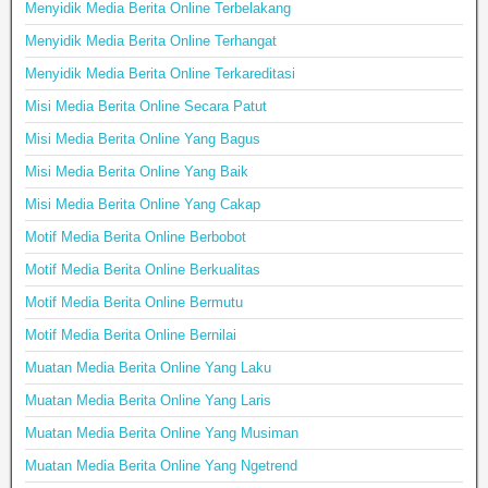
Menyidik Media Berita Online Terbelakang
Menyidik Media Berita Online Terhangat
Menyidik Media Berita Online Terkareditasi
Misi Media Berita Online Secara Patut
Misi Media Berita Online Yang Bagus
Misi Media Berita Online Yang Baik
Misi Media Berita Online Yang Cakap
Motif Media Berita Online Berbobot
Motif Media Berita Online Berkualitas
Motif Media Berita Online Bermutu
Motif Media Berita Online Bernilai
Muatan Media Berita Online Yang Laku
Muatan Media Berita Online Yang Laris
Muatan Media Berita Online Yang Musiman
Muatan Media Berita Online Yang Ngetrend