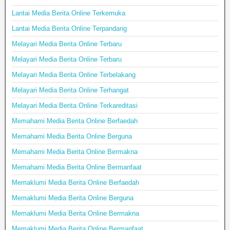
Lantai Media Berita Online Terkemuka
Lantai Media Berita Online Terpandang
Melayari Media Berita Online Terbaru
Melayari Media Berita Online Terbaru
Melayari Media Berita Online Terbelakang
Melayari Media Berita Online Terhangat
Melayari Media Berita Online Terkareditasi
Memahami Media Berita Online Berfaedah
Memahami Media Berita Online Berguna
Memahami Media Berita Online Bermakna
Memahami Media Berita Online Bermanfaat
Memaklumi Media Berita Online Berfaedah
Memaklumi Media Berita Online Berguna
Memaklumi Media Berita Online Bermakna
Memaklumi Media Berita Online Bermanfaat