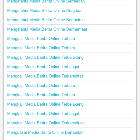
Mengetahui Media Berita Online Berfaedah
Mengetahui Media Berita Online Berguna
Mengetahui Media Berita Online Bermakna
Mengetahui Media Berita Online Bermanfaat
Menggali Media Berita Online Terbaru
Menggali Media Berita Online Terbaru
Menggali Media Berita Online Terbelakang
Menggali Media Berita Online Terhangat
Menggali Media Berita Online Terkareditasi
Mengkaji Media Berita Online Terbaru
Mengkaji Media Berita Online Terbaru
Mengkaji Media Berita Online Terbelakang
Mengkaji Media Berita Online Terhangat
Mengkaji Media Berita Online Terkareditasi
Menguasai Media Berita Online Berfaedah