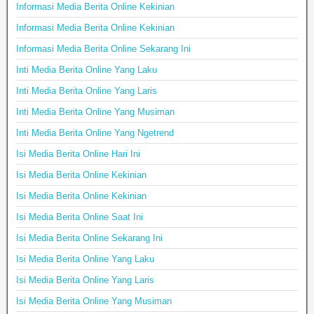
Informasi Media Berita Online Kekinian
Informasi Media Berita Online Kekinian
Informasi Media Berita Online Sekarang Ini
Inti Media Berita Online Yang Laku
Inti Media Berita Online Yang Laris
Inti Media Berita Online Yang Musiman
Inti Media Berita Online Yang Ngetrend
Isi Media Berita Online Hari Ini
Isi Media Berita Online Kekinian
Isi Media Berita Online Kekinian
Isi Media Berita Online Saat Ini
Isi Media Berita Online Sekarang Ini
Isi Media Berita Online Yang Laku
Isi Media Berita Online Yang Laris
Isi Media Berita Online Yang Musiman