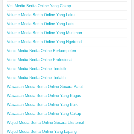
Visi Media Berita Online Yang Cakap
Volume Media Berita Online Yang Laku
Volume Media Berita Online Yang Laris
Volume Media Berita Online Yang Musiman
Volume Media Berita Online Yang Ngetrend
Vonis Media Berita Online Berkompeten
Vonis Media Berita Online Profesional
Vonis Media Berita Online Terdidik
Vonis Media Berita Online Terlatih
Wawasan Media Berita Online Secara Patut
Wawasan Media Berita Online Yang Bagus
Wawasan Media Berita Online Yang Baik
Wawasan Media Berita Online Yang Cakap
Wujud Media Berita Online Secara Ekstensif
Wujud Media Berita Online Yang Lapang