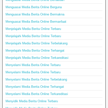
Menguasai Media Berita Online Berguna
Menguasai Media Berita Online Bermakna
Menguasai Media Berita Online Bermanfaat
Menjelajahi Media Berita Online Terbaru
Menjelajahi Media Berita Online Terbaru
Menjelajahi Media Berita Online Terbelakang
Menjelajahi Media Berita Online Terhangat
Menjelajahi Media Berita Online Terkareditasi
Menyelami Media Berita Online Terbaru
Menyelami Media Berita Online Terbaru
Menyelami Media Berita Online Terbelakang
Menyelami Media Berita Online Terhangat
Menyelami Media Berita Online Terkareditasi
Menyidik Media Berita Online Terbaru