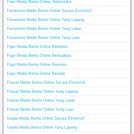
Fase Media Berita Online Terkemuka
Fenomena Media Berita Online Secara Ekstensif
Fenomena Media Berita Online Yang Lapang
Fenomena Media Berita Online Yang Lebar
Fenomena Media Berita Online Yang Luas
Figur Media Berita Online Berbobot
Figur Media Berita Online Berkualitas
Figur Media Berita Online Bermutu
Figur Media Berita Online Bernilai
Firasat Media Berita Online Secara Ekstensif
Firasat Media Berita Online Yang Lapang
Firasat Media Berita Online Yang Lebar
Firasat Media Berita Online Yang Luas
Gejala Media Berita Online Secara Ekstensif
Gejala Media Berita Online Yang Lapang