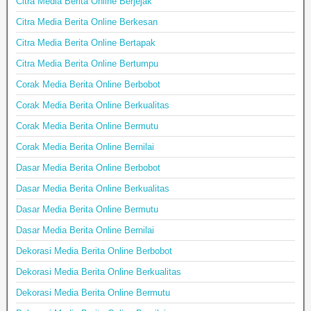
Citra Media Berita Online Berjejak
Citra Media Berita Online Berkesan
Citra Media Berita Online Bertapak
Citra Media Berita Online Bertumpu
Corak Media Berita Online Berbobot
Corak Media Berita Online Berkualitas
Corak Media Berita Online Bermutu
Corak Media Berita Online Bernilai
Dasar Media Berita Online Berbobot
Dasar Media Berita Online Berkualitas
Dasar Media Berita Online Bermutu
Dasar Media Berita Online Bernilai
Dekorasi Media Berita Online Berbobot
Dekorasi Media Berita Online Berkualitas
Dekorasi Media Berita Online Bermutu