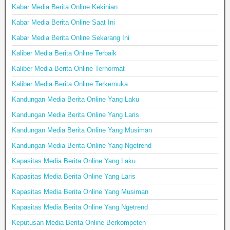
Kabar Media Berita Online Kekinian
Kabar Media Berita Online Saat Ini
Kabar Media Berita Online Sekarang Ini
Kaliber Media Berita Online Terbaik
Kaliber Media Berita Online Terhormat
Kaliber Media Berita Online Terkemuka
Kandungan Media Berita Online Yang Laku
Kandungan Media Berita Online Yang Laris
Kandungan Media Berita Online Yang Musiman
Kandungan Media Berita Online Yang Ngetrend
Kapasitas Media Berita Online Yang Laku
Kapasitas Media Berita Online Yang Laris
Kapasitas Media Berita Online Yang Musiman
Kapasitas Media Berita Online Yang Ngetrend
Keputusan Media Berita Online Berkompeten