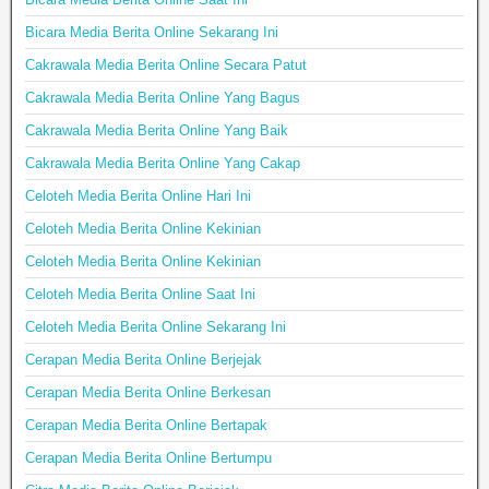
Bicara Media Berita Online Sekarang Ini
Cakrawala Media Berita Online Secara Patut
Cakrawala Media Berita Online Yang Bagus
Cakrawala Media Berita Online Yang Baik
Cakrawala Media Berita Online Yang Cakap
Celoteh Media Berita Online Hari Ini
Celoteh Media Berita Online Kekinian
Celoteh Media Berita Online Kekinian
Celoteh Media Berita Online Saat Ini
Celoteh Media Berita Online Sekarang Ini
Cerapan Media Berita Online Berjejak
Cerapan Media Berita Online Berkesan
Cerapan Media Berita Online Bertapak
Cerapan Media Berita Online Bertumpu