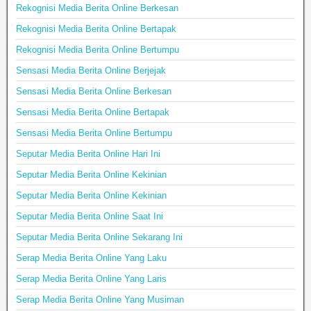
Rekognisi Media Berita Online Berkesan
Rekognisi Media Berita Online Bertapak
Rekognisi Media Berita Online Bertumpu
Sensasi Media Berita Online Berjejak
Sensasi Media Berita Online Berkesan
Sensasi Media Berita Online Bertapak
Sensasi Media Berita Online Bertumpu
Seputar Media Berita Online Hari Ini
Seputar Media Berita Online Kekinian
Seputar Media Berita Online Kekinian
Seputar Media Berita Online Saat Ini
Seputar Media Berita Online Sekarang Ini
Serap Media Berita Online Yang Laku
Serap Media Berita Online Yang Laris
Serap Media Berita Online Yang Musiman