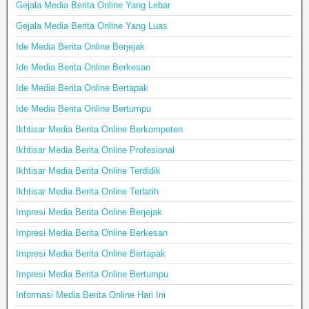
Gejala Media Berita Online Yang Lebar
Gejala Media Berita Online Yang Luas
Ide Media Berita Online Berjejak
Ide Media Berita Online Berkesan
Ide Media Berita Online Bertapak
Ide Media Berita Online Bertumpu
Ikhtisar Media Berita Online Berkompeten
Ikhtisar Media Berita Online Profesional
Ikhtisar Media Berita Online Terdidik
Ikhtisar Media Berita Online Terlatih
Impresi Media Berita Online Berjejak
Impresi Media Berita Online Berkesan
Impresi Media Berita Online Bertapak
Impresi Media Berita Online Bertumpu
Informasi Media Berita Online Hari Ini