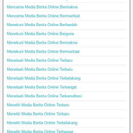
Mencerna Media Berita Online Bermakna
Mencerna Media Berita Online Bermanfaat
Menekuni Media Berita Online Berfaedah
Menekuni Media Berita Online Berguna
Menekuni Media Berita Online Bermakna
Menekuni Media Berita Online Bermanfaat
Menelaah Media Berita Online Terbaru
Menelaah Media Berita Online Terbaru
Menelaah Media Berita Online Terbelakang
Menelaah Media Berita Online Terhangat
Menelaah Media Berita Online Terkareditasi
Meneliti Media Berita Online Terbaru
Meneliti Media Berita Online Terbaru
Meneliti Media Berita Online Terbelakang
Meneliti Media Berita Online Terhangat