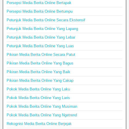
Persepsi Media Berita Online Bertapak
Persepsi Media Berita Online Bertumpu
Petunjuk Media Berita Online Secara Ekstensif
Petunjuk Media Berita Online Yang Lapang
Petunjuk Media Berita Online Yang Lebar
Petunjuk Media Berita Online Yang Luas
Pikiran Media Berita Online Secara Patut
Pikiran Media Berita Online Yang Bagus
Pikiran Media Berita Online Yang Baik
Pikiran Media Berita Online Yang Cakap
Pokok Media Berita Online Yang Laku
Pokok Media Berita Online Yang Laris
Pokok Media Berita Online Yang Musiman
Pokok Media Berita Online Yang Ngetrend
Rekognisi Media Berita Online Berjejak