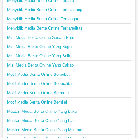
Menyidik Media Berita Online Terbaru
Menyidik Media Berita Online Terbelakang
Menyidik Media Berita Online Terhangat
Menyidik Media Berita Online Terkareditasi
Misi Media Berita Online Secara Patut
Misi Media Berita Online Yang Bagus
Misi Media Berita Online Yang Baik
Misi Media Berita Online Yang Cakap
Motif Media Berita Online Berbobot
Motif Media Berita Online Berkualitas
Motif Media Berita Online Bermutu
Motif Media Berita Online Bernilai
Muatan Media Berita Online Yang Laku
Muatan Media Berita Online Yang Laris
Muatan Media Berita Online Yang Musiman