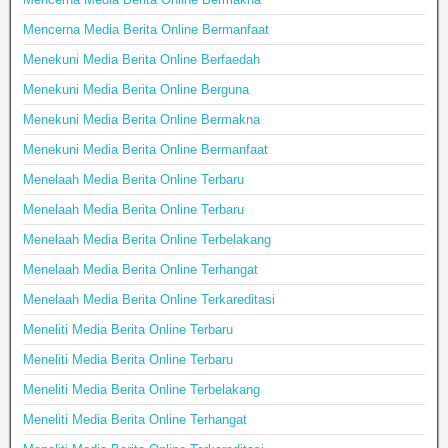
Mencerna Media Berita Online Bermanfaat
Menekuni Media Berita Online Berfaedah
Menekuni Media Berita Online Berguna
Menekuni Media Berita Online Bermakna
Menekuni Media Berita Online Bermanfaat
Menelaah Media Berita Online Terbaru
Menelaah Media Berita Online Terbaru
Menelaah Media Berita Online Terbelakang
Menelaah Media Berita Online Terhangat
Menelaah Media Berita Online Terkareditasi
Meneliti Media Berita Online Terbaru
Meneliti Media Berita Online Terbaru
Meneliti Media Berita Online Terbelakang
Meneliti Media Berita Online Terhangat