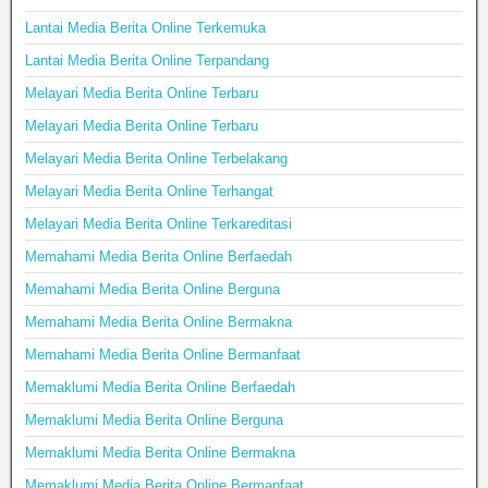
Lantai Media Berita Online Terkemuka
Lantai Media Berita Online Terpandang
Melayari Media Berita Online Terbaru
Melayari Media Berita Online Terbaru
Melayari Media Berita Online Terbelakang
Melayari Media Berita Online Terhangat
Melayari Media Berita Online Terkareditasi
Memahami Media Berita Online Berfaedah
Memahami Media Berita Online Berguna
Memahami Media Berita Online Bermakna
Memahami Media Berita Online Bermanfaat
Memaklumi Media Berita Online Berfaedah
Memaklumi Media Berita Online Berguna
Memaklumi Media Berita Online Bermakna
Memaklumi Media Berita Online Bermanfaat