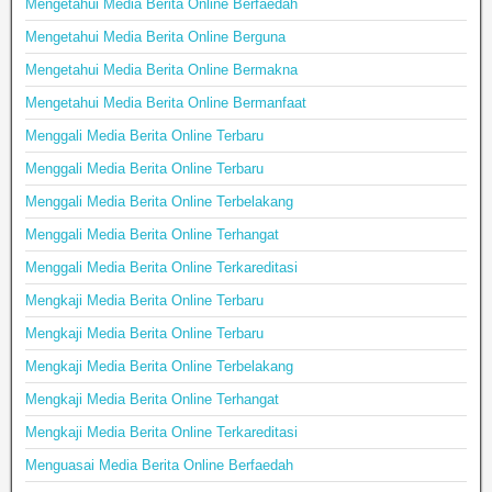
Mengetahui Media Berita Online Berfaedah
Mengetahui Media Berita Online Berguna
Mengetahui Media Berita Online Bermakna
Mengetahui Media Berita Online Bermanfaat
Menggali Media Berita Online Terbaru
Menggali Media Berita Online Terbaru
Menggali Media Berita Online Terbelakang
Menggali Media Berita Online Terhangat
Menggali Media Berita Online Terkareditasi
Mengkaji Media Berita Online Terbaru
Mengkaji Media Berita Online Terbaru
Mengkaji Media Berita Online Terbelakang
Mengkaji Media Berita Online Terhangat
Mengkaji Media Berita Online Terkareditasi
Menguasai Media Berita Online Berfaedah