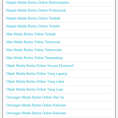
Natijah Media Berita Online Berkompeten
Natijah Media Berita Online Profesional
Natijah Media Berita Online Terdidik
Natijah Media Berita Online Terlatih
Nilai Media Berita Online Terbaik
Nilai Media Berita Online Terhormat
Nilai Media Berita Online Terkemuka
Nilai Media Berita Online Terpandang
Objek Media Berita Online Secara Ekstensif
Objek Media Berita Online Yang Lapang
Objek Media Berita Online Yang Lebar
Objek Media Berita Online Yang Luas
Omongan Media Berita Online Hari Ini
Omongan Media Berita Online Kekinian
Omongan Media Berita Online Kekinian