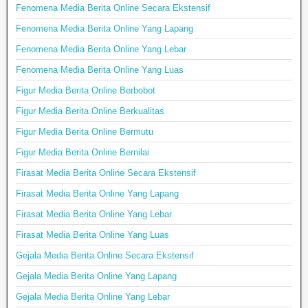
Fenomena Media Berita Online Secara Ekstensif
Fenomena Media Berita Online Yang Lapang
Fenomena Media Berita Online Yang Lebar
Fenomena Media Berita Online Yang Luas
Figur Media Berita Online Berbobot
Figur Media Berita Online Berkualitas
Figur Media Berita Online Bermutu
Figur Media Berita Online Bernilai
Firasat Media Berita Online Secara Ekstensif
Firasat Media Berita Online Yang Lapang
Firasat Media Berita Online Yang Lebar
Firasat Media Berita Online Yang Luas
Gejala Media Berita Online Secara Ekstensif
Gejala Media Berita Online Yang Lapang
Gejala Media Berita Online Yang Lebar