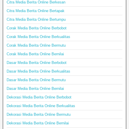
Citra Media Berita Online Berkesan
Citra Media Berita Online Bertapak
Citra Media Berita Online Bertumpu
Corak Media Berita Online Berbobot
Corak Media Berita Online Berkualitas
Corak Media Berita Online Bermutu
Corak Media Berita Online Bernilai
Dasar Media Berita Online Berbobot
Dasar Media Berita Online Berkualitas
Dasar Media Berita Online Bermutu
Dasar Media Berita Online Bernilai
Dekorasi Media Berita Online Berbobot
Dekorasi Media Berita Online Berkualitas
Dekorasi Media Berita Online Bermutu
Dekorasi Media Berita Online Bernilai