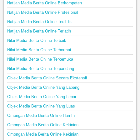
Natijah Media Berita Online Berkompeten
Natijah Media Berita Online Profesional
Natijah Media Berita Online Terdidik
Natijah Media Berita Online Terlatih
Nilai Media Berita Online Terbaik
Nilai Media Berita Online Terhormat
Nilai Media Berita Online Terkemuka
Nilai Media Berita Online Terpandang
Objek Media Berita Online Secara Ekstensif
Objek Media Berita Online Yang Lapang
Objek Media Berita Online Yang Lebar
Objek Media Berita Online Yang Luas
Omongan Media Berita Online Hari Ini
Omongan Media Berita Online Kekinian
Omongan Media Berita Online Kekinian