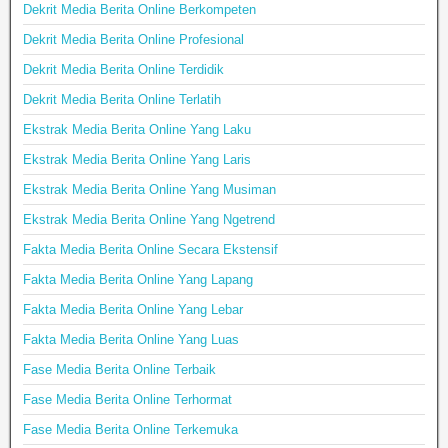
Dekrit Media Berita Online Berkompeten
Dekrit Media Berita Online Profesional
Dekrit Media Berita Online Terdidik
Dekrit Media Berita Online Terlatih
Ekstrak Media Berita Online Yang Laku
Ekstrak Media Berita Online Yang Laris
Ekstrak Media Berita Online Yang Musiman
Ekstrak Media Berita Online Yang Ngetrend
Fakta Media Berita Online Secara Ekstensif
Fakta Media Berita Online Yang Lapang
Fakta Media Berita Online Yang Lebar
Fakta Media Berita Online Yang Luas
Fase Media Berita Online Terbaik
Fase Media Berita Online Terhormat
Fase Media Berita Online Terkemuka