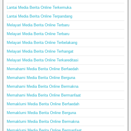
Lantai Media Berita Online Terkemuka
Lantai Media Berita Online Terpandang
Melayari Media Berita Online Terbaru
Melayari Media Berita Online Terbaru
Melayari Media Berita Online Terbelakang
Melayari Media Berita Online Terhangat
Melayari Media Berita Online Terkareditasi
Memahami Media Berita Online Berfaedah
Memahami Media Berita Online Berguna
Memahami Media Berita Online Bermakna
Memahami Media Berita Online Bermanfaat
Memaklumi Media Berita Online Berfaedah
Memaklumi Media Berita Online Berguna
Memaklumi Media Berita Online Bermakna
Memaklumi Media Berita Online Bermanfaat