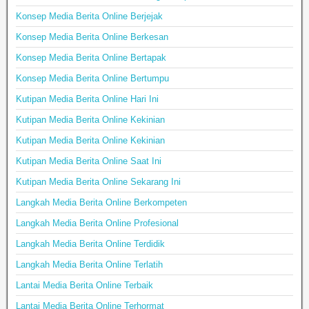
Konsep Media Berita Online Berjejak
Konsep Media Berita Online Berkesan
Konsep Media Berita Online Bertapak
Konsep Media Berita Online Bertumpu
Kutipan Media Berita Online Hari Ini
Kutipan Media Berita Online Kekinian
Kutipan Media Berita Online Kekinian
Kutipan Media Berita Online Saat Ini
Kutipan Media Berita Online Sekarang Ini
Langkah Media Berita Online Berkompeten
Langkah Media Berita Online Profesional
Langkah Media Berita Online Terdidik
Langkah Media Berita Online Terlatih
Lantai Media Berita Online Terbaik
Lantai Media Berita Online Terhormat