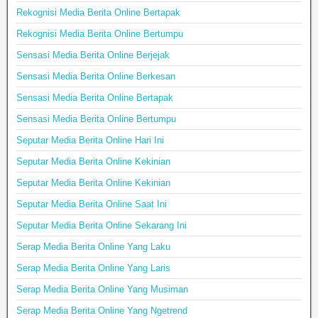
Rekognisi Media Berita Online Bertapak
Rekognisi Media Berita Online Bertumpu
Sensasi Media Berita Online Berjejak
Sensasi Media Berita Online Berkesan
Sensasi Media Berita Online Bertapak
Sensasi Media Berita Online Bertumpu
Seputar Media Berita Online Hari Ini
Seputar Media Berita Online Kekinian
Seputar Media Berita Online Kekinian
Seputar Media Berita Online Saat Ini
Seputar Media Berita Online Sekarang Ini
Serap Media Berita Online Yang Laku
Serap Media Berita Online Yang Laris
Serap Media Berita Online Yang Musiman
Serap Media Berita Online Yang Ngetrend