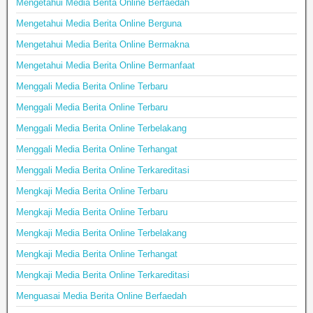
Mengetahui Media Berita Online Berfaedah
Mengetahui Media Berita Online Berguna
Mengetahui Media Berita Online Bermakna
Mengetahui Media Berita Online Bermanfaat
Menggali Media Berita Online Terbaru
Menggali Media Berita Online Terbaru
Menggali Media Berita Online Terbelakang
Menggali Media Berita Online Terhangat
Menggali Media Berita Online Terkareditasi
Mengkaji Media Berita Online Terbaru
Mengkaji Media Berita Online Terbaru
Mengkaji Media Berita Online Terbelakang
Mengkaji Media Berita Online Terhangat
Mengkaji Media Berita Online Terkareditasi
Menguasai Media Berita Online Berfaedah