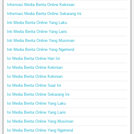
Informasi Media Berita Online Kekinian
Informasi Media Berita Online Sekarang Ini
Inti Media Berita Online Yang Laku
Inti Media Berita Online Yang Laris
Inti Media Berita Online Yang Musiman
Inti Media Berita Online Yang Ngetrend
Isi Media Berita Online Hari Ini
Isi Media Berita Online Kekinian
Isi Media Berita Online Kekinian
Isi Media Berita Online Saat Ini
Isi Media Berita Online Sekarang Ini
Isi Media Berita Online Yang Laku
Isi Media Berita Online Yang Laris
Isi Media Berita Online Yang Musiman
Isi Media Berita Online Yang Ngetrend