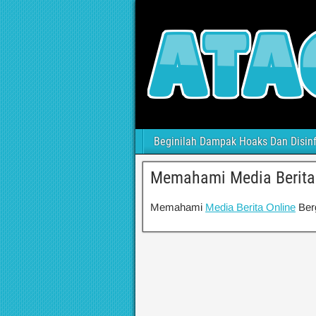
Beginilah Dampak Hoaks Dan Disinf
Memahami Media Berita
Memahami
Media Berita Online
Ber