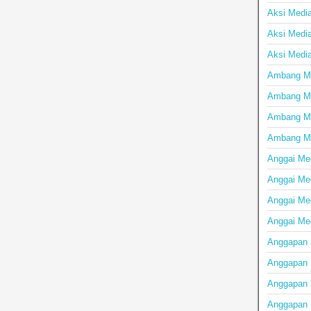
Aksi Media
Aksi Media
Aksi Media 
Ambang Med
Ambang Med
Ambang Me
Ambang Me
Anggai Med
Anggai Med
Anggai Med
Anggai Med
Anggapan M
Anggapan 
Anggapan M
Anggapan 