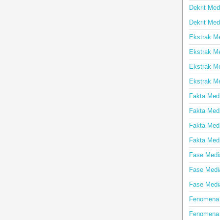
Dekrit Medi
Dekrit Medi
Ekstrak Me
Ekstrak Me
Ekstrak Me
Ekstrak Me
Fakta Medi
Fakta Medi
Fakta Medi
Fakta Medi
Fase Media
Fase Media
Fase Media
Fenomena M
Fenomena 