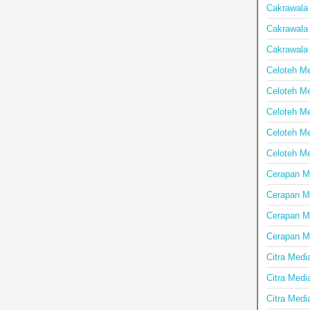
Cakrawala 
Cakrawala 
Cakrawala 
Celoteh Med
Celoteh Me
Celoteh Me
Celoteh Me
Celoteh Me
Cerapan Me
Cerapan Me
Cerapan Me
Cerapan Me
Citra Media
Citra Medi
Citra Medi