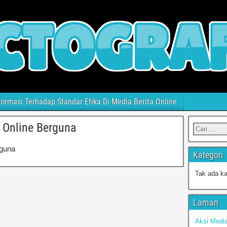
ormasi Terhadap Standar Etika Di Media Berita Online
 Online Berguna
guna
Kategori
Tak ada ka
Laman
Aksi Media