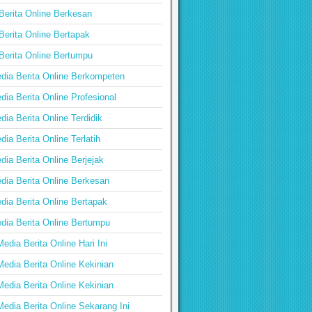
Berita Online Berkesan
Berita Online Bertapak
Berita Online Bertumpu
edia Berita Online Berkompeten
dia Berita Online Profesional
dia Berita Online Terdidik
dia Berita Online Terlatih
dia Berita Online Berjejak
dia Berita Online Berkesan
dia Berita Online Bertapak
dia Berita Online Bertumpu
edia Berita Online Hari Ini
Media Berita Online Kekinian
Media Berita Online Kekinian
Media Berita Online Sekarang Ini