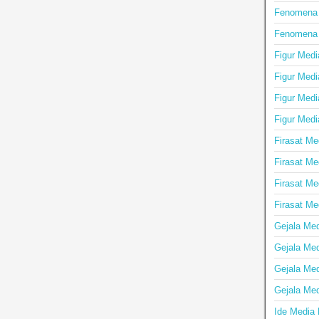
Fenomena 
Fenomena 
Figur Medi
Figur Medi
Figur Medi
Figur Media
Firasat Me
Firasat Me
Firasat Me
Firasat Me
Gejala Med
Gejala Med
Gejala Med
Gejala Med
Ide Media 