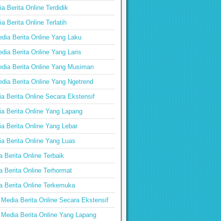
a Berita Online Terdidik
a Berita Online Terlatih
dia Berita Online Yang Laku
dia Berita Online Yang Laris
dia Berita Online Yang Musiman
dia Berita Online Yang Ngetrend
a Berita Online Secara Ekstensif
a Berita Online Yang Lapang
a Berita Online Yang Lebar
a Berita Online Yang Luas
 Berita Online Terbaik
 Berita Online Terhormat
 Berita Online Terkemuka
edia Berita Online Secara Ekstensif
Media Berita Online Yang Lapang