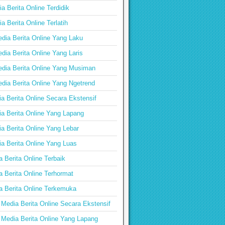
a Berita Online Terdidik
a Berita Online Terlatih
dia Berita Online Yang Laku
dia Berita Online Yang Laris
dia Berita Online Yang Musiman
dia Berita Online Yang Ngetrend
a Berita Online Secara Ekstensif
a Berita Online Yang Lapang
a Berita Online Yang Lebar
a Berita Online Yang Luas
 Berita Online Terbaik
 Berita Online Terhormat
 Berita Online Terkemuka
edia Berita Online Secara Ekstensif
Media Berita Online Yang Lapang