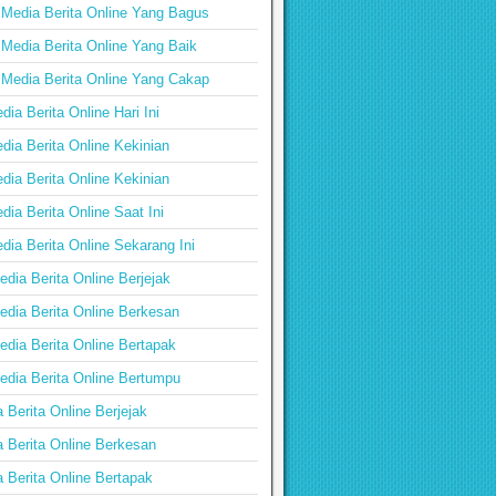
Media Berita Online Yang Bagus
Media Berita Online Yang Baik
Media Berita Online Yang Cakap
ia Berita Online Hari Ini
dia Berita Online Kekinian
dia Berita Online Kekinian
dia Berita Online Saat Ini
dia Berita Online Sekarang Ini
dia Berita Online Berjejak
dia Berita Online Berkesan
dia Berita Online Bertapak
dia Berita Online Bertumpu
 Berita Online Berjejak
a Berita Online Berkesan
a Berita Online Bertapak