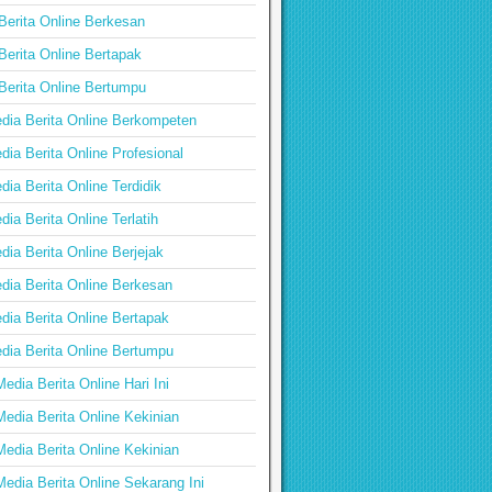
Berita Online Berkesan
Berita Online Bertapak
Berita Online Bertumpu
edia Berita Online Berkompeten
dia Berita Online Profesional
dia Berita Online Terdidik
dia Berita Online Terlatih
dia Berita Online Berjejak
dia Berita Online Berkesan
dia Berita Online Bertapak
dia Berita Online Bertumpu
edia Berita Online Hari Ini
Media Berita Online Kekinian
Media Berita Online Kekinian
Media Berita Online Sekarang Ini