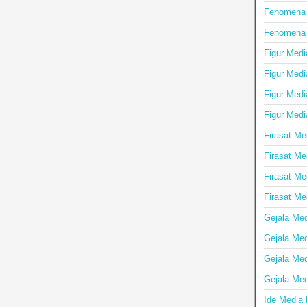
Fenomena 
Fenomena 
Figur Medi
Figur Medi
Figur Medi
Figur Media
Firasat Me
Firasat Me
Firasat Me
Firasat Me
Gejala Med
Gejala Med
Gejala Med
Gejala Med
Ide Media 