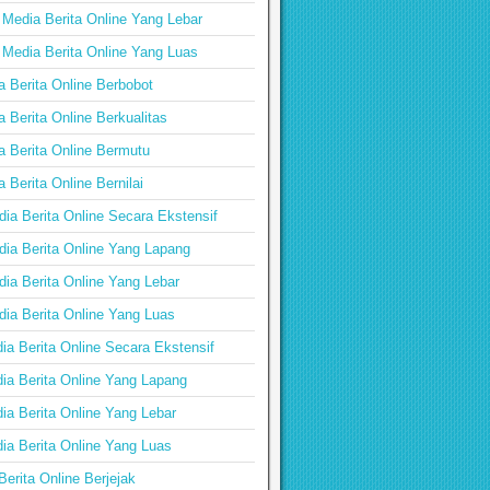
Media Berita Online Yang Lebar
Media Berita Online Yang Luas
a Berita Online Berbobot
a Berita Online Berkualitas
a Berita Online Bermutu
 Berita Online Bernilai
dia Berita Online Secara Ekstensif
dia Berita Online Yang Lapang
dia Berita Online Yang Lebar
dia Berita Online Yang Luas
ia Berita Online Secara Ekstensif
ia Berita Online Yang Lapang
ia Berita Online Yang Lebar
ia Berita Online Yang Luas
Berita Online Berjejak