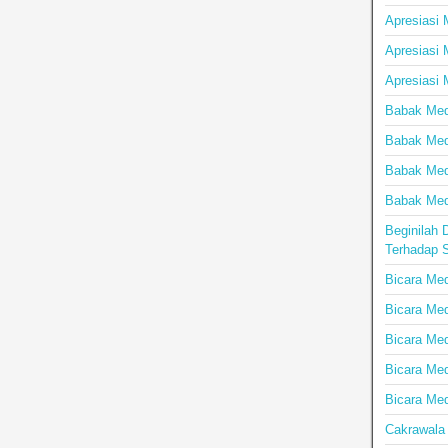
Apresiasi 
Apresiasi 
Apresiasi 
Babak Medi
Babak Medi
Babak Med
Babak Medi
Beginilah
Terhadap S
Bicara Medi
Bicara Med
Bicara Med
Bicara Med
Bicara Med
Cakrawala 