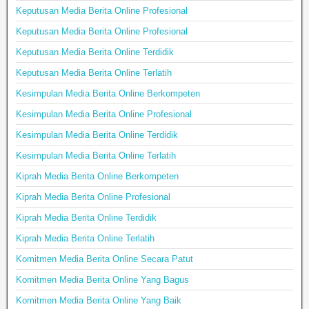
Keputusan Media Berita Online Profesional
Keputusan Media Berita Online Profesional
Keputusan Media Berita Online Terdidik
Keputusan Media Berita Online Terlatih
Kesimpulan Media Berita Online Berkompeten
Kesimpulan Media Berita Online Profesional
Kesimpulan Media Berita Online Terdidik
Kesimpulan Media Berita Online Terlatih
Kiprah Media Berita Online Berkompeten
Kiprah Media Berita Online Profesional
Kiprah Media Berita Online Terdidik
Kiprah Media Berita Online Terlatih
Komitmen Media Berita Online Secara Patut
Komitmen Media Berita Online Yang Bagus
Komitmen Media Berita Online Yang Baik