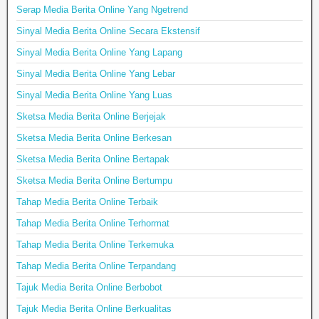
Serap Media Berita Online Yang Ngetrend
Sinyal Media Berita Online Secara Ekstensif
Sinyal Media Berita Online Yang Lapang
Sinyal Media Berita Online Yang Lebar
Sinyal Media Berita Online Yang Luas
Sketsa Media Berita Online Berjejak
Sketsa Media Berita Online Berkesan
Sketsa Media Berita Online Bertapak
Sketsa Media Berita Online Bertumpu
Tahap Media Berita Online Terbaik
Tahap Media Berita Online Terhormat
Tahap Media Berita Online Terkemuka
Tahap Media Berita Online Terpandang
Tajuk Media Berita Online Berbobot
Tajuk Media Berita Online Berkualitas