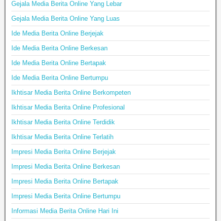
Gejala Media Berita Online Yang Lebar
Gejala Media Berita Online Yang Luas
Ide Media Berita Online Berjejak
Ide Media Berita Online Berkesan
Ide Media Berita Online Bertapak
Ide Media Berita Online Bertumpu
Ikhtisar Media Berita Online Berkompeten
Ikhtisar Media Berita Online Profesional
Ikhtisar Media Berita Online Terdidik
Ikhtisar Media Berita Online Terlatih
Impresi Media Berita Online Berjejak
Impresi Media Berita Online Berkesan
Impresi Media Berita Online Bertapak
Impresi Media Berita Online Bertumpu
Informasi Media Berita Online Hari Ini