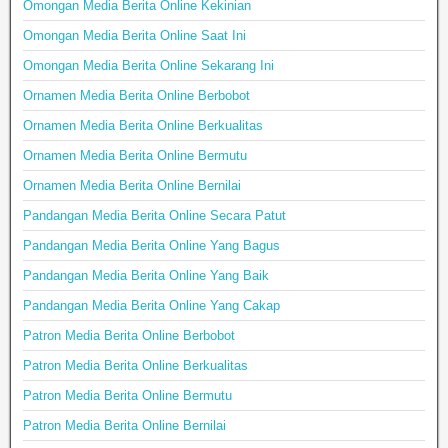
Omongan Media Berita Online Kekinian
Omongan Media Berita Online Saat Ini
Omongan Media Berita Online Sekarang Ini
Ornamen Media Berita Online Berbobot
Ornamen Media Berita Online Berkualitas
Ornamen Media Berita Online Bermutu
Ornamen Media Berita Online Bernilai
Pandangan Media Berita Online Secara Patut
Pandangan Media Berita Online Yang Bagus
Pandangan Media Berita Online Yang Baik
Pandangan Media Berita Online Yang Cakap
Patron Media Berita Online Berbobot
Patron Media Berita Online Berkualitas
Patron Media Berita Online Bermutu
Patron Media Berita Online Bernilai