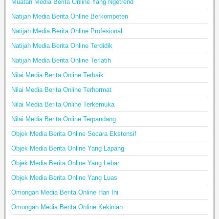
Muatan Media Berita Online Yang Ngetrend
Natijah Media Berita Online Berkompeten
Natijah Media Berita Online Profesional
Natijah Media Berita Online Terdidik
Natijah Media Berita Online Terlatih
Nilai Media Berita Online Terbaik
Nilai Media Berita Online Terhormat
Nilai Media Berita Online Terkemuka
Nilai Media Berita Online Terpandang
Objek Media Berita Online Secara Ekstensif
Objek Media Berita Online Yang Lapang
Objek Media Berita Online Yang Lebar
Objek Media Berita Online Yang Luas
Omongan Media Berita Online Hari Ini
Omongan Media Berita Online Kekinian