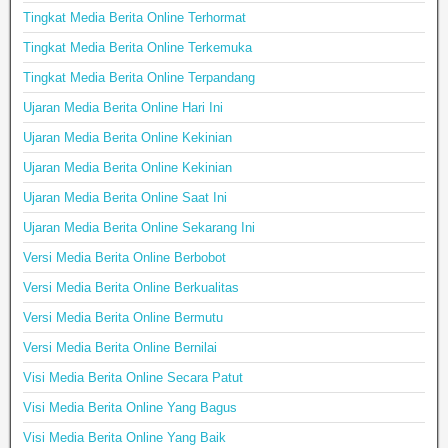
Tingkat Media Berita Online Terhormat
Tingkat Media Berita Online Terkemuka
Tingkat Media Berita Online Terpandang
Ujaran Media Berita Online Hari Ini
Ujaran Media Berita Online Kekinian
Ujaran Media Berita Online Kekinian
Ujaran Media Berita Online Saat Ini
Ujaran Media Berita Online Sekarang Ini
Versi Media Berita Online Berbobot
Versi Media Berita Online Berkualitas
Versi Media Berita Online Bermutu
Versi Media Berita Online Bernilai
Visi Media Berita Online Secara Patut
Visi Media Berita Online Yang Bagus
Visi Media Berita Online Yang Baik