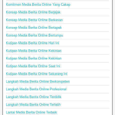
Komitmen Media Berita Online Yang Cakap
Konsep Media Berita Online Berjejak
Konsep Media Berita Online Berkesan
Konsep Media Berita Online Bertapak
Konsep Media Berita Online Bertumpu
Kutipan Media Berita Online Hari Ini
Kutipan Media Berita Online Kekinian
Kutipan Media Berita Online Kekinian
Kutipan Media Berita Online Saat Ini
Kutipan Media Berita Online Sekarang Ini
Langkah Media Berita Online Berkompeten
Langkah Media Berita Online Profesional
Langkah Media Berita Online Terdidik
Langkah Media Berita Online Terlatih
Lantai Media Berita Online Terbaik