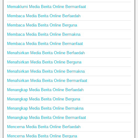
Memaklumi Media Berita Online Bermanfaat
Membaca Media Berita Online Berfaedah
Membaca Media Berita Online Berguna
Membaca Media Berita Online Bermakna
Membaca Media Berita Online Bermanfaat
Menafsirkan Media Berita Online Berfaedah
Menafsirkan Media Berita Online Berguna
Menafsirkan Media Berita Online Bermakna
Menafsirkan Media Berita Online Bermanfaat
Menangkap Media Berita Online Berfaedah
Menangkap Media Berita Online Berguna
Menangkap Media Berita Online Bermakna
Menangkap Media Berita Online Bermanfaat
Mencerna Media Berita Online Berfaedah
Mencerna Media Berita Online Berguna