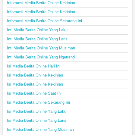
Informasi Media Berita Online Kekinian
Informasi Media Berita Online Kekinian
Informasi Media Berita Online Sekarang Ini
Inti Media Berita Online Yang Laku
Inti Media Berita Online Yang Laris
Inti Media Berita Online Yang Musiman
Inti Media Berita Online Yang Ngetrend
Isi Media Berita Online Hari Ini
Isi Media Berita Online Kekinian
Isi Media Berita Online Kekinian
Isi Media Berita Online Saat Ini
Isi Media Berita Online Sekarang Ini
Isi Media Berita Online Yang Laku
Isi Media Berita Online Yang Laris
Isi Media Berita Online Yang Musiman