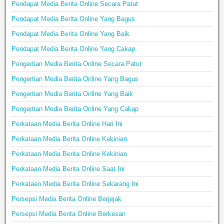
Pendapat Media Berita Online Secara Patut
Pendapat Media Berita Online Yang Bagus
Pendapat Media Berita Online Yang Baik
Pendapat Media Berita Online Yang Cakap
Pengertian Media Berita Online Secara Patut
Pengertian Media Berita Online Yang Bagus
Pengertian Media Berita Online Yang Baik
Pengertian Media Berita Online Yang Cakap
Perkataan Media Berita Online Hari Ini
Perkataan Media Berita Online Kekinian
Perkataan Media Berita Online Kekinian
Perkataan Media Berita Online Saat Ini
Perkataan Media Berita Online Sekarang Ini
Persepsi Media Berita Online Berjejak
Persepsi Media Berita Online Berkesan