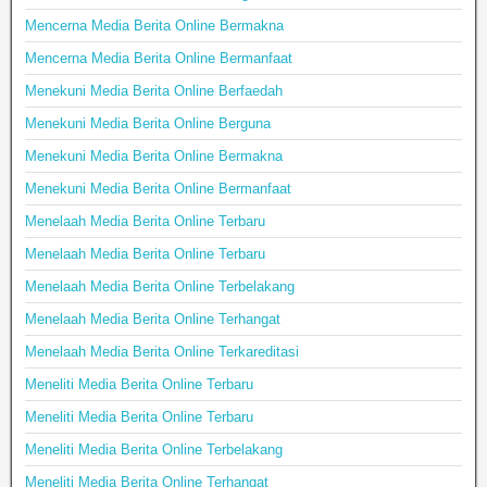
Mencerna Media Berita Online Bermakna
Mencerna Media Berita Online Bermanfaat
Menekuni Media Berita Online Berfaedah
Menekuni Media Berita Online Berguna
Menekuni Media Berita Online Bermakna
Menekuni Media Berita Online Bermanfaat
Menelaah Media Berita Online Terbaru
Menelaah Media Berita Online Terbaru
Menelaah Media Berita Online Terbelakang
Menelaah Media Berita Online Terhangat
Menelaah Media Berita Online Terkareditasi
Meneliti Media Berita Online Terbaru
Meneliti Media Berita Online Terbaru
Meneliti Media Berita Online Terbelakang
Meneliti Media Berita Online Terhangat