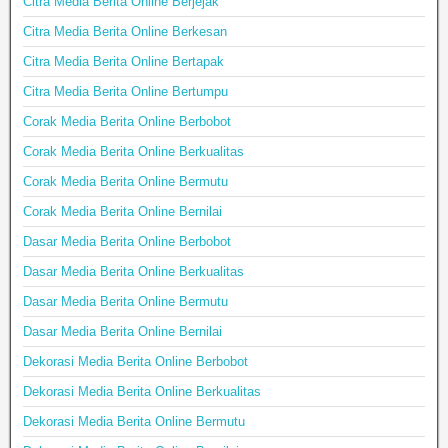
Citra Media Berita Online Berjejak
Citra Media Berita Online Berkesan
Citra Media Berita Online Bertapak
Citra Media Berita Online Bertumpu
Corak Media Berita Online Berbobot
Corak Media Berita Online Berkualitas
Corak Media Berita Online Bermutu
Corak Media Berita Online Bernilai
Dasar Media Berita Online Berbobot
Dasar Media Berita Online Berkualitas
Dasar Media Berita Online Bermutu
Dasar Media Berita Online Bernilai
Dekorasi Media Berita Online Berbobot
Dekorasi Media Berita Online Berkualitas
Dekorasi Media Berita Online Bermutu