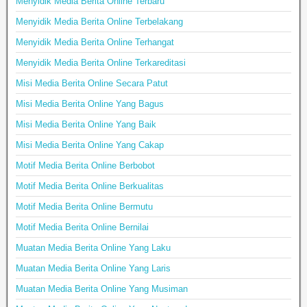
Menyidik Media Berita Online Terbaru
Menyidik Media Berita Online Terbelakang
Menyidik Media Berita Online Terhangat
Menyidik Media Berita Online Terkareditasi
Misi Media Berita Online Secara Patut
Misi Media Berita Online Yang Bagus
Misi Media Berita Online Yang Baik
Misi Media Berita Online Yang Cakap
Motif Media Berita Online Berbobot
Motif Media Berita Online Berkualitas
Motif Media Berita Online Bermutu
Motif Media Berita Online Bernilai
Muatan Media Berita Online Yang Laku
Muatan Media Berita Online Yang Laris
Muatan Media Berita Online Yang Musiman