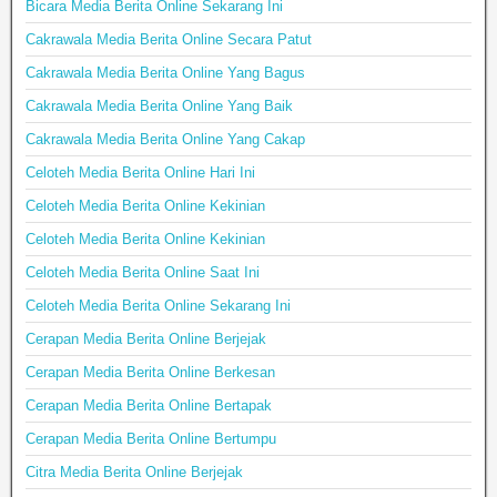
Bicara Media Berita Online Sekarang Ini
Cakrawala Media Berita Online Secara Patut
Cakrawala Media Berita Online Yang Bagus
Cakrawala Media Berita Online Yang Baik
Cakrawala Media Berita Online Yang Cakap
Celoteh Media Berita Online Hari Ini
Celoteh Media Berita Online Kekinian
Celoteh Media Berita Online Kekinian
Celoteh Media Berita Online Saat Ini
Celoteh Media Berita Online Sekarang Ini
Cerapan Media Berita Online Berjejak
Cerapan Media Berita Online Berkesan
Cerapan Media Berita Online Bertapak
Cerapan Media Berita Online Bertumpu
Citra Media Berita Online Berjejak