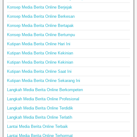
Konsep Media Berita Online Berjejak
Konsep Media Berita Online Berkesan
Konsep Media Berita Online Bertapak
Konsep Media Berita Online Bertumpu
Kutipan Media Berita Online Hari Ini
Kutipan Media Berita Online Kekinian
Kutipan Media Berita Online Kekinian
Kutipan Media Berita Online Saat Ini
Kutipan Media Berita Online Sekarang Ini
Langkah Media Berita Online Berkompeten
Langkah Media Berita Online Profesional
Langkah Media Berita Online Terdidik
Langkah Media Berita Online Terlatih
Lantai Media Berita Online Terbaik
Lantai Media Berita Online Terhormat