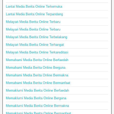
Lantai Media Berita Online Terkemuka
Lantai Media Berita Online Terpandang
Melayari Media Berita Online Terbaru
Melayari Media Berita Online Terbaru
Melayari Media Berita Online Terbelakang
Melayari Media Berita Online Terhangat
Melayari Media Berita Online Terkareditasi
Memahami Media Berita Online Berfaedah
Memahami Media Berita Online Berguna
Memahami Media Berita Online Bermakna
Memahami Media Berita Online Bermanfaat
Memaklumi Media Berita Online Berfaedah
Memaklumi Media Berita Online Berguna
Memaklumi Media Berita Online Bermakna
Memaklumi Media Berita Online Bermanfaat