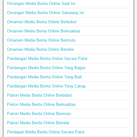
Omongan Media Berita Online Saat Ini
Omongan Media Berita Online Sekarang Ini
Ornamen Media Berita Online Berbobot
Ornamen Media Berita Online Berkualitas
Ornamen Media Berita Online Bermutu
Ornamen Media Berita Online Bernilai
Pandangan Media Berita Online Secara Patut
Pandangan Media Berita Online Yang Bagus
Pandangan Media Berita Online Yang Baik
Pandangan Media Berita Online Yang Cakap
Patron Media Berita Online Berbobot
Patron Media Berita Online Berkualitas
Patron Media Berita Online Bermutu
Patron Media Berita Online Bernilai
Pendapat Media Berita Online Secara Patut