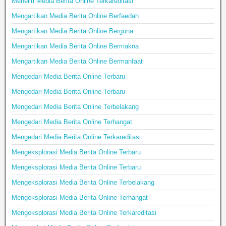
Meneliti Media Berita Online Terkareditasi
Mengartikan Media Berita Online Berfaedah
Mengartikan Media Berita Online Berguna
Mengartikan Media Berita Online Bermakna
Mengartikan Media Berita Online Bermanfaat
Mengedari Media Berita Online Terbaru
Mengedari Media Berita Online Terbaru
Mengedari Media Berita Online Terbelakang
Mengedari Media Berita Online Terhangat
Mengedari Media Berita Online Terkareditasi
Mengeksplorasi Media Berita Online Terbaru
Mengeksplorasi Media Berita Online Terbaru
Mengeksplorasi Media Berita Online Terbelakang
Mengeksplorasi Media Berita Online Terhangat
Mengeksplorasi Media Berita Online Terkareditasi