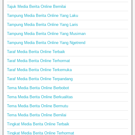
Tajuk Media Berita Online Bernilai
Tampung Media Berita Online Yang Laku
Tampung Media Berita Online Yang Laris
Tampung Media Berita Online Yang Musiman
Tampung Media Berita Online Yang Ngetrend
Taraf Media Berita Online Terbaik
Taraf Media Berita Online Terhormat
Taraf Media Berita Online Terkemuka
Taraf Media Berita Online Terpandang
Tema Media Berita Online Berbobot
Tema Media Berita Online Berkualitas
Tema Media Berita Online Bermutu
Tema Media Berita Online Bernilai
Tingkat Media Berita Online Terbaik
Tingkat Media Berita Online Terhormat