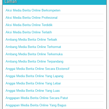
Laman
Aksi Media Berita Online Berkompeten
Aksi Media Berita Online Profesional
Aksi Media Berita Online Terdidik
Aksi Media Berita Online Terlatih
Ambang Media Berita Online Terbaik
Ambang Media Berita Online Terhormat
Ambang Media Berita Online Terkemuka
Ambang Media Berita Online Terpandang
Anggai Media Berita Online Secara Ekstensif
Anggai Media Berita Online Yang Lapang
Anggai Media Berita Online Yang Lebar
Anggai Media Berita Online Yang Luas
Anggapan Media Berita Online Secara Patut
Anggapan Media Berita Online Yang Bagus