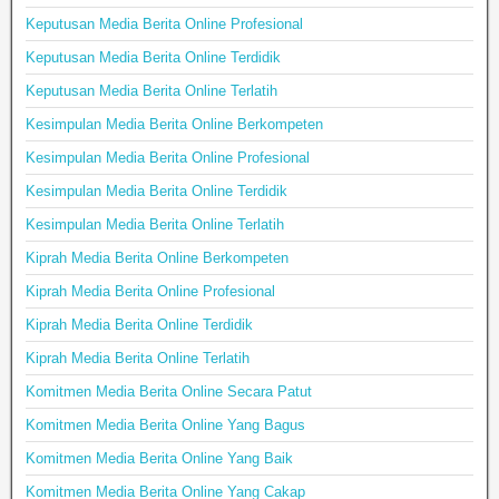
Keputusan Media Berita Online Profesional
Keputusan Media Berita Online Terdidik
Keputusan Media Berita Online Terlatih
Kesimpulan Media Berita Online Berkompeten
Kesimpulan Media Berita Online Profesional
Kesimpulan Media Berita Online Terdidik
Kesimpulan Media Berita Online Terlatih
Kiprah Media Berita Online Berkompeten
Kiprah Media Berita Online Profesional
Kiprah Media Berita Online Terdidik
Kiprah Media Berita Online Terlatih
Komitmen Media Berita Online Secara Patut
Komitmen Media Berita Online Yang Bagus
Komitmen Media Berita Online Yang Baik
Komitmen Media Berita Online Yang Cakap