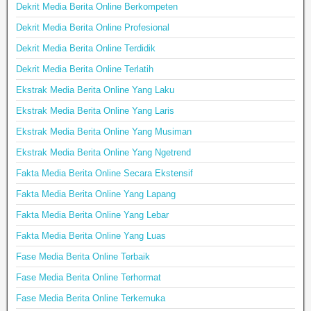
Dekrit Media Berita Online Berkompeten
Dekrit Media Berita Online Profesional
Dekrit Media Berita Online Terdidik
Dekrit Media Berita Online Terlatih
Ekstrak Media Berita Online Yang Laku
Ekstrak Media Berita Online Yang Laris
Ekstrak Media Berita Online Yang Musiman
Ekstrak Media Berita Online Yang Ngetrend
Fakta Media Berita Online Secara Ekstensif
Fakta Media Berita Online Yang Lapang
Fakta Media Berita Online Yang Lebar
Fakta Media Berita Online Yang Luas
Fase Media Berita Online Terbaik
Fase Media Berita Online Terhormat
Fase Media Berita Online Terkemuka