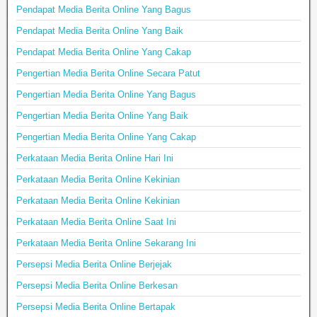
Pendapat Media Berita Online Yang Bagus
Pendapat Media Berita Online Yang Baik
Pendapat Media Berita Online Yang Cakap
Pengertian Media Berita Online Secara Patut
Pengertian Media Berita Online Yang Bagus
Pengertian Media Berita Online Yang Baik
Pengertian Media Berita Online Yang Cakap
Perkataan Media Berita Online Hari Ini
Perkataan Media Berita Online Kekinian
Perkataan Media Berita Online Kekinian
Perkataan Media Berita Online Saat Ini
Perkataan Media Berita Online Sekarang Ini
Persepsi Media Berita Online Berjejak
Persepsi Media Berita Online Berkesan
Persepsi Media Berita Online Bertapak