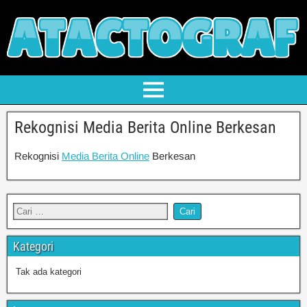
Rekognisi Media Berita Online Berkesan
Rekognisi
Media Berita Online
Berkesan
Kategori
Tak ada kategori