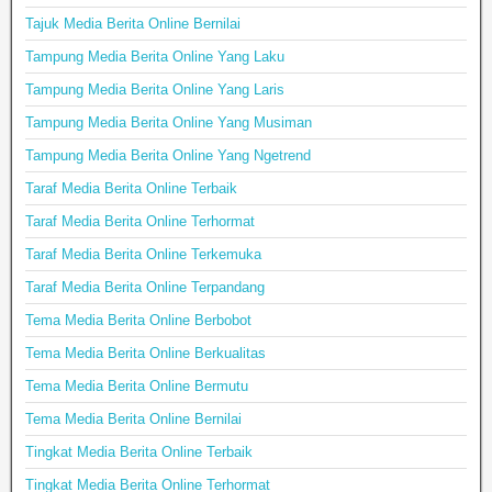
Tajuk Media Berita Online Bernilai
Tampung Media Berita Online Yang Laku
Tampung Media Berita Online Yang Laris
Tampung Media Berita Online Yang Musiman
Tampung Media Berita Online Yang Ngetrend
Taraf Media Berita Online Terbaik
Taraf Media Berita Online Terhormat
Taraf Media Berita Online Terkemuka
Taraf Media Berita Online Terpandang
Tema Media Berita Online Berbobot
Tema Media Berita Online Berkualitas
Tema Media Berita Online Bermutu
Tema Media Berita Online Bernilai
Tingkat Media Berita Online Terbaik
Tingkat Media Berita Online Terhormat