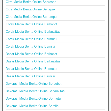
Citra Media Berita Online Berkesan
Citra Media Berita Online Bertapak
Citra Media Berita Online Bertumpu
Corak Media Berita Online Berbobot
Corak Media Berita Online Berkualitas
Corak Media Berita Online Bermutu
Corak Media Berita Online Bernilai
Dasar Media Berita Online Berbobot
Dasar Media Berita Online Berkualitas
Dasar Media Berita Online Bermutu
Dasar Media Berita Online Bernilai
Dekorasi Media Berita Online Berbobot
Dekorasi Media Berita Online Berkualitas
Dekorasi Media Berita Online Bermutu
Dekorasi Media Berita Online Bernilai