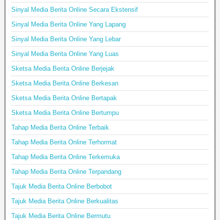
Sinyal Media Berita Online Secara Ekstensif
Sinyal Media Berita Online Yang Lapang
Sinyal Media Berita Online Yang Lebar
Sinyal Media Berita Online Yang Luas
Sketsa Media Berita Online Berjejak
Sketsa Media Berita Online Berkesan
Sketsa Media Berita Online Bertapak
Sketsa Media Berita Online Bertumpu
Tahap Media Berita Online Terbaik
Tahap Media Berita Online Terhormat
Tahap Media Berita Online Terkemuka
Tahap Media Berita Online Terpandang
Tajuk Media Berita Online Berbobot
Tajuk Media Berita Online Berkualitas
Tajuk Media Berita Online Bermutu