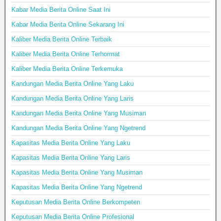
Kabar Media Berita Online Saat Ini
Kabar Media Berita Online Sekarang Ini
Kaliber Media Berita Online Terbaik
Kaliber Media Berita Online Terhormat
Kaliber Media Berita Online Terkemuka
Kandungan Media Berita Online Yang Laku
Kandungan Media Berita Online Yang Laris
Kandungan Media Berita Online Yang Musiman
Kandungan Media Berita Online Yang Ngetrend
Kapasitas Media Berita Online Yang Laku
Kapasitas Media Berita Online Yang Laris
Kapasitas Media Berita Online Yang Musiman
Kapasitas Media Berita Online Yang Ngetrend
Keputusan Media Berita Online Berkompeten
Keputusan Media Berita Online Profesional