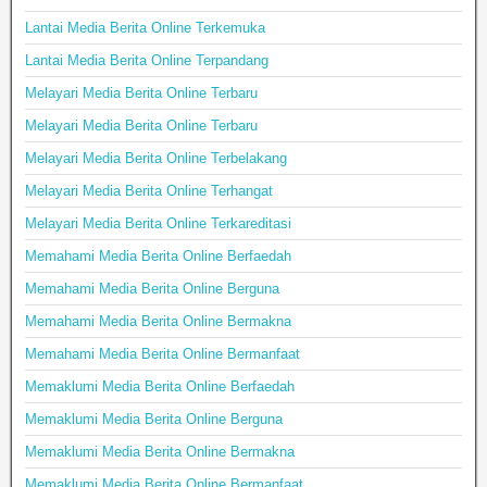
Lantai Media Berita Online Terkemuka
Lantai Media Berita Online Terpandang
Melayari Media Berita Online Terbaru
Melayari Media Berita Online Terbaru
Melayari Media Berita Online Terbelakang
Melayari Media Berita Online Terhangat
Melayari Media Berita Online Terkareditasi
Memahami Media Berita Online Berfaedah
Memahami Media Berita Online Berguna
Memahami Media Berita Online Bermakna
Memahami Media Berita Online Bermanfaat
Memaklumi Media Berita Online Berfaedah
Memaklumi Media Berita Online Berguna
Memaklumi Media Berita Online Bermakna
Memaklumi Media Berita Online Bermanfaat