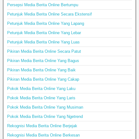
Persepsi Media Berita Online Bertumpu
Petunjuk Media Berita Online Secara Ekstensif
Petunjuk Media Berita Online Yang Lapang
Petunjuk Media Berita Online Yang Lebar
Petunjuk Media Berita Online Yang Luas
Pikiran Media Berita Online Secara Patut
Pikiran Media Berita Online Yang Bagus
Pikiran Media Berita Online Yang Baik
Pikiran Media Berita Online Yang Cakap
Pokok Media Berita Online Yang Laku
Pokok Media Berita Online Yang Laris
Pokok Media Berita Online Yang Musiman
Pokok Media Berita Online Yang Ngetrend
Rekognisi Media Berita Online Berjejak
Rekognisi Media Berita Online Berkesan