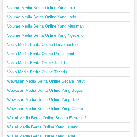
Volume Media Berita Online Yang Laku
Volume Media Berita Online Yang Laris
Volume Media Berita Online Yang Musiman
Volume Media Berita Online Yang Ngetrend
Vonis Media Berita Online Berkompeten
Vonis Media Berita Online Profesional
Vonis Media Berita Online Terdidik
Vonis Media Berita Online Terlatih
Wawasan Media Berita Online Secara Patut
Wawasan Media Berita Online Yang Bagus
Wawasan Media Berita Online Yang Baik
Wawasan Media Berita Online Yang Cakap
Wujud Media Berita Online Secara Ekstensif
Wujud Media Berita Online Yang Lapang
Wujud Media Berita Online Yang Lebar