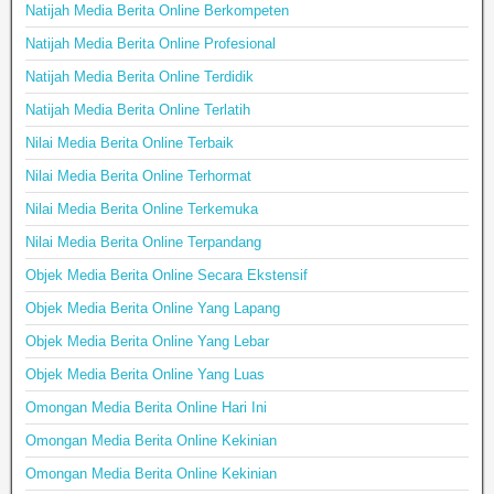
Natijah Media Berita Online Berkompeten
Natijah Media Berita Online Profesional
Natijah Media Berita Online Terdidik
Natijah Media Berita Online Terlatih
Nilai Media Berita Online Terbaik
Nilai Media Berita Online Terhormat
Nilai Media Berita Online Terkemuka
Nilai Media Berita Online Terpandang
Objek Media Berita Online Secara Ekstensif
Objek Media Berita Online Yang Lapang
Objek Media Berita Online Yang Lebar
Objek Media Berita Online Yang Luas
Omongan Media Berita Online Hari Ini
Omongan Media Berita Online Kekinian
Omongan Media Berita Online Kekinian