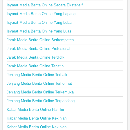
Isyarat Media Berita Online Secara Ekstensif
Isyarat Media Berita Online Yang Lapang
Isyarat Media Berita Online Yang Lebar
Isyarat Media Berita Online Yang Luas
Jarak Media Berita Online Berkompeten
Jarak Media Berita Online Profesional
Jarak Media Berita Online Terdidik
Jarak Media Berita Online Terlatih
Jenjang Media Berita Online Terbaik
Jenjang Media Berita Online Terhormat
Jenjang Media Berita Online Terkemuka
Jenjang Media Berita Online Terpandang
Kabar Media Berita Online Hari Ini
Kabar Media Berita Online Kekinian
Kabar Media Berita Online Kekinian