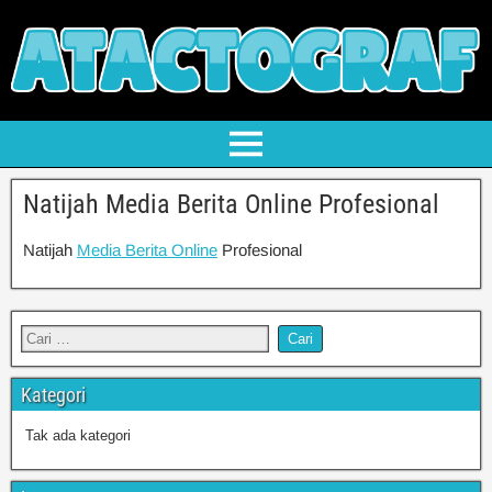
Natijah Media Berita Online Profesional
Natijah
Media Berita Online
Profesional
Kategori
Tak ada kategori