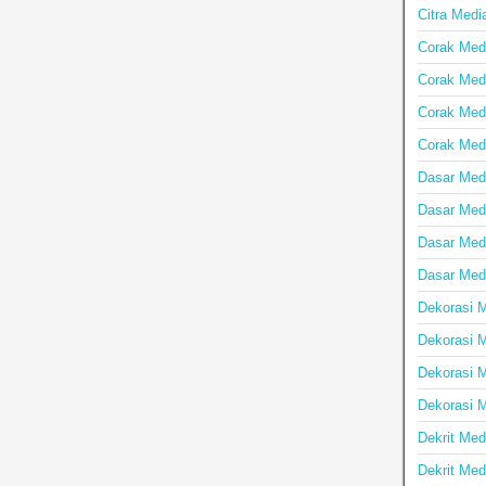
Citra Medi
Corak Medi
Corak Medi
Corak Medi
Corak Medi
Dasar Medi
Dasar Medi
Dasar Medi
Dasar Medi
Dekorasi M
Dekorasi M
Dekorasi M
Dekorasi M
Dekrit Med
Dekrit Med