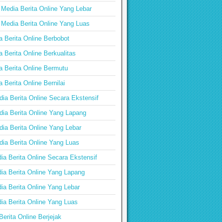
Media Berita Online Yang Lebar
Media Berita Online Yang Luas
a Berita Online Berbobot
a Berita Online Berkualitas
a Berita Online Bermutu
 Berita Online Bernilai
dia Berita Online Secara Ekstensif
dia Berita Online Yang Lapang
dia Berita Online Yang Lebar
dia Berita Online Yang Luas
ia Berita Online Secara Ekstensif
ia Berita Online Yang Lapang
ia Berita Online Yang Lebar
ia Berita Online Yang Luas
Berita Online Berjejak