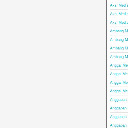
Aksi Media
Aksi Media
Aksi Media 
Ambang Med
Ambang Med
Ambang Me
Ambang Me
Anggai Med
Anggai Med
Anggai Med
Anggai Med
Anggapan M
Anggapan 
Anggapan M
Anggapan 