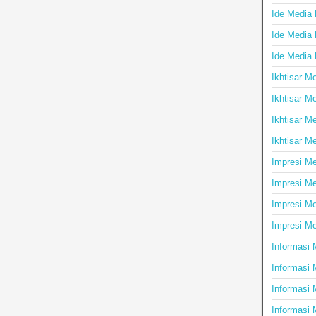
Ide Media 
Ide Media 
Ide Media 
Ikhtisar M
Ikhtisar Me
Ikhtisar Me
Ikhtisar Me
Impresi Me
Impresi Me
Impresi Me
Impresi Me
Informasi M
Informasi 
Informasi 
Informasi 