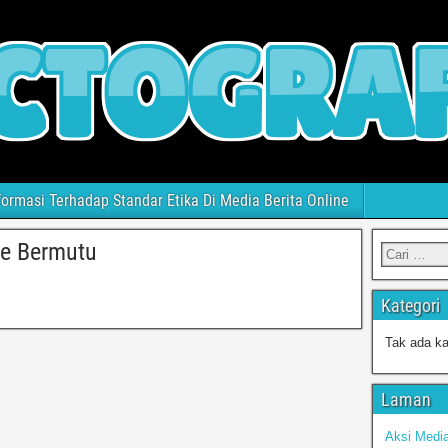
ormasi Terhadap Standar Etika Di Media Berita Online
ne Bermutu
Kategori
Tak ada ka
Laman
Aksi Media