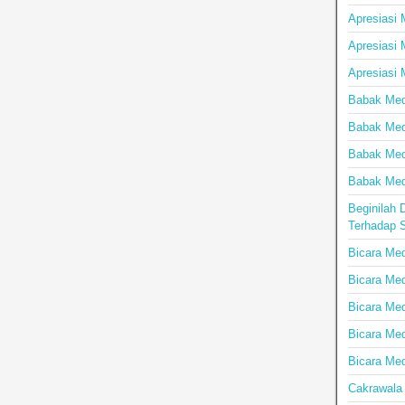
Apresiasi 
Apresiasi 
Apresiasi 
Babak Medi
Babak Medi
Babak Med
Babak Medi
Beginilah
Terhadap S
Bicara Medi
Bicara Med
Bicara Med
Bicara Med
Bicara Med
Cakrawala 