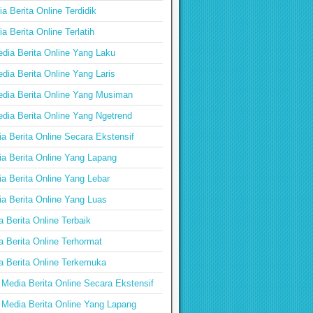
a Berita Online Terdidik
a Berita Online Terlatih
dia Berita Online Yang Laku
dia Berita Online Yang Laris
dia Berita Online Yang Musiman
dia Berita Online Yang Ngetrend
a Berita Online Secara Ekstensif
a Berita Online Yang Lapang
a Berita Online Yang Lebar
a Berita Online Yang Luas
 Berita Online Terbaik
 Berita Online Terhormat
 Berita Online Terkemuka
edia Berita Online Secara Ekstensif
Media Berita Online Yang Lapang