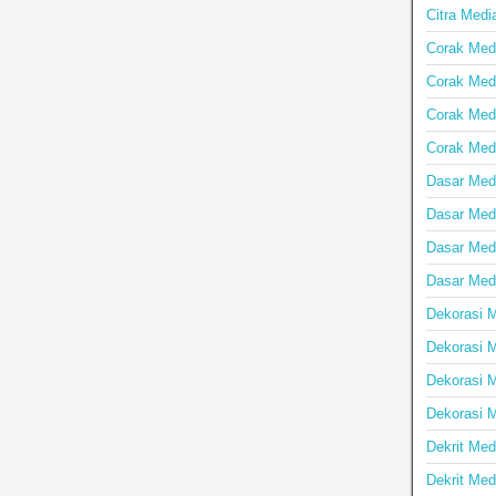
Citra Medi
Corak Medi
Corak Medi
Corak Medi
Corak Medi
Dasar Medi
Dasar Medi
Dasar Medi
Dasar Medi
Dekorasi M
Dekorasi M
Dekorasi M
Dekorasi M
Dekrit Med
Dekrit Med