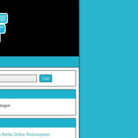
tegori
 Berita Online Berkompeten