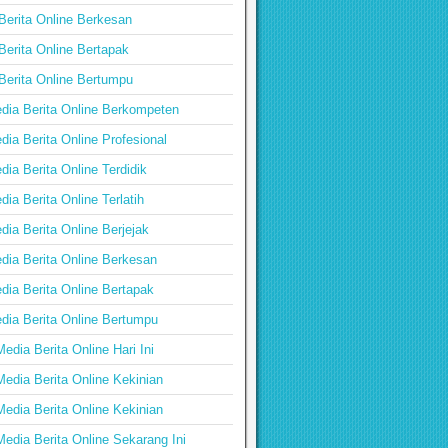
Berita Online Berkesan
Berita Online Bertapak
Berita Online Bertumpu
edia Berita Online Berkompeten
dia Berita Online Profesional
dia Berita Online Terdidik
dia Berita Online Terlatih
dia Berita Online Berjejak
dia Berita Online Berkesan
dia Berita Online Bertapak
dia Berita Online Bertumpu
edia Berita Online Hari Ini
Media Berita Online Kekinian
Media Berita Online Kekinian
Media Berita Online Sekarang Ini