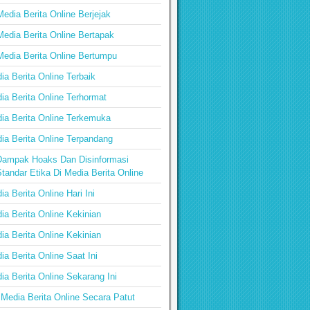
Media Berita Online Berjejak
Media Berita Online Bertapak
Media Berita Online Bertumpu
a Berita Online Terbaik
a Berita Online Terhormat
ia Berita Online Terkemuka
a Berita Online Terpandang
 Dampak Hoaks Dan Disinformasi
tandar Etika Di Media Berita Online
a Berita Online Hari Ini
ia Berita Online Kekinian
ia Berita Online Kekinian
ia Berita Online Saat Ini
ia Berita Online Sekarang Ini
Media Berita Online Secara Patut