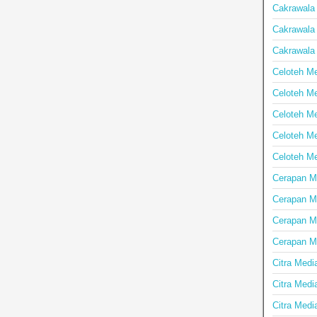
Cakrawala 
Cakrawala 
Cakrawala 
Celoteh Med
Celoteh Me
Celoteh Me
Celoteh Me
Celoteh Me
Cerapan Me
Cerapan Me
Cerapan Me
Cerapan Me
Citra Media
Citra Medi
Citra Medi