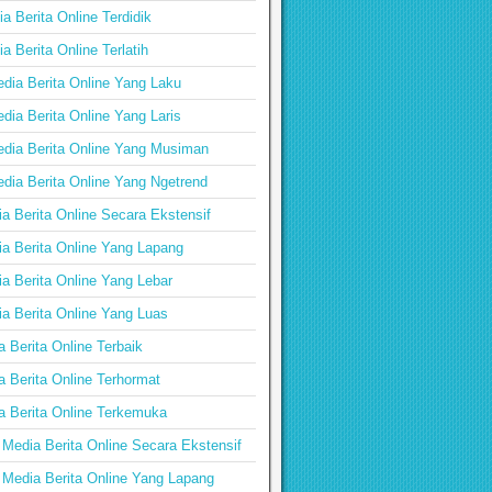
a Berita Online Terdidik
a Berita Online Terlatih
dia Berita Online Yang Laku
dia Berita Online Yang Laris
dia Berita Online Yang Musiman
dia Berita Online Yang Ngetrend
a Berita Online Secara Ekstensif
a Berita Online Yang Lapang
a Berita Online Yang Lebar
a Berita Online Yang Luas
 Berita Online Terbaik
 Berita Online Terhormat
 Berita Online Terkemuka
edia Berita Online Secara Ekstensif
Media Berita Online Yang Lapang