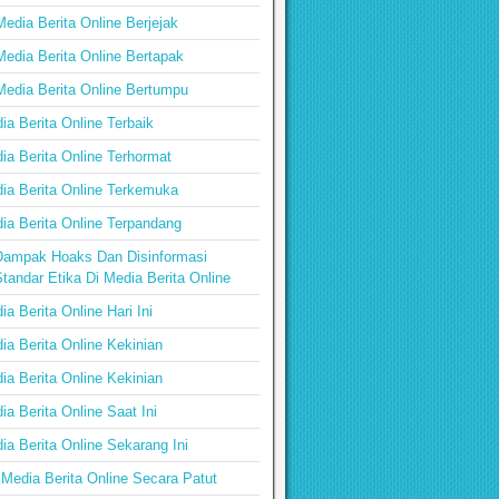
Media Berita Online Berjejak
Media Berita Online Bertapak
Media Berita Online Bertumpu
a Berita Online Terbaik
a Berita Online Terhormat
ia Berita Online Terkemuka
a Berita Online Terpandang
 Dampak Hoaks Dan Disinformasi
tandar Etika Di Media Berita Online
a Berita Online Hari Ini
ia Berita Online Kekinian
ia Berita Online Kekinian
ia Berita Online Saat Ini
ia Berita Online Sekarang Ini
Media Berita Online Secara Patut