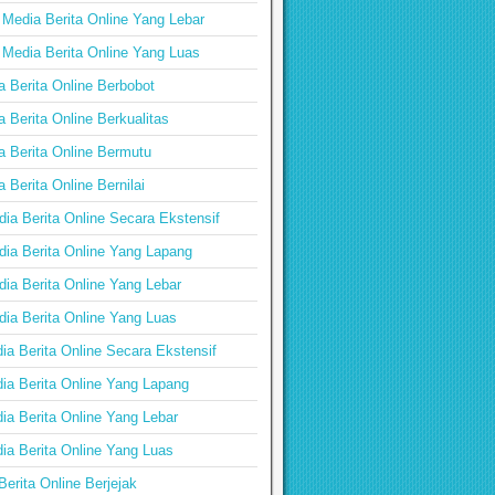
Media Berita Online Yang Lebar
Media Berita Online Yang Luas
a Berita Online Berbobot
a Berita Online Berkualitas
a Berita Online Bermutu
 Berita Online Bernilai
dia Berita Online Secara Ekstensif
dia Berita Online Yang Lapang
dia Berita Online Yang Lebar
dia Berita Online Yang Luas
ia Berita Online Secara Ekstensif
ia Berita Online Yang Lapang
ia Berita Online Yang Lebar
ia Berita Online Yang Luas
Berita Online Berjejak