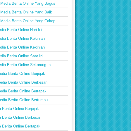
Media Berita Online Yang Bagus
Media Berita Online Yang Baik
Media Berita Online Yang Cakap
ia Berita Online Hari Ini
dia Berita Online Kekinian
dia Berita Online Kekinian
dia Berita Online Saat Ini
dia Berita Online Sekarang Ini
dia Berita Online Berjejak
dia Berita Online Berkesan
dia Berita Online Bertapak
dia Berita Online Bertumpu
 Berita Online Berjejak
a Berita Online Berkesan
a Berita Online Bertapak