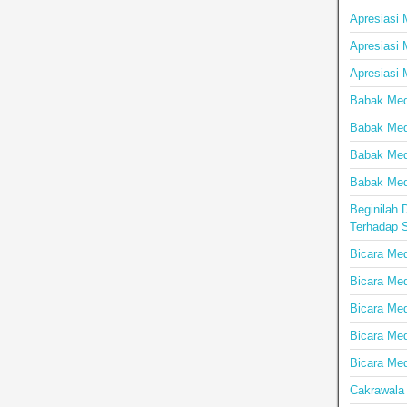
Apresiasi 
Apresiasi 
Apresiasi 
Babak Medi
Babak Medi
Babak Med
Babak Medi
Beginilah
Terhadap S
Bicara Medi
Bicara Med
Bicara Med
Bicara Med
Bicara Med
Cakrawala 