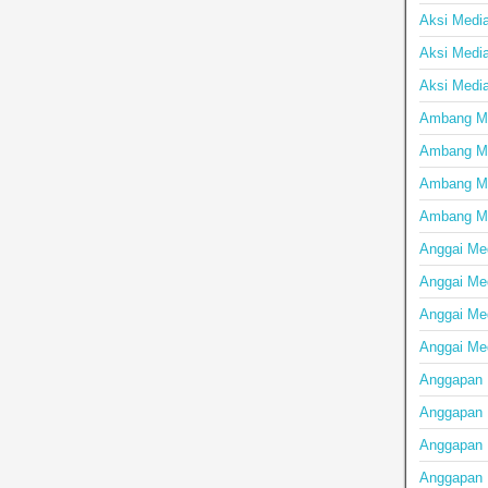
Aksi Media
Aksi Media
Aksi Media 
Ambang Med
Ambang Med
Ambang Me
Ambang Me
Anggai Med
Anggai Med
Anggai Med
Anggai Med
Anggapan M
Anggapan 
Anggapan M
Anggapan 