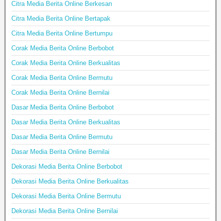
Citra Media Berita Online Berkesan
Citra Media Berita Online Bertapak
Citra Media Berita Online Bertumpu
Corak Media Berita Online Berbobot
Corak Media Berita Online Berkualitas
Corak Media Berita Online Bermutu
Corak Media Berita Online Bernilai
Dasar Media Berita Online Berbobot
Dasar Media Berita Online Berkualitas
Dasar Media Berita Online Bermutu
Dasar Media Berita Online Bernilai
Dekorasi Media Berita Online Berbobot
Dekorasi Media Berita Online Berkualitas
Dekorasi Media Berita Online Bermutu
Dekorasi Media Berita Online Bernilai