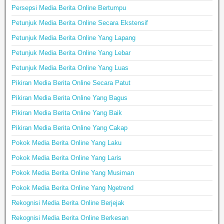
Persepsi Media Berita Online Bertumpu
Petunjuk Media Berita Online Secara Ekstensif
Petunjuk Media Berita Online Yang Lapang
Petunjuk Media Berita Online Yang Lebar
Petunjuk Media Berita Online Yang Luas
Pikiran Media Berita Online Secara Patut
Pikiran Media Berita Online Yang Bagus
Pikiran Media Berita Online Yang Baik
Pikiran Media Berita Online Yang Cakap
Pokok Media Berita Online Yang Laku
Pokok Media Berita Online Yang Laris
Pokok Media Berita Online Yang Musiman
Pokok Media Berita Online Yang Ngetrend
Rekognisi Media Berita Online Berjejak
Rekognisi Media Berita Online Berkesan