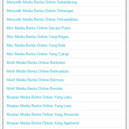
Menyidik Media Berita Online Terbelakang
Menyidik Media Berita Online Terhangat
Menyidik Media Berita Online Terkareditasi
Misi Media Berita Online Secara Patut
Misi Media Berita Online Yang Bagus
Misi Media Berita Online Yang Baik
Misi Media Berita Online Yang Cakap
Motif Media Berita Online Berbobot
Motif Media Berita Online Berkualitas
Motif Media Berita Online Bermutu
Motif Media Berita Online Bernilai
Muatan Media Berita Online Yang Laku
Muatan Media Berita Online Yang Laris
Muatan Media Berita Online Yang Musiman
Muatan Media Berita Online Yang Ngetrend