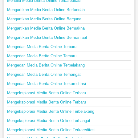
Meneliti Media Berita Online Terkareditasi
Mengartikan Media Berita Online Berfaedah
Mengartikan Media Berita Online Berguna
Mengartikan Media Berita Online Bermakna
Mengartikan Media Berita Online Bermanfaat
Mengedari Media Berita Online Terbaru
Mengedari Media Berita Online Terbaru
Mengedari Media Berita Online Terbelakang
Mengedari Media Berita Online Terhangat
Mengedari Media Berita Online Terkareditasi
Mengeksplorasi Media Berita Online Terbaru
Mengeksplorasi Media Berita Online Terbaru
Mengeksplorasi Media Berita Online Terbelakang
Mengeksplorasi Media Berita Online Terhangat
Mengeksplorasi Media Berita Online Terkareditasi