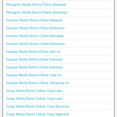
Rekognisi Media Berita Online Bertapak
Rekognisi Media Berita Online Bertumpu
Sensasi Media Berita Online Berjejak
Sensasi Media Berita Online Berkesan
Sensasi Media Berita Online Bertapak
Sensasi Media Berita Online Bertumpu
Seputar Media Berita Online Hari Ini
Seputar Media Berita Online Kekinian
Seputar Media Berita Online Kekinian
Seputar Media Berita Online Saat Ini
Seputar Media Berita Online Sekarang Ini
Serap Media Berita Online Yang Laku
Serap Media Berita Online Yang Laris
Serap Media Berita Online Yang Musiman
Serap Media Berita Online Yang Ngetrend