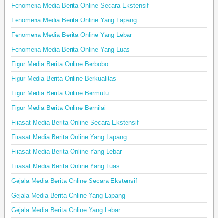
Fenomena Media Berita Online Secara Ekstensif
Fenomena Media Berita Online Yang Lapang
Fenomena Media Berita Online Yang Lebar
Fenomena Media Berita Online Yang Luas
Figur Media Berita Online Berbobot
Figur Media Berita Online Berkualitas
Figur Media Berita Online Bermutu
Figur Media Berita Online Bernilai
Firasat Media Berita Online Secara Ekstensif
Firasat Media Berita Online Yang Lapang
Firasat Media Berita Online Yang Lebar
Firasat Media Berita Online Yang Luas
Gejala Media Berita Online Secara Ekstensif
Gejala Media Berita Online Yang Lapang
Gejala Media Berita Online Yang Lebar