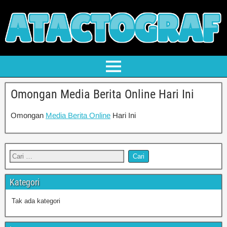
Omongan Media Berita Online Hari Ini
Omongan
Media Berita Online
Hari Ini
Kategori
Tak ada kategori