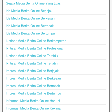
Gejala Media Berita Online Yang Luas
Ide Media Berita Online Berjejak
Ide Media Berita Online Berkesan
Ide Media Berita Online Bertapak
Ide Media Berita Online Bertumpu
Ikhtisar Media Berita Online Berkompeten
Ikhtisar Media Berita Online Profesional
Ikhtisar Media Berita Online Terdidik
Ikhtisar Media Berita Online Terlatih
Impresi Media Berita Online Berjejak
Impresi Media Berita Online Berkesan
Impresi Media Berita Online Bertapak
Impresi Media Berita Online Bertumpu
Informasi Media Berita Online Hari Ini
Informasi Media Berita Online Kekinian