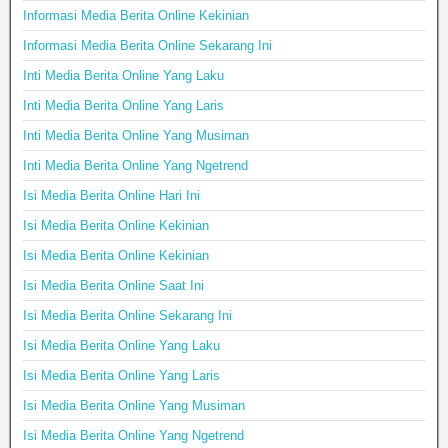
Informasi Media Berita Online Kekinian
Informasi Media Berita Online Sekarang Ini
Inti Media Berita Online Yang Laku
Inti Media Berita Online Yang Laris
Inti Media Berita Online Yang Musiman
Inti Media Berita Online Yang Ngetrend
Isi Media Berita Online Hari Ini
Isi Media Berita Online Kekinian
Isi Media Berita Online Kekinian
Isi Media Berita Online Saat Ini
Isi Media Berita Online Sekarang Ini
Isi Media Berita Online Yang Laku
Isi Media Berita Online Yang Laris
Isi Media Berita Online Yang Musiman
Isi Media Berita Online Yang Ngetrend