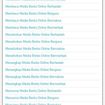
Membaca Media Berita Online Berfaedah
Membaca Media Berita Online Berguna
Membaca Media Berita Online Bermakna
Membaca Media Berita Online Bermanfaat
Menafsirkan Media Berita Online Berfaedah
Menafsirkan Media Berita Online Berguna
Menafsirkan Media Berita Online Bermakna
Menafsirkan Media Berita Online Bermanfaat
Menangkap Media Berita Online Berfaedah
Menangkap Media Berita Online Berguna
Menangkap Media Berita Online Bermakna
Menangkap Media Berita Online Bermanfaat
Mencerna Media Berita Online Berfaedah
Mencerna Media Berita Online Berguna
Mencerna Media Berita Online Bermakna