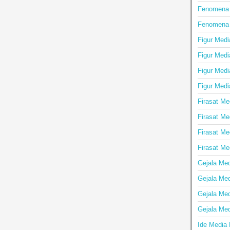
Fenomena 
Fenomena 
Figur Medi
Figur Medi
Figur Medi
Figur Media
Firasat Me
Firasat Me
Firasat Me
Firasat Me
Gejala Med
Gejala Med
Gejala Med
Gejala Med
Ide Media 