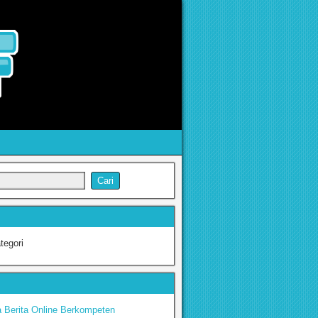
tegori
 Berita Online Berkompeten