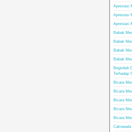
Apresiasi 
Apresiasi 
Apresiasi 
Babak Medi
Babak Medi
Babak Med
Babak Medi
Beginilah
Terhadap S
Bicara Medi
Bicara Med
Bicara Med
Bicara Med
Bicara Med
Cakrawala 