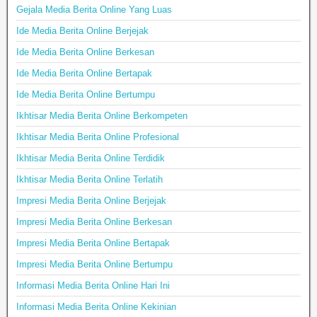
Gejala Media Berita Online Yang Luas
Ide Media Berita Online Berjejak
Ide Media Berita Online Berkesan
Ide Media Berita Online Bertapak
Ide Media Berita Online Bertumpu
Ikhtisar Media Berita Online Berkompeten
Ikhtisar Media Berita Online Profesional
Ikhtisar Media Berita Online Terdidik
Ikhtisar Media Berita Online Terlatih
Impresi Media Berita Online Berjejak
Impresi Media Berita Online Berkesan
Impresi Media Berita Online Bertapak
Impresi Media Berita Online Bertumpu
Informasi Media Berita Online Hari Ini
Informasi Media Berita Online Kekinian