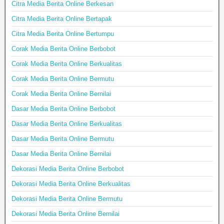
Citra Media Berita Online Berkesan
Citra Media Berita Online Bertapak
Citra Media Berita Online Bertumpu
Corak Media Berita Online Berbobot
Corak Media Berita Online Berkualitas
Corak Media Berita Online Bermutu
Corak Media Berita Online Bernilai
Dasar Media Berita Online Berbobot
Dasar Media Berita Online Berkualitas
Dasar Media Berita Online Bermutu
Dasar Media Berita Online Bernilai
Dekorasi Media Berita Online Berbobot
Dekorasi Media Berita Online Berkualitas
Dekorasi Media Berita Online Bermutu
Dekorasi Media Berita Online Bernilai