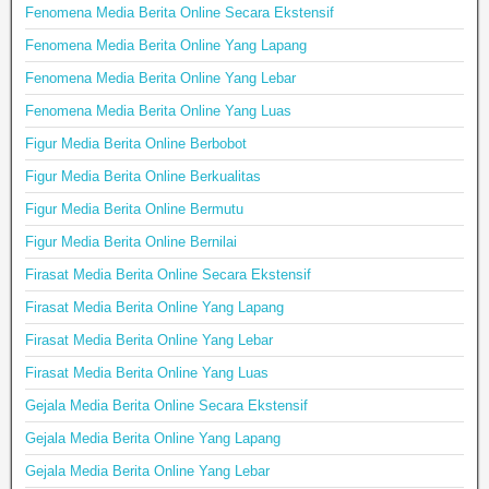
Fenomena Media Berita Online Secara Ekstensif
Fenomena Media Berita Online Yang Lapang
Fenomena Media Berita Online Yang Lebar
Fenomena Media Berita Online Yang Luas
Figur Media Berita Online Berbobot
Figur Media Berita Online Berkualitas
Figur Media Berita Online Bermutu
Figur Media Berita Online Bernilai
Firasat Media Berita Online Secara Ekstensif
Firasat Media Berita Online Yang Lapang
Firasat Media Berita Online Yang Lebar
Firasat Media Berita Online Yang Luas
Gejala Media Berita Online Secara Ekstensif
Gejala Media Berita Online Yang Lapang
Gejala Media Berita Online Yang Lebar