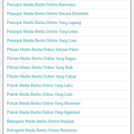
Persepsi Media Berita Online Bertumpu
Petunjuk Media Berita Online Secara Ekstensif
Petunjuk Media Berita Online Yang Lapang
Petunjuk Media Berita Online Yang Lebar
Petunjuk Media Berita Online Yang Luas
Pikiran Media Berita Online Secara Patut
Pikiran Media Berita Online Yang Bagus
Pikiran Media Berita Online Yang Baik
Pikiran Media Berita Online Yang Cakap
Pokok Media Berita Online Yang Laku
Pokok Media Berita Online Yang Laris
Pokok Media Berita Online Yang Musiman
Pokok Media Berita Online Yang Ngetrend
Rekognisi Media Berita Online Berjejak
Rekognisi Media Berita Online Berkesan