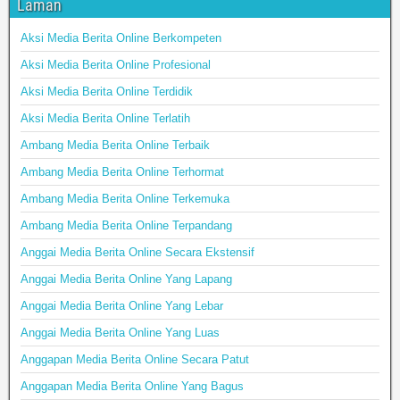
Laman
Aksi Media Berita Online Berkompeten
Aksi Media Berita Online Profesional
Aksi Media Berita Online Terdidik
Aksi Media Berita Online Terlatih
Ambang Media Berita Online Terbaik
Ambang Media Berita Online Terhormat
Ambang Media Berita Online Terkemuka
Ambang Media Berita Online Terpandang
Anggai Media Berita Online Secara Ekstensif
Anggai Media Berita Online Yang Lapang
Anggai Media Berita Online Yang Lebar
Anggai Media Berita Online Yang Luas
Anggapan Media Berita Online Secara Patut
Anggapan Media Berita Online Yang Bagus