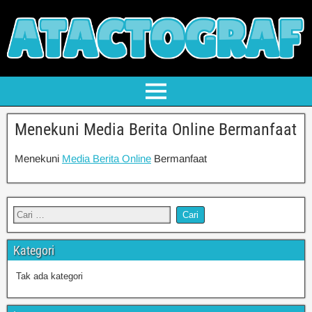
Menekuni Media Berita Online Bermanfaat
Menekuni
Media Berita Online
Bermanfaat
Kategori
Tak ada kategori