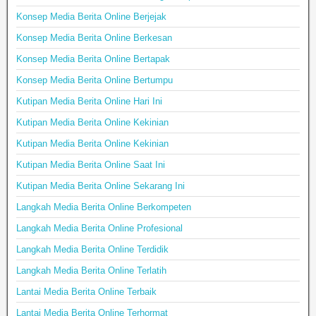
Konsep Media Berita Online Berjejak
Konsep Media Berita Online Berkesan
Konsep Media Berita Online Bertapak
Konsep Media Berita Online Bertumpu
Kutipan Media Berita Online Hari Ini
Kutipan Media Berita Online Kekinian
Kutipan Media Berita Online Kekinian
Kutipan Media Berita Online Saat Ini
Kutipan Media Berita Online Sekarang Ini
Langkah Media Berita Online Berkompeten
Langkah Media Berita Online Profesional
Langkah Media Berita Online Terdidik
Langkah Media Berita Online Terlatih
Lantai Media Berita Online Terbaik
Lantai Media Berita Online Terhormat