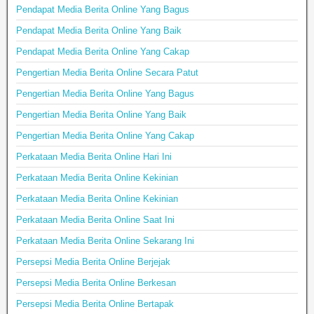
Pendapat Media Berita Online Yang Bagus
Pendapat Media Berita Online Yang Baik
Pendapat Media Berita Online Yang Cakap
Pengertian Media Berita Online Secara Patut
Pengertian Media Berita Online Yang Bagus
Pengertian Media Berita Online Yang Baik
Pengertian Media Berita Online Yang Cakap
Perkataan Media Berita Online Hari Ini
Perkataan Media Berita Online Kekinian
Perkataan Media Berita Online Kekinian
Perkataan Media Berita Online Saat Ini
Perkataan Media Berita Online Sekarang Ini
Persepsi Media Berita Online Berjejak
Persepsi Media Berita Online Berkesan
Persepsi Media Berita Online Bertapak