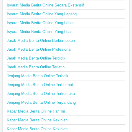
Isyarat Media Berita Online Secara Ekstensif
Isyarat Media Berita Online Yang Lapang
Isyarat Media Berita Online Yang Lebar
Isyarat Media Berita Online Yang Luas
Jarak Media Berita Online Berkompeten
Jarak Media Berita Online Profesional
Jarak Media Berita Online Terdidik
Jarak Media Berita Online Terlatih
Jenjang Media Berita Online Terbaik
Jenjang Media Berita Online Terhormat
Jenjang Media Berita Online Terkemuka
Jenjang Media Berita Online Terpandang
Kabar Media Berita Online Hari Ini
Kabar Media Berita Online Kekinian
Kabar Media Berita Online Kekinian